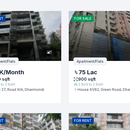
ইমেইল
NT
FOR
SALE
1
ent/Flats
Apartment/Flats
 K
/Month
75 Lac
0
sqft
900
sqft
3
Bath
3
Bed
2
Bath
 27, Road 9/A, Dhanmondi
House 61/62, Green Road, Dh
জমা দিন
NT
FOR
RENT