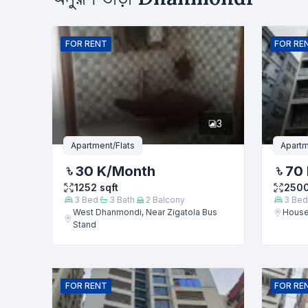
নাম
FOR
RENT
FOR
RE
ফোন নম্বর
3
বার্তা
Apartment/Flats
Apartm
30 K
/Month
70
1252
sqft
250
3
Bed
3
Bath
2
Balcony
3
Bed
West Dhanmondi, Near Zigatola Bus
House
Stand
FOR
RENT
FOR
RE