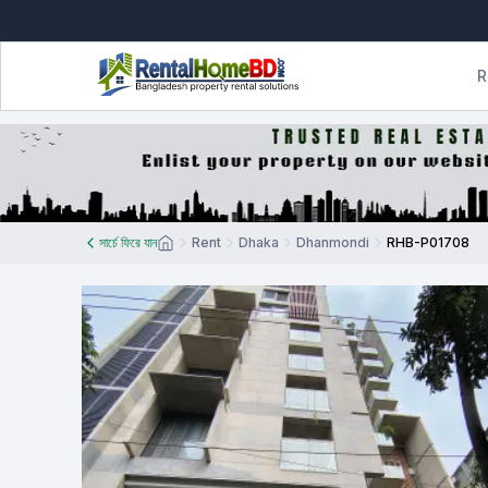
R
সার্চে ফিরে যান
Rent
Dhaka
Dhanmondi
RHB-P01708