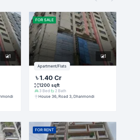
FOR
SALE
1
1
Apartment/Flats
1.40 Cr
1200
sqft
3
Bed
2
Bath
anmondi
House 36, Road 3, Dhanmondi
FOR
RENT