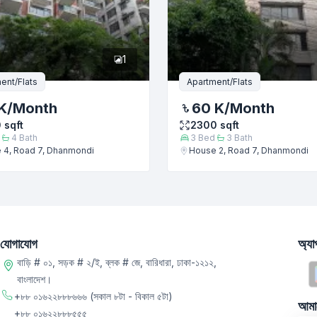
1
ent/Flats
Apartment/Flats
K
/Month
60 K
/Month
0
sqft
2300
sqft
4
Bath
3
Bed
3
Bath
 4, Road 7, Dhanmondi
House 2, Road 7, Dhanmondi
যোগাযোগ
অ্য
বাড়ি # ০১, সড়ক # ২/ই, ব্লক # জে, বারিধারা, ঢাকা-১২১২,
বাংলাদেশ।
+৮৮ ০১৬২২৮৮৮৬৬৬
(সকাল ৮টা - বিকাল ৫টা)
আমা
+৮৮ ০১৬২২৮৮৮৫৫৫