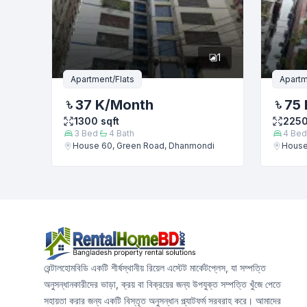
1
Apartment/Flats
Apartm
37 K
/Month
75 
1300
sqft
225
3
Bed
4
Bath
4
Bed
House 60, Green Road, Dhanmondi
House
রেন্টালহোমবিডি একটি শীর্ষস্থানীয় রিয়েল এস্টেট মার্কেটপ্লেস, যা সম্পত্তি
অনুসন্ধানকারীদের ভাড়া, ক্রয় বা বিক্রয়ের জন্য উপযুক্ত সম্পত্তি খুঁজে পেতে
সহায়তা করার জন্য একটি বিস্তৃত অনুসন্ধান প্ল্যাটফর্ম সরবরাহ করে। আমাদের