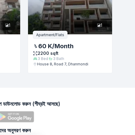
1
1
Apartment/Flats
60 K
/Month
2200
sqft
3
Bed
3
Bath
House 8, Road 7, Dhanmondi
াপ ডাউনলোড করুন (শীঘ্রই আসছে)
দের অনুসরণ করুন