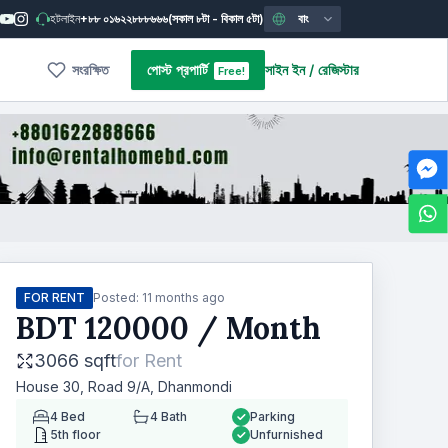
হটলাইন
+৮৮ ০১৬২২৮৮৮৬৬৬
(সকাল ৮টা - বিকাল ৫টা)
বাং
সংরক্ষিত
পোস্ট প্রপার্টি
সাইন ইন
/
রেজিস্টার
Free!
FOR RENT
Posted:
11 months ago
BDT
120000
/ Month
3066 sqft
for
Rent
House 30, Road 9/A, Dhanmondi
4
Bed
4
Bath
Parking
5th floor
Unfurnished