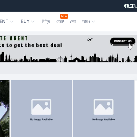
NEW
ENT
BUY
বিক্রি
এজেন্ট
সেবা
আরও