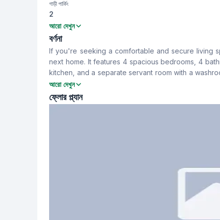
গাড়ী পার্কিং
2
বেডরুম
বাথরুম
আরো দেখুন
4
4
বর্ণনা
If you're seeking a comfortable and secure living
খাবার রুম
ফ্লোর টাইপ
next home. It features 4 spacious bedrooms, 4 bath
Yes
Tiled
kitchen, and a separate servant room with a washroo
modern building facilities.
আরো দেখুন
স্টাফ টয়লেট
ফ্লোর প্ল্যান
Yes