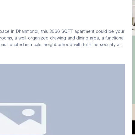
বসার রুম
Drawing Room
Yes
Yes
 space in Dhanmondi, this 3066 SQFT apartment could be your
রান্নাঘর
সার্ভেন্ট রুম
rooms, a well-organized drawing and dining area, a functional
1
Yes
m. Located in a calm neighborhood with full-time security and