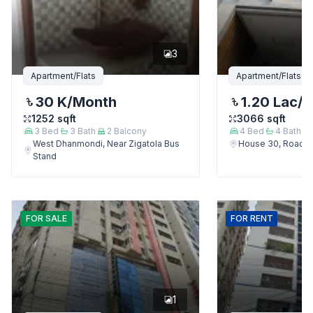
3
Apartment/Flats
Apartment/Flats
30 K
/Month
1.20 Lac
/
1252
sqft
3066
sqft
3
Bed
3
Bath
2
Balcony
4
Bed
4
Bath
West Dhanmondi, Near Zigatola Bus
House 30, Road 9
Stand
FOR
SALE
FOR
RENT
1