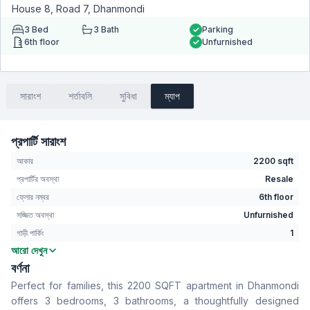
House 8, Road 7, Dhanmondi
3
Bed
3
Bath
Parking
6th floor
Unfurnished
সারাংশ
শর্তাবলি
সুবিধা
ম্যাপ
প্রপার্টি সারাংশ
আকার
2200 sqft
প্রপার্টির অবস্থা
Resale
ফ্লোর নম্বর
6th floor
সজ্জিত অবস্থা
Unfurnished
গাড়ী পার্কিং
1
আরো দেখুন
বেডরুম
3
বর্ণনা
বাথরুম
3
Perfect for families, this 2200 SQFT apartment in Dhanmondi
বসার রুম
No
offers 3 bedrooms, 3 bathrooms, a thoughtfully designed
Drawing Room
Yes