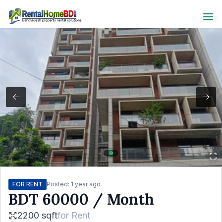
FOR RENT
Posted:
1 year ago
BDT
60000
/ Month
2200 sqft
for
Rent