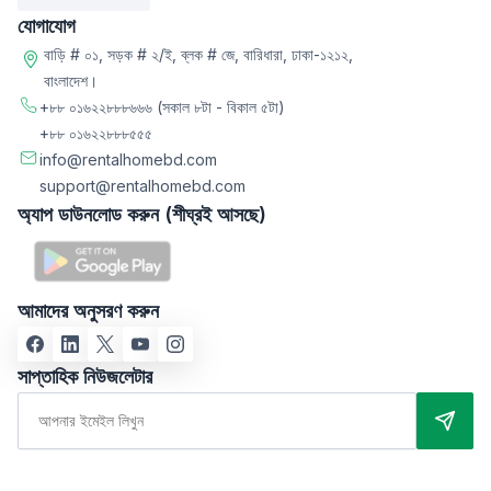
যোগাযোগ
বাড়ি # ০১, সড়ক # ২/ই, ব্লক # জে, বারিধারা, ঢাকা-১২১২,
বাংলাদেশ।
+৮৮ ০১৬২২৮৮৮৬৬৬
(সকাল ৮টা - বিকাল ৫টা)
+৮৮ ০১৬২২৮৮৮৫৫৫
info@rentalhomebd.com
support@rentalhomebd.com
অ্যাপ ডাউনলোড করুন (শীঘ্রই আসছে)
আমাদের অনুসরণ করুন
সাপ্তাহিক নিউজলেটার