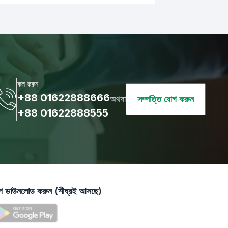
কল করুন
+88 01622888666
অথবা
সম্পত্তি যোগ করুন
+88 01622888555
াপ ডাউনলোড করুন (শীঘ্রই আসছে)