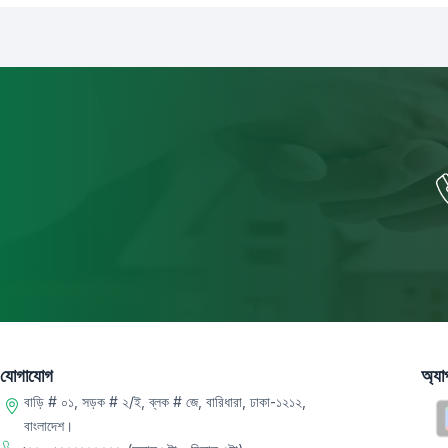
যোগাযোগ
অ্য
বাড়ি # ০১, সড়ক # ২/ই, ব্লক # জে, বারিধারা, ঢাকা-১২১২,
বাংলাদেশ।