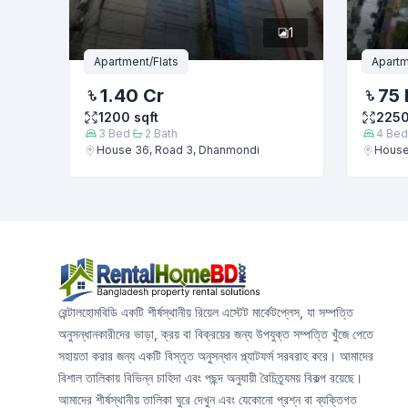
1
Apartment/Flats
Apartm
1.40 Cr
75 
1200
sqft
225
3
Bed
2
Bath
4
Bed
House 36, Road 3, Dhanmondi
House
রেন্টালহোমবিডি একটি শীর্ষস্থানীয় রিয়েল এস্টেট মার্কেটপ্লেস, যা সম্পত্তি
অনুসন্ধানকারীদের ভাড়া, ক্রয় বা বিক্রয়ের জন্য উপযুক্ত সম্পত্তি খুঁজে পেতে
সহায়তা করার জন্য একটি বিস্তৃত অনুসন্ধান প্ল্যাটফর্ম সরবরাহ করে। আমাদের
বিশাল তালিকায় বিভিন্ন চাহিদা এবং পছন্দ অনুযায়ী বৈচিত্র্যময় বিকল্প রয়েছে।
আমাদের শীর্ষস্থানীয় তালিকা ঘুরে দেখুন এবং যেকোনো প্রশ্ন বা ব্যক্তিগত