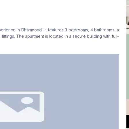
বসার রুম
Drawing Room
No
Yes
perience in Dhanmondi. It features 3 bedrooms, 4 bathrooms, a
রান্নাঘর
সার্ভেন্ট রুম
ittings. The apartment is located in a secure building with full-
1
No