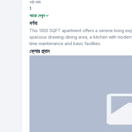
গাড়ী পার্কিং
1
বেডরুম
বাথরুম
আরো দেখুন
3
4
বর্ণনা
This 1300 SQFT apartment offers a serene living ex
খাবার রুম
ফ্লোর টাইপ
spacious drawing-dining area, a kitchen with modern f
Yes
Tiled
time maintenance and basic facilities.
ফ্লোর প্ল্যান
স্টাফ টয়লেট
No