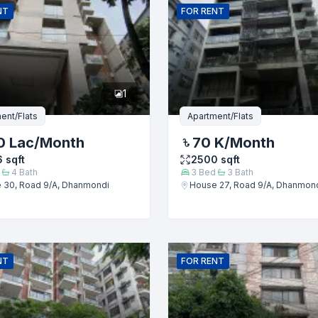
NT
FOR
RENT
1
ent/Flats
Apartment/Flats
0 Lac
/Month
70 K
/Month
6
sqft
2500
sqft
4
Bath
3
Bed
3
Bath
 30, Road 9/A, Dhanmondi
House 27, Road 9/A, Dhanmon
জমা দিন
NT
FOR
RENT