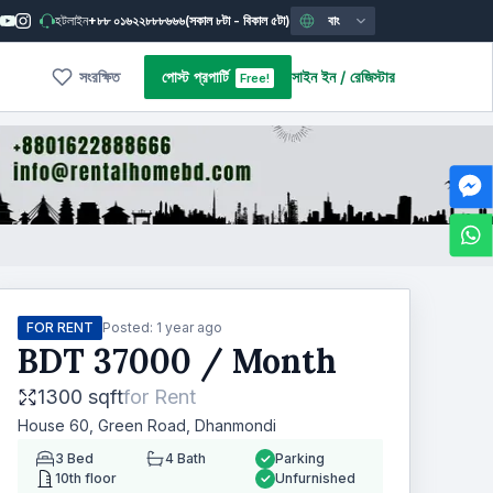
হটলাইন
+৮৮ ০১৬২২৮৮৮৬৬৬
(সকাল ৮টা - বিকাল ৫টা)
বাং
সংরক্ষিত
পোস্ট প্রপার্টি
সাইন ইন
/
রেজিস্টার
Free!
FOR RENT
Posted:
1 year ago
BDT
37000
/ Month
1300 sqft
for
Rent
House 60, Green Road, Dhanmondi
3
Bed
4
Bath
Parking
10th floor
Unfurnished