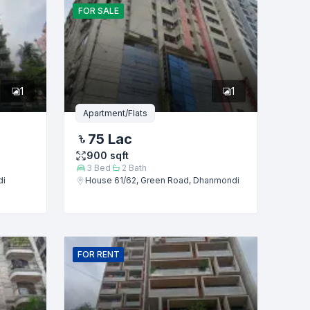
FOR
SALE
1
1
Apartment/Flats
75 Lac
900
sqft
3
Bed
2
Bath
di
House 61/62, Green Road, Dhanmondi
FOR
RENT