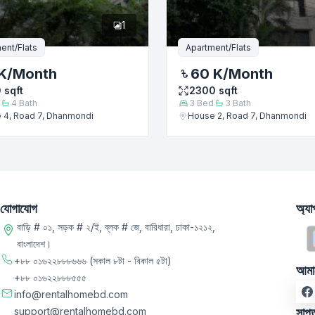
1
ent/Flats
Apartment/Flats
K
/Month
60 K
/Month
0
sqft
2300
sqft
4
Bath
3
Bed
3
Bath
 4, Road 7, Dhanmondi
House 2, Road 7, Dhanmondi
যোগাযোগ
অ্য
বাড়ি # ০১, সড়ক # ২/ই, ব্লক # জে, বারিধারা, ঢাকা-১২১২,
বাংলাদেশ।
+৮৮ ০১৬২২৮৮৮৬৬৬
(সকাল ৮টা - বিকাল ৫টা)
আমা
+৮৮ ০১৬২২৮৮৮৫৫৫
info@rentalhomebd.com
support@rentalhomebd.com
সাপ্