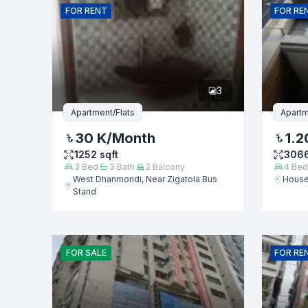
FOR
RENT
FOR
RE
ফোন নম্বর
3
বার্তা
Apartment/Flats
Apartm
30 K
/Month
1.2
1252
sqft
306
3
Bed
3
Bath
2
Balcony
4
Bed
West Dhanmondi, Near Zigatola Bus
House
Stand
FOR
SALE
FOR
RE