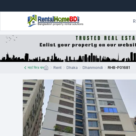
R
সার্চে ফিরে যান
Rent
Dhaka
Dhanmondi
RHB-P01681