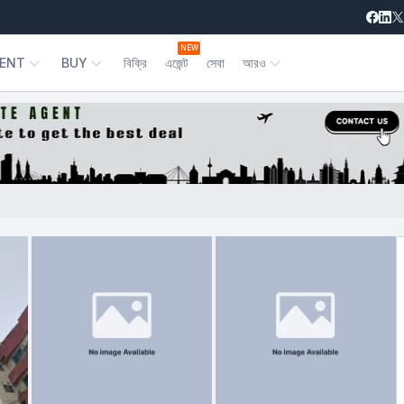
NEW
ENT
BUY
বিক্রি
এজেন্ট
সেবা
আরও