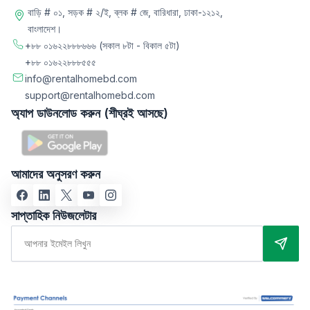
বাড়ি # ০১, সড়ক # ২/ই, ব্লক # জে, বারিধারা, ঢাকা-১২১২,
বাংলাদেশ।
+৮৮ ০১৬২২৮৮৮৬৬৬
(সকাল ৮টা - বিকাল ৫টা)
+৮৮ ০১৬২২৮৮৮৫৫৫
info@rentalhomebd.com
support@rentalhomebd.com
অ্যাপ ডাউনলোড করুন (শীঘ্রই আসছে)
আমাদের অনুসরণ করুন
সাপ্তাহিক নিউজলেটার