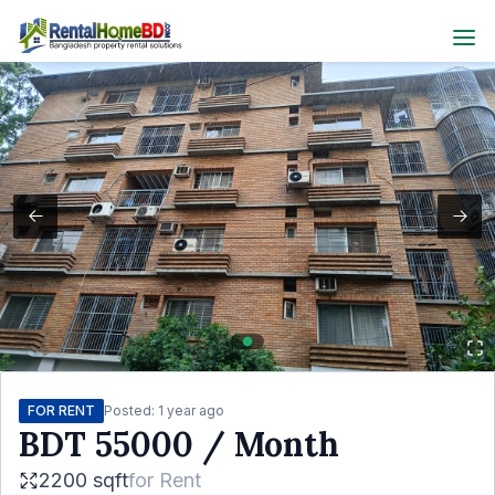
FOR RENT
Posted:
1 year ago
BDT
55000
/ Month
2200 sqft
for
Rent