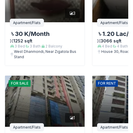
3
Apartment/Flats
Apartment/Flats
30 K
/Month
1.20 Lac
/
1252
sqft
3066
sqft
3
Bed
3
Bath
2
Balcony
4
Bed
4
Bath
West Dhanmondi, Near Zigatola Bus
House 30, Road 9
Stand
FOR
SALE
FOR
RENT
1
Apartment/Flats
Apartment/Flats