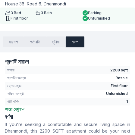
House 36, Road 6, Dhanmondi
3
Bed
3
Bath
Parking
First floor
Unfurnished
সারাংশ
শর্তাবলি
সুবিধা
ম্যাপ
প্রপার্টি সারাংশ
আকার
2200 sqft
প্রপার্টির অবস্থা
Resale
ফ্লোর নম্বর
First floor
সজ্জিত অবস্থা
Unfurnished
গাড়ী পার্কিং
1
আরো দেখুন
বেডরুম
3
বর্ণনা
বাথরুম
3
If you're seeking a comfortable and secure living space in
বসার রুম
Yes
Dhanmondi, this 2200 SQFT apartment could be your next
Drawing Room
Yes