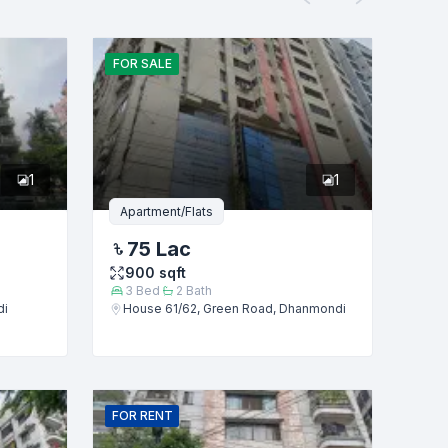
FOR
SALE
1
1
Apartment/Flats
75 Lac
900
sqft
3
Bed
2
Bath
di
House 61/62, Green Road, Dhanmondi
FOR
RENT