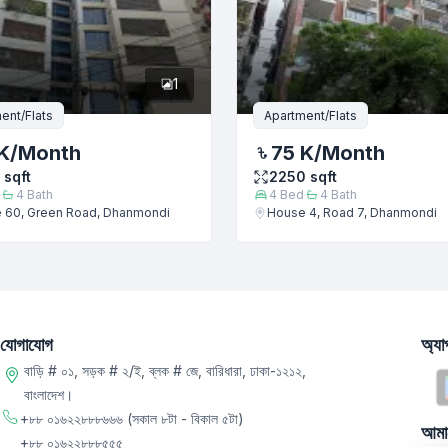
1
ent/Flats
Apartment/Flats
K
/Month
75 K
/Month
sqft
2250
sqft
4
Bath
4
Bed
4
Bath
 60, Green Road, Dhanmondi
House 4, Road 7, Dhanmondi
যোগাযোগ
অ্য
বাড়ি # ০১, সড়ক # ২/ই, ব্লক # জে, বারিধারা, ঢাকা-১২১২,
বাংলাদেশ।
+৮৮ ০১৬২২৮৮৮৬৬৬
(সকাল ৮টা - বিকাল ৫টা)
আমা
+৮৮ ০১৬২২৮৮৮৫৫৫