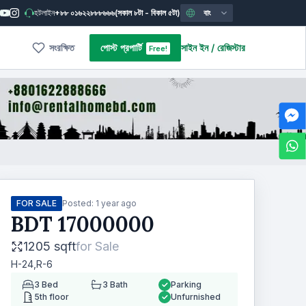
হটলাইন
+৮৮ ০১৬২২৮৮৮৬৬৬
(সকাল ৮টা - বিকাল ৫টা)
বাং
সংরক্ষিত
পোস্ট প্রপার্টি
সাইন ইন
/
রেজিস্টার
Free!
FOR SALE
Posted:
1 year ago
BDT
17000000
1205 sqft
for
Sale
H-24,R-6
3
Bed
3
Bath
Parking
5th floor
Unfurnished