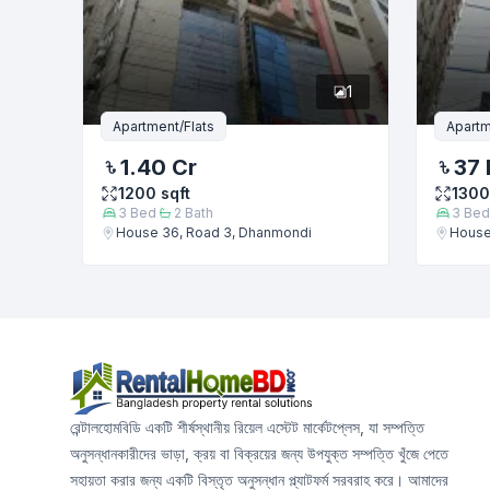
1
Apartment/Flats
Apartm
1.40 Cr
37 
1200
sqft
1300
3
Bed
2
Bath
3
Bed
House 36, Road 3, Dhanmondi
House
রেন্টালহোমবিডি একটি শীর্ষস্থানীয় রিয়েল এস্টেট মার্কেটপ্লেস, যা সম্পত্তি
অনুসন্ধানকারীদের ভাড়া, ক্রয় বা বিক্রয়ের জন্য উপযুক্ত সম্পত্তি খুঁজে পেতে
সহায়তা করার জন্য একটি বিস্তৃত অনুসন্ধান প্ল্যাটফর্ম সরবরাহ করে। আমাদের