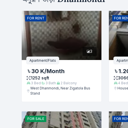
নাম
FOR
RENT
FOR
RE
ফোন নম্বর
3
বার্তা
Apartment/Flats
Apartm
30 K
/Month
1.2
1252
sqft
306
3
Bed
3
Bath
2
Balcony
4
Bed
West Dhanmondi, Near Zigatola Bus
House
Stand
FOR
SALE
FOR
RE