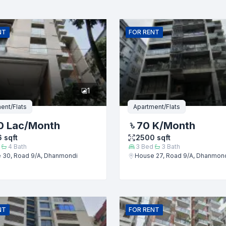
ইমেইল
NT
FOR
RENT
1
ent/Flats
Apartment/Flats
0 Lac
/Month
70 K
/Month
6
sqft
2500
sqft
4
Bath
3
Bed
3
Bath
 30, Road 9/A, Dhanmondi
House 27, Road 9/A, Dhanmon
জমা দিন
NT
FOR
RENT