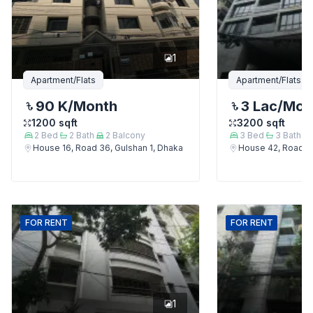
1
Apartment/Flats
Apartment/Flats
90 K
/Month
3 Lac
/Mon
1200
sqft
3200
sqft
2
Bed
2
Bath
2
Balcony
3
Bed
3
Bath
House 16, Road 36, Gulshan 1, Dhaka
House 42, Road 12
FOR
RENT
FOR
RENT
1