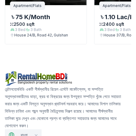
Apartment/Flats
Apartment/Flats
75 K
/Month
1.10 Lac
/M
2500
sqft
2400
sqft
3
Bed
3
Bath
3
Bed
3
Bath
House 24/B, Road 42, Gulshan
House 37/B, Road
রেন্টালহোমবিডি একটি শীর্ষস্থানীয় রিয়েল এস্টেট মার্কেটপ্লেস, যা সম্পত্তি
অনুসন্ধানকারীদের ভাড়া, ক্রয় বা বিক্রয়ের জন্য উপযুক্ত সম্পত্তি খুঁজে পেতে সহায়তা
করার জন্য একটি বিস্তৃত অনুসন্ধান প্ল্যাটফর্ম সরবরাহ করে। আমাদের বিশাল তালিকায়
বিভিন্ন চাহিদা এবং পছন্দ অনুযায়ী বৈচিত্র্যময় বিকল্প রয়েছে। আমাদের শীর্ষস্থানীয়
তালিকা ঘুরে দেখুন এবং যেকোনো প্রশ্ন বা ব্যক্তিগত সহায়তার জন্য আমাদের সাথে
যোগাযোগ করুন।
বাংলা