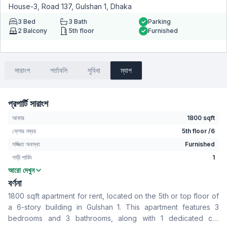
House-3, Road 137, Gulshan 1, Dhaka
3
Bed
3
Bath
Parking
2
Balcony
5th floor
Furnished
সারাংশ
শর্তাবলি
সুবিধা
ম্যাপ
প্রপার্টি সারাংশ
আকার
1800 sqft
ফ্লোর নম্বর
5th floor /6
সজ্জিত অবস্থা
Furnished
গাড়ী পার্কিং
1
আরো দেখুন
বেডরুম
3
বর্ণনা
বাথরুম
3
1800 sqft apartment for rent, located on the 5th or top floor of
বসার রুম
No
a 6-story building in Gulshan 1. This apartment features 3
Drawing Room
Yes
bedrooms and 3 bathrooms, along with 1 dedicated car
খাবার রুম
Yes