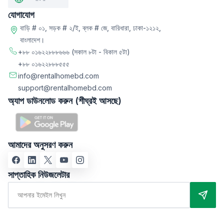
যোগাযোগ
বাড়ি # ০১, সড়ক # ২/ই, ব্লক # জে, বারিধারা, ঢাকা-১২১২,
বাংলাদেশ।
+৮৮ ০১৬২২৮৮৮৬৬৬
(সকাল ৮টা - বিকাল ৫টা)
+৮৮ ০১৬২২৮৮৮৫৫৫
info@rentalhomebd.com
support@rentalhomebd.com
অ্যাপ ডাউনলোড করুন (শীঘ্রই আসছে)
আমাদের অনুসরণ করুন
সাপ্তাহিক নিউজলেটার