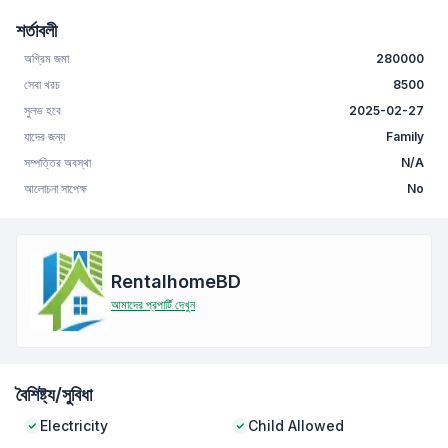
শর্তাবলী
অগ্রিম জমা
280000
সেবা খরচ
8500
সুলভ হবে
2025-02-27
যাদের জন্য
Family
সম্পত্তির অবস্থা
N/A
আলোচনা সাপেক্ষ
No
RentalhomeBD
আমাদের প্রপার্টি দেখুন
বৈশিষ্ট্য/সুবিধা
Electricity
Child Allowed