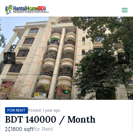
FOR RENT
Posted:
1 year ago
BDT
140000
/ Month
1800 sqft
for
Rent