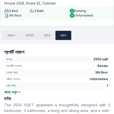
House 24/B, Road 42, Gulshan
3
Bed
3
Bath
Parking
5th floor
Unfurnished
সারাংশ
শর্তাবলি
সুবিধা
ম্যাপ
প্রপার্টি সারাংশ
আকার
2500 sqft
প্রপার্টির অবস্থা
Resale
ফ্লোর নম্বর
5th floor
সজ্জিত অবস্থা
Unfurnished
গাড়ী পার্কিং
1
আরো দেখুন
বেডরুম
3
বর্ণনা
বাথরুম
3
This 2500 SQFT apartment is thoughtfully designed with 3
বসার রুম
Yes
bedrooms, 3 bathrooms, a living and dining area, and a well-
Drawing Room
Yes