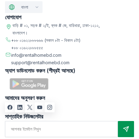
বাংলা
যোগাযোগ
বাড়ি # ০১, সড়ক # ২/ই, ব্লক # জে, বারিধারা, ঢাকা-১২১২,
বাংলাদেশ।
+৮৮ ০১৬২২৮৮৮৬৬৬
(সকাল ৮টা - বিকাল ৫টা)
+৮৮ ০১৬২২৮৮৮৫৫৫
info@rentalhomebd.com
support@rentalhomebd.com
অ্যাপ ডাউনলোড করুন (শীঘ্রই আসছে)
আমাদের অনুসরণ করুন
সাপ্তাহিক নিউজলেটার