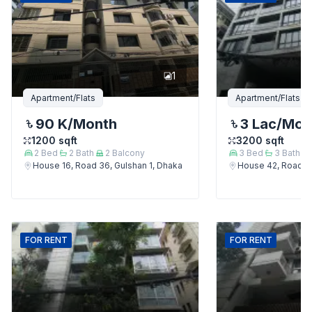
1
Apartment/Flats
Apartment/Flats
90 K
/Month
3 Lac
/Mon
1200
sqft
3200
sqft
2
Bed
2
Bath
2
Balcony
3
Bed
3
Bath
House 16, Road 36, Gulshan 1, Dhaka
House 42, Road 12
FOR
RENT
FOR
RENT