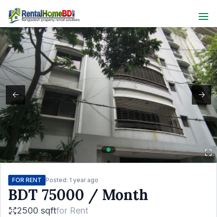
FOR RENT
Posted:
1 year ago
BDT
75000
/ Month
2500 sqft
for
Rent