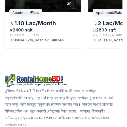
1
Apartment/Flats
Apartment/Flats
1.10 Lac
/Month
2 Lac
/Mon
2400
sqft
2800
sqft
3
Bed
3
Bath
3
Bed
4
Bath
House 37/B, Road 42, Gulshan
House 41, Road 35
রেন্টালহোমবিডি একটি শীর্ষস্থানীয় রিয়েল এস্টেট মার্কেটপ্লেস, যা সম্পত্তি
অনুসন্ধানকারীদের ভাড়া, ক্রয় বা বিক্রয়ের জন্য উপযুক্ত সম্পত্তি খুঁজে পেতে সহায়তা
করার জন্য একটি বিস্তৃত অনুসন্ধান প্ল্যাটফর্ম সরবরাহ করে। আমাদের বিশাল তালিকায়
বিভিন্ন চাহিদা এবং পছন্দ অনুযায়ী বৈচিত্র্যময় বিকল্প রয়েছে। আমাদের শীর্ষস্থানীয়
তালিকা ঘুরে দেখুন এবং যেকোনো প্রশ্ন বা ব্যক্তিগত সহায়তার জন্য আমাদের সাথে
যোগাযোগ করুন।