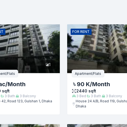
বাজেট (টাকায়)
বিক্রয়
ইমেইল
NT
FOR
RENT
1
ent/Flats
Apartment/Flats
ac
/Month
90 K
/Month
0
sqft
2440
sqft
3
Bath
3
Balcony
3
Bed
3
Bath
3
Balcony
42, Road 123, Gulshan 1, Dhaka
House 24 A/B, Road 119, Gulsha
Dhaka
জমা দিন