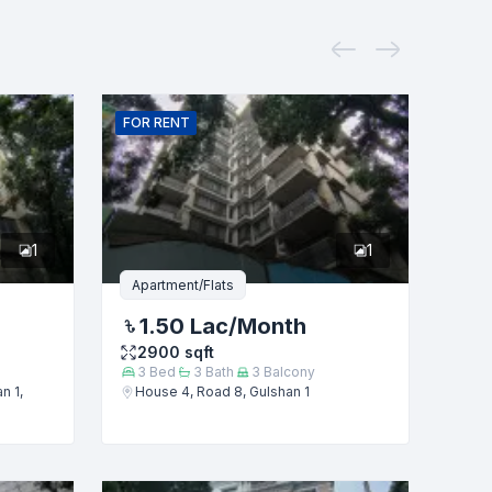
FOR
RENT
1
1
Apartment/Flats
1.50 Lac
/Month
2900
sqft
3
Bed
3
Bath
3
Balcony
n 1,
House 4, Road 8, Gulshan 1