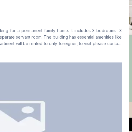
বসার রুম
Drawing Room
Yes
Yes
king for a permanent family home. It includes 3 bedrooms, 3
ফ্লোর টাইপ
রান্নাঘর
parate servant room. The building has essential amenities like
Tiled
1
artment will be rented to only foreigner, to visit please contact