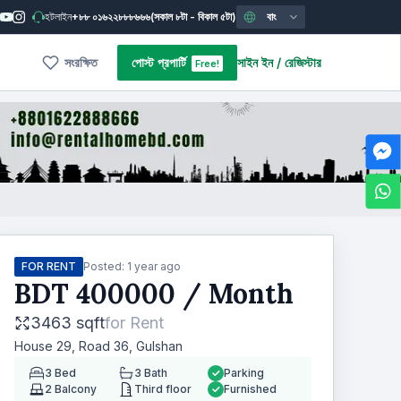
হটলাইন
+৮৮ ০১৬২২৮৮৮৬৬৬
(সকাল ৮টা - বিকাল ৫টা)
বাং
সংরক্ষিত
পোস্ট প্রপার্টি
সাইন ইন
/
রেজিস্টার
Free!
FOR RENT
Posted:
1 year ago
BDT
400000
/ Month
3463 sqft
for
Rent
House 29, Road 36, Gulshan
3
Bed
3
Bath
Parking
2
Balcony
Third floor
Furnished