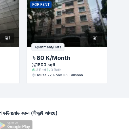
FOR
RENT
1
1
Apartment/Flats
80 K
/Month
1800
sqft
3
Bed
3
Bath
House 27, Road 36, Gulshan
াপ ডাউনলোড করুন (শীঘ্রই আসছে)