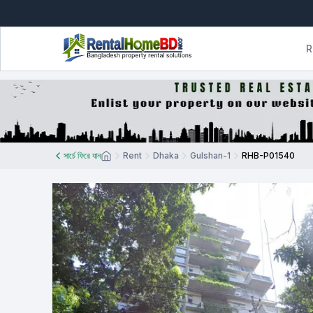
R
সার্চে ফিরে যান
Rent
Dhaka
Gulshan-1
RHB-P01540