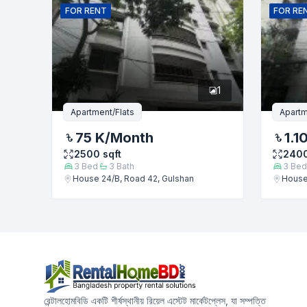
FOR
RENT
FOR
RE
1
Apartment/Flats
Apartm
75 K
/Month
1.1
2500
sqft
240
3
Bed
3
Bath
3
Bed
House 24/B, Road 42, Gulshan
House
রেন্টালহোমবিডি একটি শীর্ষস্থানীয় রিয়েল এস্টেট মার্কেটপ্লেস, যা সম্পত্তি