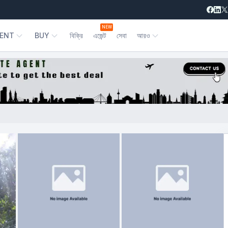
NEW
ENT
BUY
বিক্রি
এজেন্ট
সেবা
আরও