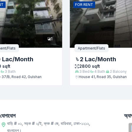
NT
FOR
RENT
1
ent/Flats
Apartment/Flats
0 Lac
/Month
2 Lac
/Month
0
sqft
2800
sqft
3
Bath
3
Bed
4
Bath
2
Balcony
 37/B, Road 42, Gulshan
House 41, Road 35, Gulshan
যোগাযোগ
অ্য
বাড়ি # ০১, সড়ক # ২/ই, ব্লক # জে, বারিধারা, ঢাকা-১২১২,
বাংলাদেশ।