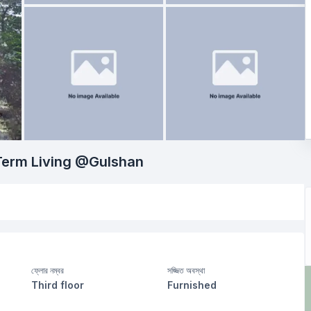
Term Living @Gulshan
ফ্লোর নম্বর
সজ্জিত অবস্থা
Third floor
Furnished