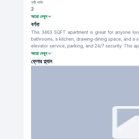
গাড়ী পার্কিং
2
বেডরুম
বাথরুম
আরো দেখুন
3
3
বর্ণনা
This 3463 SQFT apartment is great for anyone loo
খাবার রুম
বারান্দা
bathrooms, a kitchen, drawing-dining space, and a se
Yes
2
elevator service, parking, and 24/7 security. This ap
now.
আরো দেখুন
সার্ভেন্ট রুম
স্টাফ টয়লেট
ফ্লোর প্ল্যান
Yes
Yes