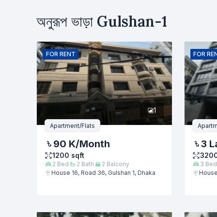
উদ্দেশ্য
অনুরূপ ভাড়া
Gulshan-1
ভাড়া
ক্রয়
নাম
FOR
RENT
FOR
RE
ফোন নম্বর
1
বার্তা
Apartment/Flats
Apartm
90 K
/Month
3 L
1200
sqft
320
2
Bed
2
Bath
2
Balcony
3
Bed
House 16, Road 36, Gulshan 1, Dhaka
House 