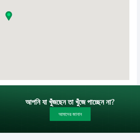
আপনি যা খুঁজছেন তা খুঁজে পাচ্ছেন না?
আমাদের জানান