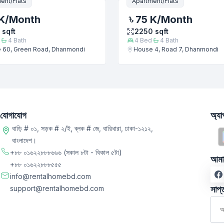
ent/Flats
Apartment/Flats
K
/Month
75 K
/Month
sqft
2250
sqft
4
Bath
4
Bed
4
Bath
 60, Green Road, Dhanmondi
House 4, Road 7, Dhanmondi
যোগাযোগ
অ্য
বাড়ি # ০১, সড়ক # ২/ই, ব্লক # জে, বারিধারা, ঢাকা-১২১২,
বাংলাদেশ।
+৮৮ ০১৬২২৮৮৮৬৬৬
(সকাল ৮টা - বিকাল ৫টা)
আমা
+৮৮ ০১৬২২৮৮৮৫৫৫
info@rentalhomebd.com
support@rentalhomebd.com
সাপ্