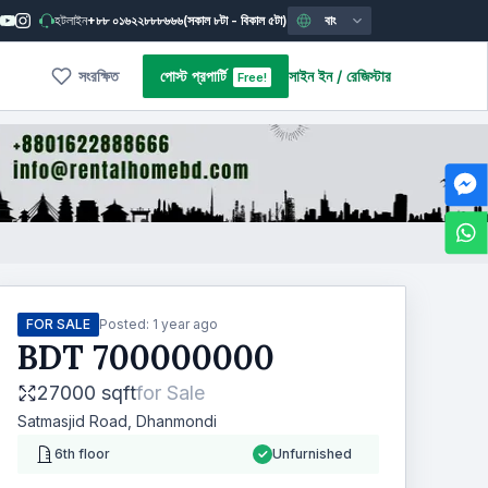
হটলাইন
+৮৮ ০১৬২২৮৮৮৬৬৬
(সকাল ৮টা - বিকাল ৫টা)
বাং
সংরক্ষিত
পোস্ট প্রপার্টি
সাইন ইন
/
রেজিস্টার
Free!
FOR SALE
Posted:
1 year ago
BDT
700000000
27000 sqft
for
Sale
Satmasjid Road, Dhanmondi
6th floor
Unfurnished