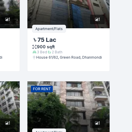
1
1
Apartment/Flats
75 Lac
900
sqft
3
Bed
2
Bath
di
House 61/62, Green Road, Dhanmondi
FOR
RENT
1
1