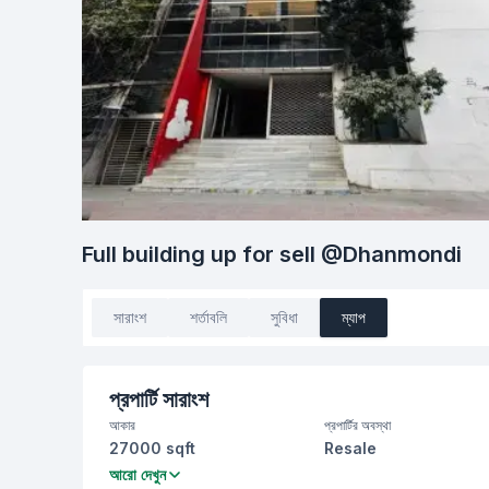
Full building up for sell @Dhanmondi
সারাংশ
শর্তাবলি
সুবিধা
ম্যাপ
প্রপার্টি সারাংশ
আকার
প্রপার্টির অবস্থা
27000 sqft
Resale
বসার রুম
Drawing Room
আরো দেখুন