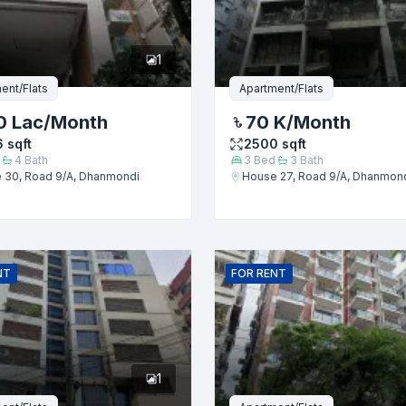
1
ent/Flats
Apartment/Flats
0 Lac
/Month
70 K
/Month
6
sqft
2500
sqft
4
Bath
3
Bed
3
Bath
 30, Road 9/A, Dhanmondi
House 27, Road 9/A, Dhanmon
জমা দিন
NT
FOR
RENT
1