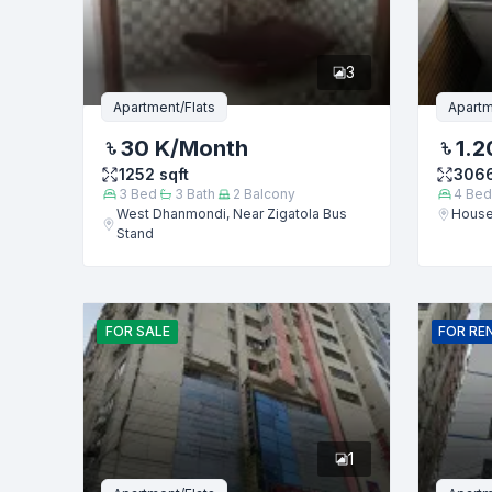
ফোন নম্বর
3
বার্তা
Apartment/Flats
Apartm
30 K
/Month
1.2
1252
sqft
306
3
Bed
3
Bath
2
Balcony
4
Bed
West Dhanmondi, Near Zigatola Bus
House
Stand
FOR
SALE
FOR
RE
1