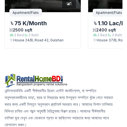
1
Apartment/Flats
Apartment/Flats
75 K
/Month
1.10 Lac
/M
2500
sqft
2400
sqft
3
Bed
3
Bath
3
Bed
3
Bath
House 24/B, Road 42, Gulshan
House 37/B, Road
রেন্টালহোমবিডি একটি শীর্ষস্থানীয় রিয়েল এস্টেট মার্কেটপ্লেস, যা সম্পত্তি
অনুসন্ধানকারীদের ভাড়া, ক্রয় বা বিক্রয়ের জন্য উপযুক্ত সম্পত্তি খুঁজে পেতে সহায়তা
করার জন্য একটি বিস্তৃত অনুসন্ধান প্ল্যাটফর্ম সরবরাহ করে। আমাদের বিশাল তালিকায়
বিভিন্ন চাহিদা এবং পছন্দ অনুযায়ী বৈচিত্র্যময় বিকল্প রয়েছে। আমাদের শীর্ষস্থানীয়
তালিকা ঘুরে দেখুন এবং যেকোনো প্রশ্ন বা ব্যক্তিগত সহায়তার জন্য আমাদের সাথে
যোগাযোগ করুন।