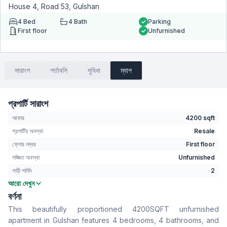
House 4, Road 53, Gulshan
4
Bed
4
Bath
Parking
First floor
Unfurnished
সারাংশ
শর্তাবলি
সুবিধা
ম্যাপ
প্রপার্টি সারাংশ
আকার
4200 sqft
প্রপার্টির অবস্থা
Resale
ফ্লোর নম্বর
First floor
সজ্জিত অবস্থা
Unfurnished
গাড়ী পার্কিং
2
আরো দেখুন
বেডরুম
4
বর্ণনা
বাথরুম
4
This beautifully proportioned 4200SQFT unfurnished
বসার রুম
Yes
apartment in Gulshan features 4 bedrooms, 4 bathrooms, and
Drawing Room
Yes