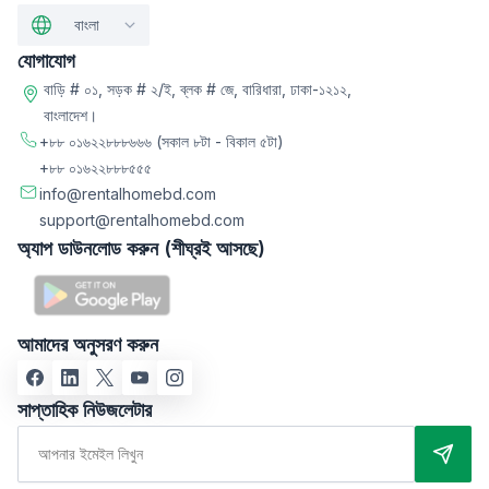
বাংলা
যোগাযোগ
বাড়ি # ০১, সড়ক # ২/ই, ব্লক # জে, বারিধারা, ঢাকা-১২১২,
বাংলাদেশ।
+৮৮ ০১৬২২৮৮৮৬৬৬
(সকাল ৮টা - বিকাল ৫টা)
+৮৮ ০১৬২২৮৮৮৫৫৫
info@rentalhomebd.com
support@rentalhomebd.com
অ্যাপ ডাউনলোড করুন (শীঘ্রই আসছে)
আমাদের অনুসরণ করুন
সাপ্তাহিক নিউজলেটার