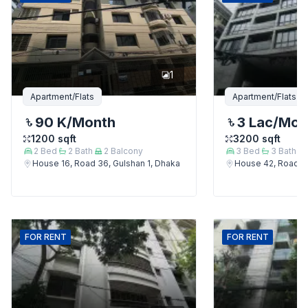
1
Apartment/Flats
Apartment/Flats
90 K
/Month
3 Lac
/Mon
1200
sqft
3200
sqft
2
Bed
2
Bath
2
Balcony
3
Bed
3
Bath
House 16, Road 36, Gulshan 1, Dhaka
House 42, Road 12
FOR
RENT
FOR
RENT