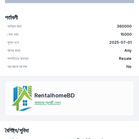
শর্তাবলী
অগ্রিম জমা
360000
সেবা খরচ
15000
সুলভ হবে
2025-07-01
যাদের জন্য
Any
সম্পত্তির অবস্থা
Resale
আলোচনা সাপেক্ষ
No
RentalhomeBD
আমাদের প্রপার্টি দেখুন
বৈশিষ্ট্য/সুবিধা