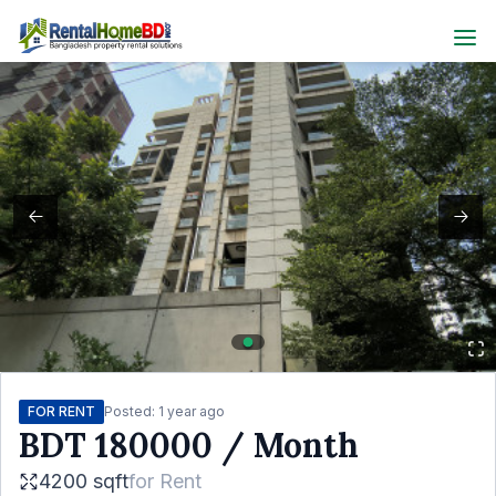
FOR RENT
Posted:
1 year ago
BDT
180000
/ Month
4200 sqft
for
Rent