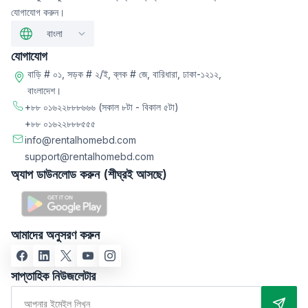
যোগাযোগ করুন।
বাংলা
যোগাযোগ
বাড়ি # ০১, সড়ক # ২/ই, ব্লক # জে, বারিধারা, ঢাকা-১২১২,
বাংলাদেশ।
+৮৮ ০১৬২২৮৮৮৬৬৬
(সকাল ৮টা - বিকাল ৫টা)
+৮৮ ০১৬২২৮৮৮৫৫৫
info@rentalhomebd.com
support@rentalhomebd.com
অ্যাপ ডাউনলোড করুন (শীঘ্রই আসছে)
আমাদের অনুসরণ করুন
সাপ্তাহিক নিউজলেটার