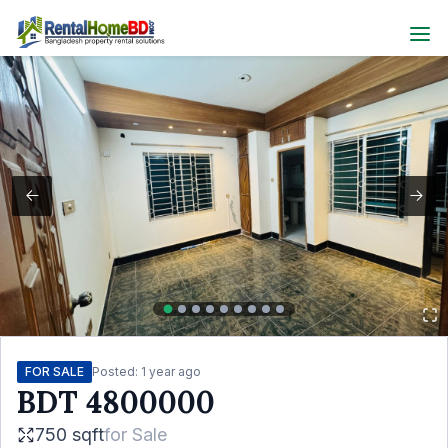
FOR SALE
Posted:
1 year ago
BDT
4800000
750 sqft
for
Sale