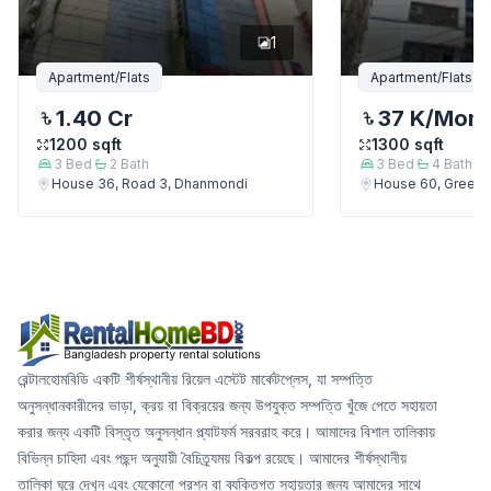
1
Apartment/Flats
Apartment/Flats
1.40 Cr
37 K
/Mont
1200
sqft
1300
sqft
3
Bed
2
Bath
3
Bed
4
Bath
House 36, Road 3, Dhanmondi
House 60, Green 
রেন্টালহোমবিডি একটি শীর্ষস্থানীয় রিয়েল এস্টেট মার্কেটপ্লেস, যা সম্পত্তি
অনুসন্ধানকারীদের ভাড়া, ক্রয় বা বিক্রয়ের জন্য উপযুক্ত সম্পত্তি খুঁজে পেতে সহায়তা
করার জন্য একটি বিস্তৃত অনুসন্ধান প্ল্যাটফর্ম সরবরাহ করে। আমাদের বিশাল তালিকায়
বিভিন্ন চাহিদা এবং পছন্দ অনুযায়ী বৈচিত্র্যময় বিকল্প রয়েছে। আমাদের শীর্ষস্থানীয়
তালিকা ঘুরে দেখুন এবং যেকোনো প্রশ্ন বা ব্যক্তিগত সহায়তার জন্য আমাদের সাথে