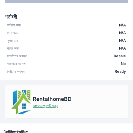
শর্তাবলী
অগ্রিম জমা
N/A
সেবা খরচ
N/A
সুলভ হবে
N/A
যাদের জন্য
N/A
সম্পত্তির অবস্থা
Resale
আলোচনা সাপেক্ষ
No
নির্মাণের অবস্থা
Ready
RentalhomeBD
আমাদের প্রপার্টি দেখুন
বৈশিষ্ট্য/সুবিধা