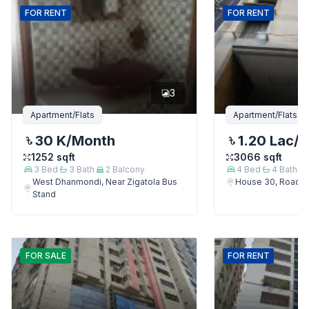
FOR
RENT
FOR
RENT
3
Apartment/Flats
Apartment/Flats
30 K
/Month
1.20 Lac
/
1252
sqft
3066
sqft
3
Bed
3
Bath
2
Balcony
4
Bed
4
Bath
West Dhanmondi, Near Zigatola Bus
House 30, Road 9
Stand
FOR
SALE
FOR
RENT