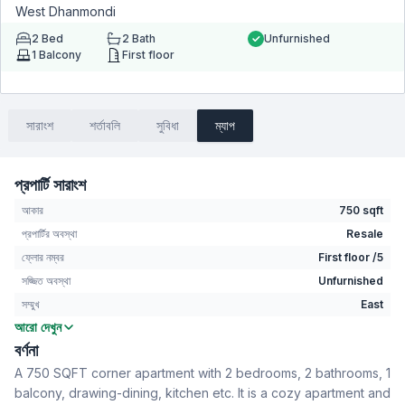
West Dhanmondi
2
Bed
2
Bath
Unfurnished
1
Balcony
First floor
সারাংশ
শর্তাবলি
সুবিধা
ম্যাপ
প্রপার্টি সারাংশ
আকার
750 sqft
প্রপার্টির অবস্থা
Resale
ফ্লোর নম্বর
First floor /5
সজ্জিত অবস্থা
Unfurnished
সম্মুখ
East
আরো দেখুন
বেডরুম
2
বর্ণনা
বাথরুম
2
A 750 SQFT corner apartment with 2 bedrooms, 2 bathrooms, 1
বসার রুম
No
balcony, drawing-dining, kitchen etc. It is a cozy apartment and
Drawing Room
Yes