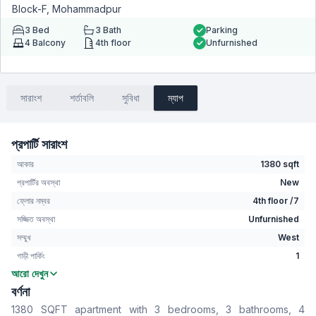
Block-F, Mohammadpur
3
Bed
3
Bath
Parking
4
Balcony
4th floor
Unfurnished
সারাংশ
শর্তাবলি
সুবিধা
ম্যাপ
প্রপার্টি সারাংশ
আকার
1380 sqft
প্রপার্টির অবস্থা
New
ফ্লোর নম্বর
4th floor /7
সজ্জিত অবস্থা
Unfurnished
সম্মুখ
West
গাড়ী পার্কিং
1
আরো দেখুন
বেডরুম
3
বর্ণনা
বাথরুম
3
1380 SQFT apartment with 3 bedrooms, 3 bathrooms, 4
বসার রুম
No