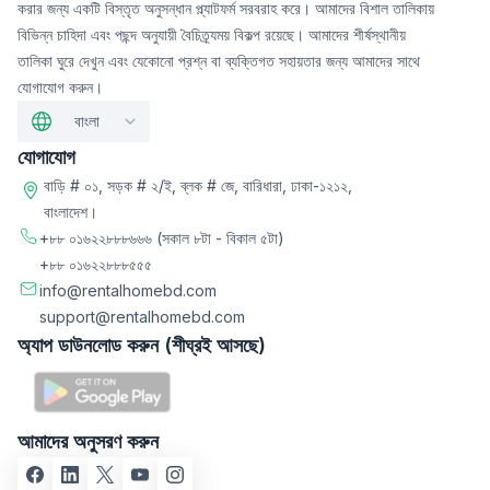
করার জন্য একটি বিস্তৃত অনুসন্ধান প্ল্যাটফর্ম সরবরাহ করে। আমাদের বিশাল তালিকায়
বিভিন্ন চাহিদা এবং পছন্দ অনুযায়ী বৈচিত্র্যময় বিকল্প রয়েছে। আমাদের শীর্ষস্থানীয়
তালিকা ঘুরে দেখুন এবং যেকোনো প্রশ্ন বা ব্যক্তিগত সহায়তার জন্য আমাদের সাথে
যোগাযোগ করুন।
বাংলা
যোগাযোগ
বাড়ি # ০১, সড়ক # ২/ই, ব্লক # জে, বারিধারা, ঢাকা-১২১২,
বাংলাদেশ।
+৮৮ ০১৬২২৮৮৮৬৬৬
(সকাল ৮টা - বিকাল ৫টা)
+৮৮ ০১৬২২৮৮৮৫৫৫
info@rentalhomebd.com
support@rentalhomebd.com
অ্যাপ ডাউনলোড করুন (শীঘ্রই আসছে)
আমাদের অনুসরণ করুন