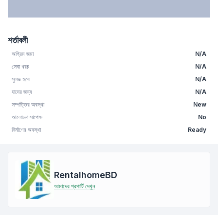
শর্তাবলী
অগ্রিম জমা
N/A
সেবা খরচ
N/A
সুলভ হবে
N/A
যাদের জন্য
N/A
সম্পত্তির অবস্থা
New
আলোচনা সাপেক্ষ
No
নির্মাণের অবস্থা
Ready
RentalhomeBD
আমাদের প্রপার্টি দেখুন