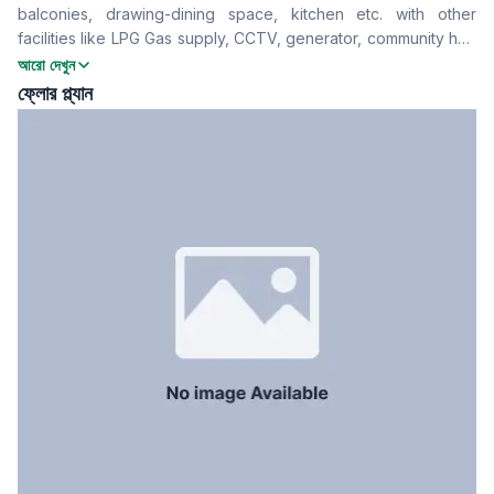
balconies, drawing-dining space, kitchen etc. with other
Drawing Room
Yes
facilities like LPG Gas supply, CCTV, generator, community hall.
খাবার রুম
Yes
Book this home for your family home now.
আরো দেখুন
বারান্দা
4
ফ্লোর প্ল্যান
ফ্লোর টাইপ
Tiled
রান্নাঘর
1
সার্ভেন্ট রুম
No
স্টাফ টয়লেট
No