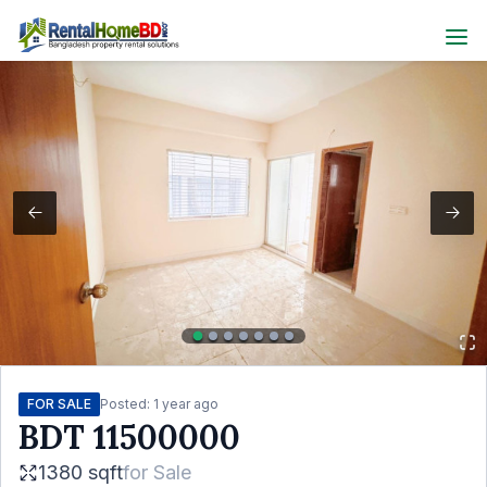
FOR SALE
Posted:
1 year ago
BDT
11500000
1380 sqft
for
Sale