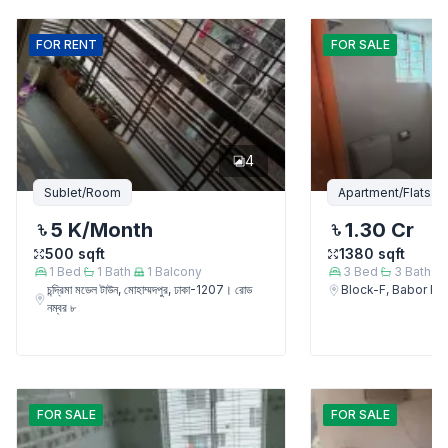
FOR
RENT
FOR
SALE
4
Sublet/Room
Apartment/Flats
5 K
/Month
1.30 Cr
500
sqft
1380
sqft
1
Bed
1
Bath
1
Balcony
3
Bed
3
Bath
চন্দ্রিমা মডেল টাউন, মোহাম্মদপুর, ঢাকা-1207। রোড
Block-F, Babor 
নম্বর ৮
FOR
SALE
FOR
SALE