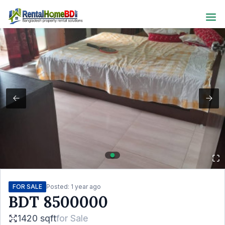
FOR SALE
Posted:
1 year ago
BDT
8500000
1420 sqft
for
Sale