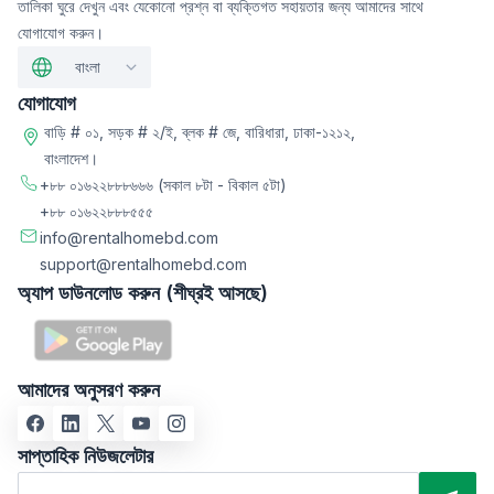
তালিকা ঘুরে দেখুন এবং যেকোনো প্রশ্ন বা ব্যক্তিগত সহায়তার জন্য আমাদের সাথে
যোগাযোগ করুন।
বাংলা
যোগাযোগ
বাড়ি # ০১, সড়ক # ২/ই, ব্লক # জে, বারিধারা, ঢাকা-১২১২,
বাংলাদেশ।
+৮৮ ০১৬২২৮৮৮৬৬৬
(সকাল ৮টা - বিকাল ৫টা)
+৮৮ ০১৬২২৮৮৮৫৫৫
info@rentalhomebd.com
support@rentalhomebd.com
অ্যাপ ডাউনলোড করুন (শীঘ্রই আসছে)
আমাদের অনুসরণ করুন
সাপ্তাহিক নিউজলেটার