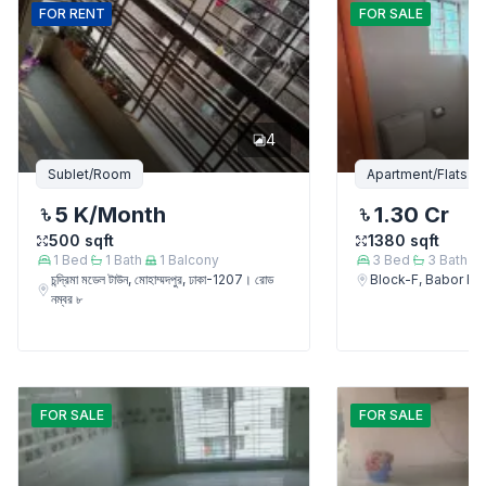
FOR
RENT
FOR
SALE
4
Sublet/Room
Apartment/Flats
5 K
/Month
1.30 Cr
500
sqft
1380
sqft
1
Bed
1
Bath
1
Balcony
3
Bed
3
Bath
চন্দ্রিমা মডেল টাউন, মোহাম্মদপুর, ঢাকা-1207। রোড
Block-F, Babor 
নম্বর ৮
FOR
SALE
FOR
SALE