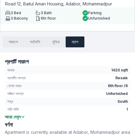
Road 12, Baitul Aman Housing, Adabor, Mohammadpur
3
Bed
3
Bath
Parking
3
Balcony
6th floor
Unfurnished
সারাংশ
শর্তাবলি
সুবিধা
ম্যাপ
প্রপার্টি সারাংশ
আকার
1420 sqft
প্রপার্টির অবস্থা
Resale
ফ্লোর নম্বর
6th floor /6
সজ্জিত অবস্থা
Unfurnished
সম্মুখ
South
গাড়ী পার্কিং
1
আরো দেখুন
বেডরুম
3
বর্ণনা
বাথরুম
3
Apartment is currently available at Adabor, Mohammadpur area
বসার রুম
Yes