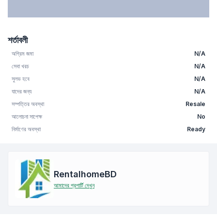
শর্তাবলী
অগ্রিম জমা
N/A
সেবা খরচ
N/A
সুলভ হবে
N/A
যাদের জন্য
N/A
সম্পত্তির অবস্থা
Resale
আলোচনা সাপেক্ষ
No
নির্মাণের অবস্থা
Ready
RentalhomeBD
আমাদের প্রপার্টি দেখুন