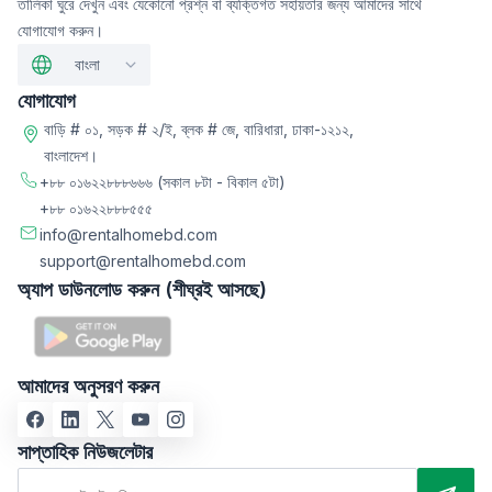
তালিকা ঘুরে দেখুন এবং যেকোনো প্রশ্ন বা ব্যক্তিগত সহায়তার জন্য আমাদের সাথে
যোগাযোগ করুন।
বাংলা
যোগাযোগ
বাড়ি # ০১, সড়ক # ২/ই, ব্লক # জে, বারিধারা, ঢাকা-১২১২,
বাংলাদেশ।
+৮৮ ০১৬২২৮৮৮৬৬৬
(সকাল ৮টা - বিকাল ৫টা)
+৮৮ ০১৬২২৮৮৮৫৫৫
info@rentalhomebd.com
support@rentalhomebd.com
অ্যাপ ডাউনলোড করুন (শীঘ্রই আসছে)
আমাদের অনুসরণ করুন
সাপ্তাহিক নিউজলেটার