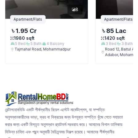
8
Apartment/Flats
Apartment/Flats
1.95 Cr
85 Lac
1980
sqft
1420
sqft
5
Bed
5
Bath
4
Balcony
3
Bed
3
Bath
Tajmahal Road, Mohammadpur
Road 12, Baitul A
Adabor, Mohamm
রেন্টালহোমবিডি একটি শীর্ষস্থানীয় রিয়েল এস্টেট মার্কেটপ্লেস, যা সম্পত্তি
অনুসন্ধানকারীদের ভাড়া, ক্রয় বা বিক্রয়ের জন্য উপযুক্ত সম্পত্তি খুঁজে পেতে সহায়তা
করার জন্য একটি বিস্তৃত অনুসন্ধান প্ল্যাটফর্ম সরবরাহ করে। আমাদের বিশাল তালিকায়
বিভিন্ন চাহিদা এবং পছন্দ অনুযায়ী বৈচিত্র্যময় বিকল্প রয়েছে। আমাদের শীর্ষস্থানীয়