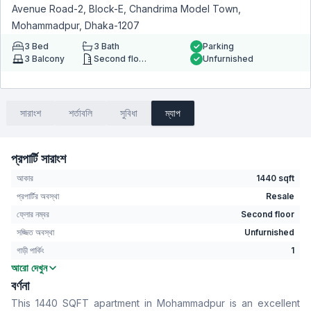
Avenue Road-2, Block-E, Chandrima Model Town,
Mohammadpur, Dhaka-1207
3
Bed
3
Bath
Parking
3
Balcony
Second floor
Unfurnished
সারাংশ
শর্তাবলি
সুবিধা
ম্যাপ
প্রপার্টি সারাংশ
আকার
1440 sqft
প্রপার্টির অবস্থা
Resale
ফ্লোর নম্বর
Second floor
সজ্জিত অবস্থা
Unfurnished
গাড়ী পার্কিং
1
আরো দেখুন
বেডরুম
3
বর্ণনা
বাথরুম
3
This 1440 SQFT apartment in Mohammadpur is an excellent
বসার রুম
No