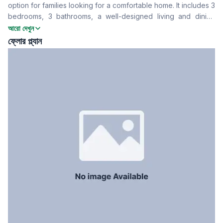
option for families looking for a comfortable home. It includes 3
Drawing Room
Yes
bedrooms, 3 bathrooms, a well-designed living and dining
খাবার রুম
Yes
space, a kitchen etc. The building has security, parking, and
আরো দেখুন
বারান্দা
3
modern amenities. Contact now for further details.
ফ্লোর প্ল্যান
ফ্লোর টাইপ
Tiled
রান্নাঘর
1
সার্ভেন্ট রুম
No
স্টাফ টয়লেট
No