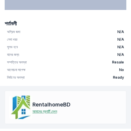
শর্তাবলী
অগ্রিম জমা
N/A
সেবা খরচ
N/A
সুলভ হবে
N/A
যাদের জন্য
N/A
সম্পত্তির অবস্থা
Resale
আলোচনা সাপেক্ষ
No
নির্মাণের অবস্থা
Ready
RentalhomeBD
আমাদের প্রপার্টি দেখুন