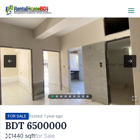
FOR SALE
Posted:
1 year ago
BDT
6500000
1440 sqft
for
Sale