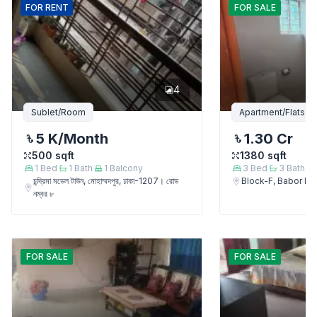
FOR
RENT
FOR
SALE
4
Sublet/Room
Apartment/Flats
5 K
/Month
1.30 Cr
500
sqft
1380
sqft
1
Bed
1
Bath
1
Balcony
3
Bed
3
Bath
চন্দ্রিমা মডেল টাউন, মোহাম্মদপুর, ঢাকা-1207। রোড
Block-F, Babor 
নম্বর ৮
FOR
SALE
FOR
SALE