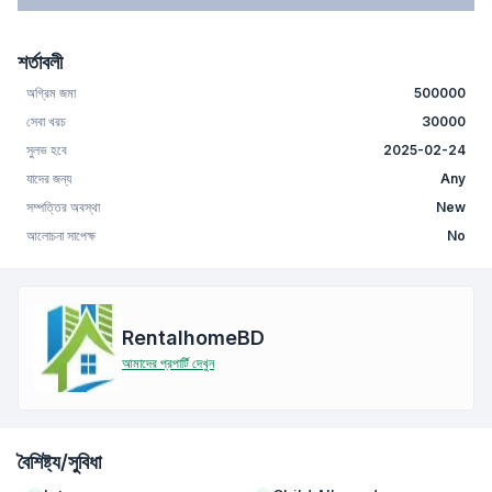
শর্তাবলী
অগ্রিম জমা
500000
সেবা খরচ
30000
সুলভ হবে
2025-02-24
যাদের জন্য
Any
সম্পত্তির অবস্থা
New
আলোচনা সাপেক্ষ
No
RentalhomeBD
আমাদের প্রপার্টি দেখুন
বৈশিষ্ট্য/সুবিধা