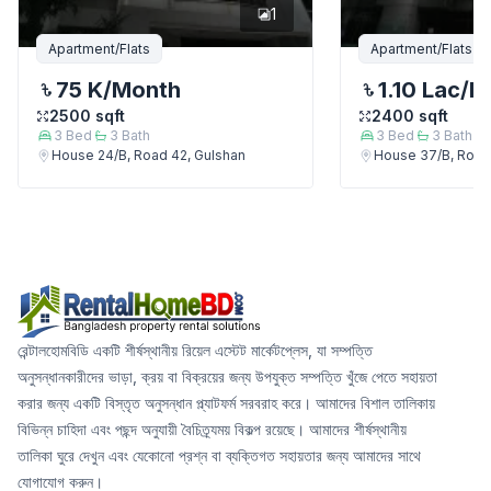
1
Apartment/Flats
Apartment/Flats
75 K
/Month
1.10 Lac
/M
2500
sqft
2400
sqft
3
Bed
3
Bath
3
Bed
3
Bath
House 24/B, Road 42, Gulshan
House 37/B, Road
রেন্টালহোমবিডি একটি শীর্ষস্থানীয় রিয়েল এস্টেট মার্কেটপ্লেস, যা সম্পত্তি
অনুসন্ধানকারীদের ভাড়া, ক্রয় বা বিক্রয়ের জন্য উপযুক্ত সম্পত্তি খুঁজে পেতে সহায়তা
করার জন্য একটি বিস্তৃত অনুসন্ধান প্ল্যাটফর্ম সরবরাহ করে। আমাদের বিশাল তালিকায়
বিভিন্ন চাহিদা এবং পছন্দ অনুযায়ী বৈচিত্র্যময় বিকল্প রয়েছে। আমাদের শীর্ষস্থানীয়
তালিকা ঘুরে দেখুন এবং যেকোনো প্রশ্ন বা ব্যক্তিগত সহায়তার জন্য আমাদের সাথে
যোগাযোগ করুন।