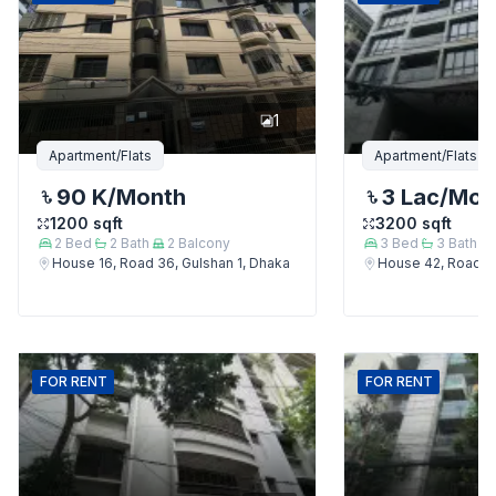
1
Apartment/Flats
Apartment/Flats
90 K
/Month
3 Lac
/Mon
1200
sqft
3200
sqft
2
Bed
2
Bath
2
Balcony
3
Bed
3
Bath
House 16, Road 36, Gulshan 1, Dhaka
House 42, Road 12
FOR
RENT
FOR
RENT