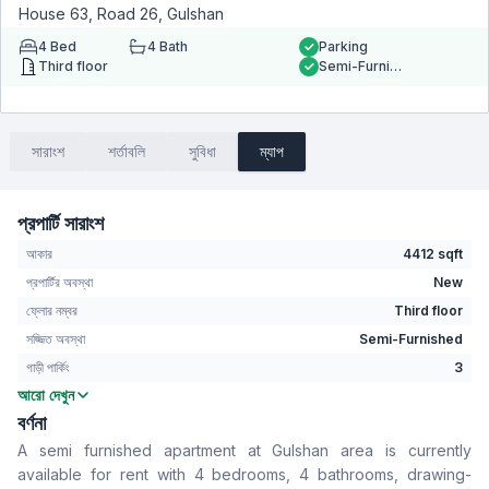
House 63, Road 26, Gulshan
4
Bed
4
Bath
Parking
Third floor
Semi-Furnished
সারাংশ
শর্তাবলি
সুবিধা
ম্যাপ
প্রপার্টি সারাংশ
আকার
4412 sqft
প্রপার্টির অবস্থা
New
ফ্লোর নম্বর
Third floor
সজ্জিত অবস্থা
Semi-Furnished
গাড়ী পার্কিং
3
আরো দেখুন
বেডরুম
4
বর্ণনা
বাথরুম
4
A semi furnished apartment at Gulshan area is currently
বসার রুম
Yes
available for rent with 4 bedrooms, 4 bathrooms, drawing-
Drawing Room
Yes