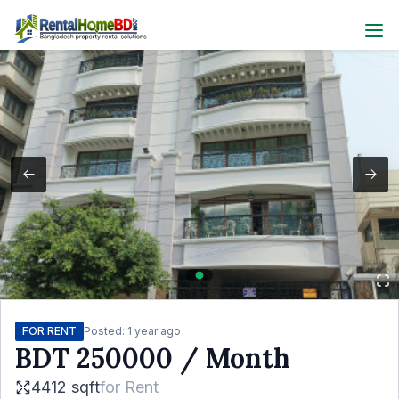
FOR RENT
Posted:
1 year ago
BDT
250000
/ Month
4412 sqft
for
Rent