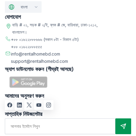
বাংলা
যোগাযোগ
বাড়ি # ০১, সড়ক # ২/ই, ব্লক # জে, বারিধারা, ঢাকা-১২১২,
বাংলাদেশ।
+৮৮ ০১৬২২৮৮৮৬৬৬
(সকাল ৮টা - বিকাল ৫টা)
+৮৮ ০১৬২২৮৮৮৫৫৫
info@rentalhomebd.com
support@rentalhomebd.com
অ্যাপ ডাউনলোড করুন (শীঘ্রই আসছে)
আমাদের অনুসরণ করুন
সাপ্তাহিক নিউজলেটার