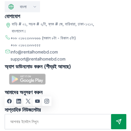
বাংলা
যোগাযোগ
বাড়ি # ০১, সড়ক # ২/ই, ব্লক # জে, বারিধারা, ঢাকা-১২১২,
বাংলাদেশ।
+৮৮ ০১৬২২৮৮৮৬৬৬
(সকাল ৮টা - বিকাল ৫টা)
+৮৮ ০১৬২২৮৮৮৫৫৫
info@rentalhomebd.com
support@rentalhomebd.com
অ্যাপ ডাউনলোড করুন (শীঘ্রই আসছে)
আমাদের অনুসরণ করুন
সাপ্তাহিক নিউজলেটার