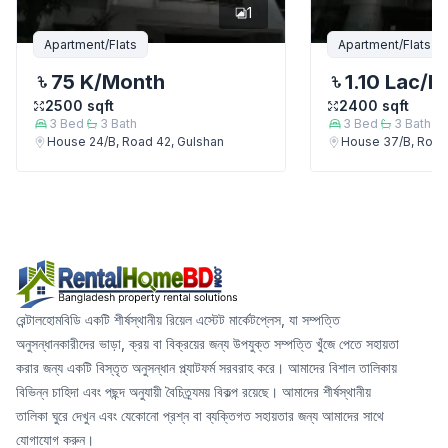
1
Apartment/Flats
Apartment/Flats
75 K
/Month
1.10 Lac
/M
2500
sqft
2400
sqft
3
Bed
3
Bath
3
Bed
3
Bath
House 24/B, Road 42, Gulshan
House 37/B, Road
রেন্টালহোমবিডি একটি শীর্ষস্থানীয় রিয়েল এস্টেট মার্কেটপ্লেস, যা সম্পত্তি
অনুসন্ধানকারীদের ভাড়া, ক্রয় বা বিক্রয়ের জন্য উপযুক্ত সম্পত্তি খুঁজে পেতে সহায়তা
করার জন্য একটি বিস্তৃত অনুসন্ধান প্ল্যাটফর্ম সরবরাহ করে। আমাদের বিশাল তালিকায়
বিভিন্ন চাহিদা এবং পছন্দ অনুযায়ী বৈচিত্র্যময় বিকল্প রয়েছে। আমাদের শীর্ষস্থানীয়
তালিকা ঘুরে দেখুন এবং যেকোনো প্রশ্ন বা ব্যক্তিগত সহায়তার জন্য আমাদের সাথে
যোগাযোগ করুন।