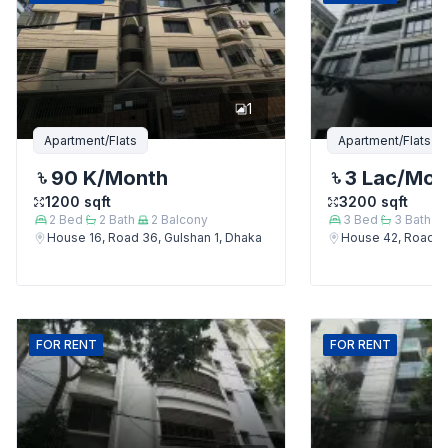
1
Apartment/Flats
Apartment/Flats
90 K
/Month
3 Lac
/Mon
1200
sqft
3200
sqft
2
Bed
2
Bath
2
Balcony
3
Bed
3
Bath
House 16, Road 36, Gulshan 1, Dhaka
House 42, Road 12
FOR
RENT
FOR
RENT