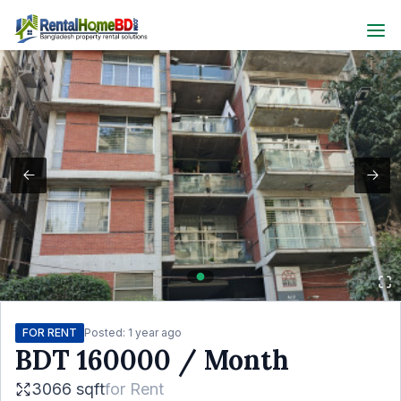
FOR RENT
Posted:
1 year ago
BDT
160000
/ Month
3066 sqft
for
Rent