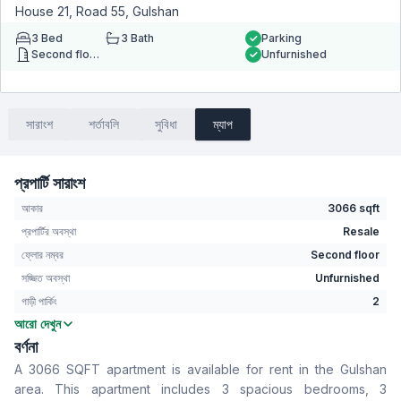
House 21, Road 55, Gulshan
3
Bed
3
Bath
Parking
Second floor
Unfurnished
সারাংশ
শর্তাবলি
সুবিধা
ম্যাপ
প্রপার্টি সারাংশ
আকার
3066 sqft
প্রপার্টির অবস্থা
Resale
ফ্লোর নম্বর
Second floor
সজ্জিত অবস্থা
Unfurnished
গাড়ী পার্কিং
2
আরো দেখুন
বেডরুম
3
বর্ণনা
বাথরুম
3
A 3066 SQFT apartment is available for rent in the Gulshan
বসার রুম
Yes
area. This apartment includes 3 spacious bedrooms, 3
Drawing Room
Yes