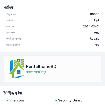
শর্তাবলী
অগ্রিম জমা
80000
সেবা খরচ
N/A
সুলভ হবে
2024-12-01
যাদের জন্য
Any
সম্পত্তির অবস্থা
Resale
আলোচনা সাপেক্ষ
Yes
RentalhomeBD
আমাদের প্রপার্টি দেখুন
বৈশিষ্ট্য/সুবিধা
Intercom
Security Guard