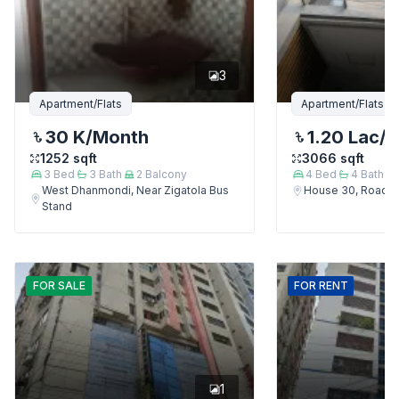
3
Apartment/Flats
Apartment/Flats
30 K
/Month
1.20 Lac
/
1252
sqft
3066
sqft
3
Bed
3
Bath
2
Balcony
4
Bed
4
Bath
West Dhanmondi, Near Zigatola Bus
House 30, Road 9
Stand
FOR
SALE
FOR
RENT
1