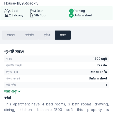
House-19/9,Road-15
4
Bed
3
Bath
Parking
2
Balcony
5th floor
Unfurnished
সারাংশ
শর্তাবলি
সুবিধা
ম্যাপ
প্রপার্টি সারাংশ
আকার
1800 sqft
প্রপার্টির অবস্থা
Resale
ফ্লোর নম্বর
5th floor /6
সজ্জিত অবস্থা
Unfurnished
গাড়ী পার্কিং
1
আরো দেখুন
বেডরুম
4
বর্ণনা
বাথরুম
3
This apartment have 4 bed rooms, 3 bath rooms, drawing,
বসার রুম
Yes
dining, kitchen, balconies.1800 sqft this property is
Drawing Room
Yes