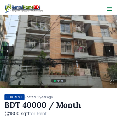
FOR RENT
Posted:
1 year ago
BDT
40000
/ Month
1800 sqft
for
Rent