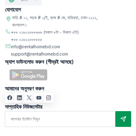
যোগাযোগ
বাড়ি # ০১, সড়ক # ২/ই, ব্লক # জে, বারিধারা, ঢাকা-১২১২,
বাংলাদেশ।
+৮৮ ০১৬২২৮৮৮৬৬৬
(সকাল ৮টা - বিকাল ৫টা)
+৮৮ ০১৬২২৮৮৮৫৫৫
info@rentalhomebd.com
support@rentalhomebd.com
অ্যাপ ডাউনলোড করুন (শীঘ্রই আসছে)
আমাদের অনুসরণ করুন
সাপ্তাহিক নিউজলেটার