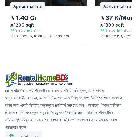
Apartment/Flats
Apartment/Flats
1.40 Cr
37 K
/Mont
1200
sqft
1300
sqft
3
Bed
2
Bath
3
Bed
4
Bath
House 36, Road 3, Dhanmondi
House 60, Green 
রেন্টালহোমবিডি একটি শীর্ষস্থানীয় রিয়েল এস্টেট মার্কেটপ্লেস, যা সম্পত্তি
অনুসন্ধানকারীদের ভাড়া, ক্রয় বা বিক্রয়ের জন্য উপযুক্ত সম্পত্তি খুঁজে পেতে সহায়তা
করার জন্য একটি বিস্তৃত অনুসন্ধান প্ল্যাটফর্ম সরবরাহ করে। আমাদের বিশাল তালিকায়
বিভিন্ন চাহিদা এবং পছন্দ অনুযায়ী বৈচিত্র্যময় বিকল্প রয়েছে। আমাদের শীর্ষস্থানীয়
তালিকা ঘুরে দেখুন এবং যেকোনো প্রশ্ন বা ব্যক্তিগত সহায়তার জন্য আমাদের সাথে
যোগাযোগ করুন।
বাংলা