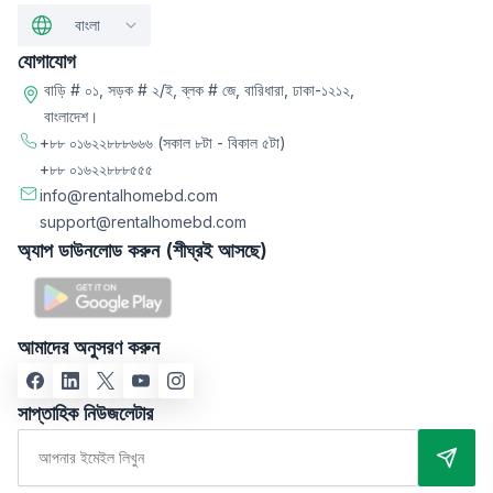
বাংলা
যোগাযোগ
বাড়ি # ০১, সড়ক # ২/ই, ব্লক # জে, বারিধারা, ঢাকা-১২১২,
বাংলাদেশ।
+৮৮ ০১৬২২৮৮৮৬৬৬
(সকাল ৮টা - বিকাল ৫টা)
+৮৮ ০১৬২২৮৮৮৫৫৫
info@rentalhomebd.com
support@rentalhomebd.com
অ্যাপ ডাউনলোড করুন (শীঘ্রই আসছে)
আমাদের অনুসরণ করুন
সাপ্তাহিক নিউজলেটার