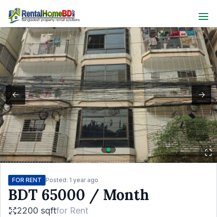
FOR RENT
Posted:
1 year ago
BDT
65000
/ Month
2200 sqft
for
Rent