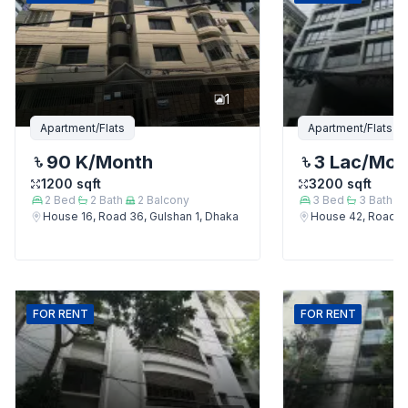
1
Apartment/Flats
Apartment/Flats
90 K
/Month
3 Lac
/Mon
1200
sqft
3200
sqft
2
Bed
2
Bath
2
Balcony
3
Bed
3
Bath
House 16, Road 36, Gulshan 1, Dhaka
House 42, Road 12
FOR
RENT
FOR
RENT