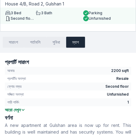
House 4/B, Road 2, Gulshan 1
3
Bed
3
Bath
Parking
Second floor
Unfurnished
সারাংশ
শর্তাবলি
সুবিধা
ম্যাপ
প্রপার্টি সারাংশ
আকার
2200 sqft
প্রপার্টির অবস্থা
Resale
ফ্লোর নম্বর
Second floor
সজ্জিত অবস্থা
Unfurnished
গাড়ী পার্কিং
1
আরো দেখুন
বেডরুম
3
বর্ণনা
বাথরুম
3
A new apartment at Gulshan area is now up for rent. This
বসার রুম
Yes
building is well maintained and has security systems. You will
Drawing Room
Yes