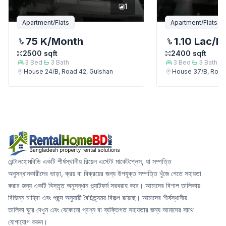
1
Apartment/Flats
Apartment/Flats
75 K
/Month
1.10 Lac
/M
2500
sqft
2400
sqft
3
Bed
3
Bath
3
Bed
3
Bath
House 24/B, Road 42, Gulshan
House 37/B, Road
রেন্টালহোমবিডি একটি শীর্ষস্থানীয় রিয়েল এস্টেট মার্কেটপ্লেস, যা সম্পত্তি
অনুসন্ধানকারীদের ভাড়া, ক্রয় বা বিক্রয়ের জন্য উপযুক্ত সম্পত্তি খুঁজে পেতে সহায়তা
করার জন্য একটি বিস্তৃত অনুসন্ধান প্ল্যাটফর্ম সরবরাহ করে। আমাদের বিশাল তালিকায়
বিভিন্ন চাহিদা এবং পছন্দ অনুযায়ী বৈচিত্র্যময় বিকল্প রয়েছে। আমাদের শীর্ষস্থানীয়
তালিকা ঘুরে দেখুন এবং যেকোনো প্রশ্ন বা ব্যক্তিগত সহায়তার জন্য আমাদের সাথে
যোগাযোগ করুন।