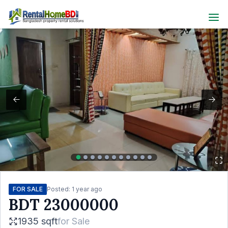
FOR SALE
Posted:
1 year ago
BDT
23000000
1935 sqft
for
Sale