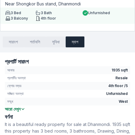
Near Shongkor Bus stand, Dhanmondi
3
Bed
3
Bath
Unfurnished
3
Balcony
4th floor
সারাংশ
শর্তাবলি
সুবিধা
ম্যাপ
প্রপার্টি সারাংশ
আকার
1935 sqft
প্রপার্টির অবস্থা
Resale
ফ্লোর নম্বর
4th floor /5
সজ্জিত অবস্থা
Unfurnished
সম্মুখ
West
আরো দেখুন
বেডরুম
3
বর্ণনা
বাথরুম
3
It is a beautiful ready property for sale at Dhanmondi. 1935 sqft
বসার রুম
No
this property has 3 bed rooms, 3 bathrooms, Drawing, Dining,
Drawing Room
Yes