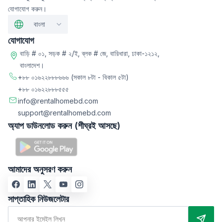
যোগাযোগ করুন।
বাংলা
যোগাযোগ
বাড়ি # ০১, সড়ক # ২/ই, ব্লক # জে, বারিধারা, ঢাকা-১২১২,
বাংলাদেশ।
+৮৮ ০১৬২২৮৮৮৬৬৬
(সকাল ৮টা - বিকাল ৫টা)
+৮৮ ০১৬২২৮৮৮৫৫৫
info@rentalhomebd.com
support@rentalhomebd.com
অ্যাপ ডাউনলোড করুন (শীঘ্রই আসছে)
আমাদের অনুসরণ করুন
সাপ্তাহিক নিউজলেটার