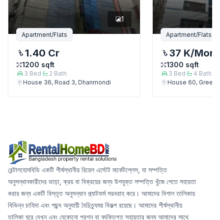
1
Apartment/Flats
Apartment/Flats
1.40 Cr
37 K
/Mont
1200
sqft
1300
sqft
3
Bed
2
Bath
3
Bed
4
Bath
House 36, Road 3, Dhanmondi
House 60, Green 
রেন্টালহোমবিডি একটি শীর্ষস্থানীয় রিয়েল এস্টেট মার্কেটপ্লেস, যা সম্পত্তি
অনুসন্ধানকারীদের ভাড়া, ক্রয় বা বিক্রয়ের জন্য উপযুক্ত সম্পত্তি খুঁজে পেতে সহায়তা
করার জন্য একটি বিস্তৃত অনুসন্ধান প্ল্যাটফর্ম সরবরাহ করে। আমাদের বিশাল তালিকায়
বিভিন্ন চাহিদা এবং পছন্দ অনুযায়ী বৈচিত্র্যময় বিকল্প রয়েছে। আমাদের শীর্ষস্থানীয়
তালিকা ঘুরে দেখুন এবং যেকোনো প্রশ্ন বা ব্যক্তিগত সহায়তার জন্য আমাদের সাথে