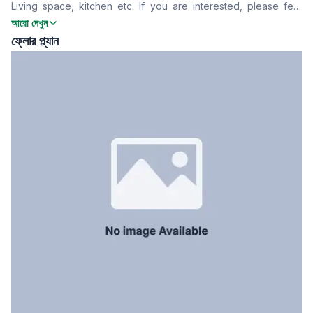
Living space, kitchen etc. If you are interested, please feel
খাবার রুম
Yes
free and contact with us!
আরো দেখুন
বারান্দা
3
ফ্লোর প্ল্যান
ফ্লোর টাইপ
Tiled
রান্নাঘর
1
সার্ভেন্ট রুম
Yes
স্টাফ টয়লেট
Yes