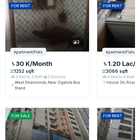
FOR
RENT
FOR
RENT
3
Apartment/Flats
Apartment/Flats
30 K
/Month
1.20 Lac
/
1252
sqft
3066
sqft
3
Bed
3
Bath
2
Balcony
4
Bed
4
Bath
West Dhanmondi, Near Zigatola Bus
House 30, Road 9
Stand
FOR
SALE
FOR
RENT