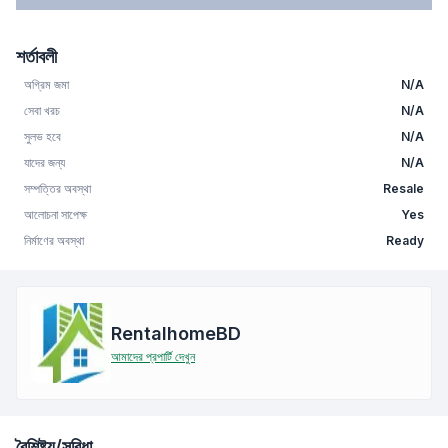
শর্তাবলী
অগ্রিম জমা
N/A
সেবা খরচ
N/A
সুলভ হবে
N/A
যাদের জন্য
N/A
সম্পত্তির অবস্থা
Resale
আলোচনা সাপেক্ষ
Yes
নির্মাণের অবস্থা
Ready
RentalhomeBD
আমাদের প্রপার্টি দেখুন
বৈশিষ্ট্য/সুবিধা