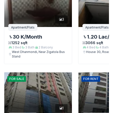
3
Apartment/Flats
Apartment/Flats
30 K
/Month
1.20 Lac
/
1252
sqft
3066
sqft
3
Bed
3
Bath
2
Balcony
4
Bed
4
Bath
West Dhanmondi, Near Zigatola Bus
House 30, Road 9
Stand
FOR
SALE
FOR
RENT
1