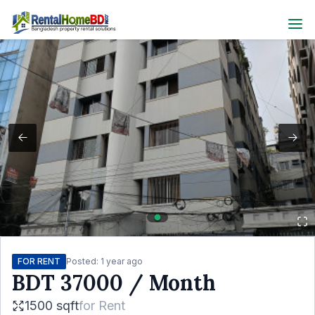
FOR RENT
Posted:
1 year ago
BDT
37000
/ Month
1500 sqft
for
Rent