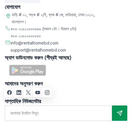
যোগাযোগ
বাড়ি # ০১, সড়ক # ২/ই, ব্লক # জে, বারিধারা, ঢাকা-১২১২,
বাংলাদেশ।
+৮৮ ০১৬২২৮৮৮৬৬৬
(সকাল ৮টা - বিকাল ৫টা)
+৮৮ ০১৬২২৮৮৮৫৫৫
info@rentalhomebd.com
support@rentalhomebd.com
অ্যাপ ডাউনলোড করুন (শীঘ্রই আসছে)
আমাদের অনুসরণ করুন
সাপ্তাহিক নিউজলেটার