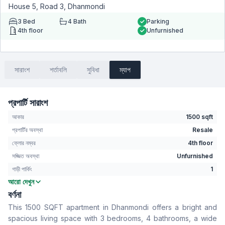
House 5, Road 3, Dhanmondi
3
Bed
4
Bath
Parking
4th floor
Unfurnished
সারাংশ
শর্তাবলি
সুবিধা
ম্যাপ
প্রপার্টি সারাংশ
আকার
1500 sqft
প্রপার্টির অবস্থা
Resale
ফ্লোর নম্বর
4th floor
সজ্জিত অবস্থা
Unfurnished
গাড়ী পার্কিং
1
আরো দেখুন
বেডরুম
3
বর্ণনা
বাথরুম
4
This 1500 SQFT apartment in Dhanmondi offers a bright and
বসার রুম
No
spacious living space with 3 bedrooms, 4 bathrooms, a wide
Drawing Room
Yes