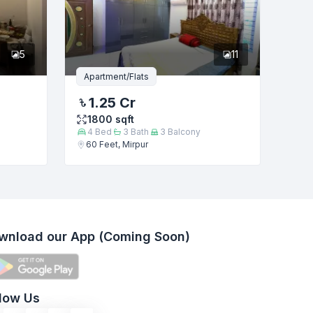
5
11
Apartment/Flats
1.25 Cr
1800
sqft
4
Bed
3
Bath
3
Balcony
60 Feet, Mirpur
wnload our App (Coming Soon)
llow Us