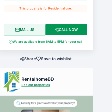
This property is for
Residential
use.
MAIL US
CALL NOW
We are available from 8AM to 5PM for your call
Share
Save to wishlist
RentalhomeBD
See our properties