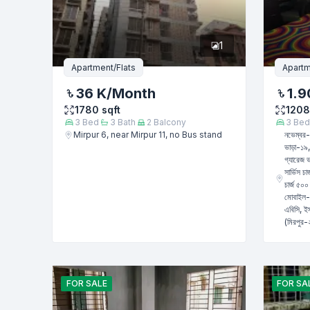
Phone numb
1
Message
Apartment/Flats
Apartm
36 K
/Month
1.9
1780
sqft
1208
3
Bed
3
Bath
2
Balcony
3
Bed
Mirpur 6, near Mirpur 11, no Bus stand
নভেম্বর-
ভাড়া-১৯,০
গ্যারেজ ভ
সার্ভিস চ
চার্জ ৫০
মোবাইল-০
এবিসি, ই
(মিরপুর-
FOR
SALE
FOR
SA