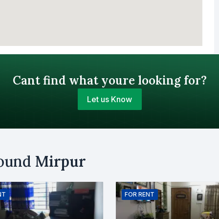
Cant find what youre looking for?
Let us Know
Your Budget (BDT)
round
Mirpur
uy
Sell
Email
NT
FOR
RENT