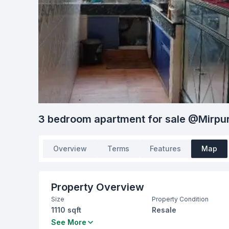
3 bedroom apartment for sale @Mirpu
Overview
Terms
Features
Map
Property Overview
Size
Property Condition
1110 sqft
Resale
Bedrooms
Bathrooms
See More