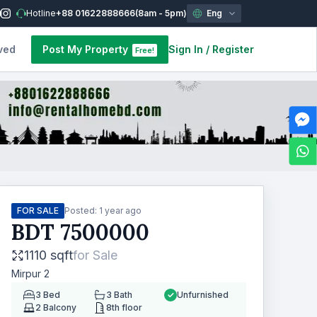
Hotline
+88 01622888666
(8am - 5pm)
Eng
ved
Post My Property
Sign In
/
Register
Free!
FOR SALE
Posted:
1 year ago
BDT
7500000
1110 sqft
for
Sale
Mirpur 2
3
Bed
3
Bath
Unfurnished
2
Balcony
8th floor