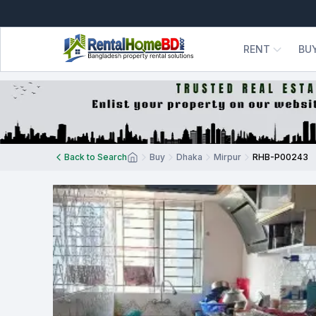
RENT
BU
Back to Search
Buy
Dhaka
Mirpur
RHB-P00243