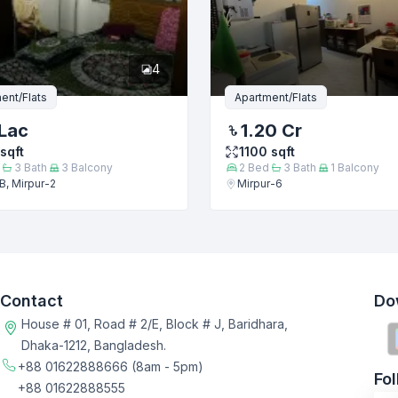
4
ent/Flats
Apartment/Flats
Lac
1.20 Cr
sqft
1100
sqft
3
Bath
3
Balcony
2
Bed
3
Bath
1
Balcony
B, Mirpur-2
Mirpur-6
Contact
Do
House # 01, Road # 2/E, Block # J, Baridhara,
Dhaka-1212, Bangladesh.
+88 01622888666
(8am - 5pm)
Fo
+88 01622888555