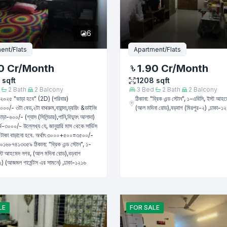
er
6
ent/Flats
Apartment/Flats
0 Cr
/Month
1.90 Cr
/Month
sqft
1208
sqft
2
Bath
2
Balcony
3
Bed
2
Bath
2
Balcony
২০২৫ "ভাড়া হবে" (2D) (পরিবার)
ঠিকানা: "ব্রিক এন্ড স্টোন", ১-এবিসি, ইস্ট আহ
০০/- ৩টা বেড,২টা বাথরুম,বারান্দা,ড্রয়িং &ডাইনিং
(আল মদিনা রোড),বড়বাগ (মিরপুর-২) ,ঢাকা-১
াড়া-৬০০/- (গ্যাস (সিলিন্ডার),পানি,বিদ্যুৎ আলাদা)
ার্জ-৩০০০/- উল্লেখ্য যে, জানুয়ারি মাস থেকে সার্ভিস
Submit
০ টাকা বাড়ানো হবে. অর্থাৎ ৩০০০+৫০০=৩৫০০/-
১৬৮৭৪১৩৩৫৯ ঠিকানা: "ব্রিক এন্ড স্টোন", ১-
স্ট আহমেদ নগর, (আল মদিনা রোড),বড়বাগ
২) (আজমল গার্মেন্টস এর সামনে) ,ঢাকা-১২১৬
LE
FOR
SALE