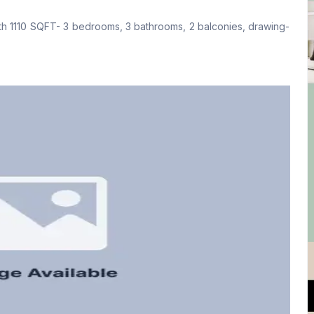
No
Yes
with 1110 SQFT- 3 bedrooms, 3 bathrooms, 2 balconies, drawing-
Floor Type
Kitchen
Tiled
1