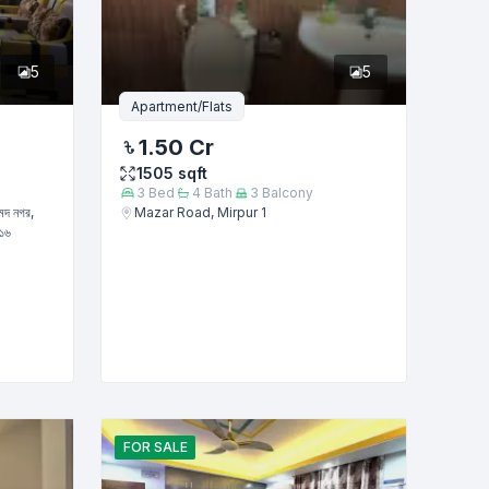
5
5
Apartment/Flats
1.50 Cr
1505
sqft
3
Bed
4
Bath
3
Balcony
মেদ নগর,
Mazar Road, Mirpur 1
২১৬
FOR
SALE