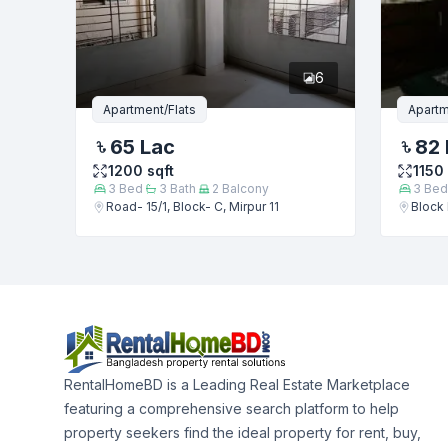
6
Apartment/Flats
Apartm
65 Lac
82 
1200
sqft
1150
3
Bed
3
Bath
2
Balcony
3
Bed
Road- 15/1, Block- C, Mirpur 11
Block 
RentalHomeBD is a Leading Real Estate Marketplace
featuring a comprehensive search platform to help
property seekers find the ideal property for rent, buy,