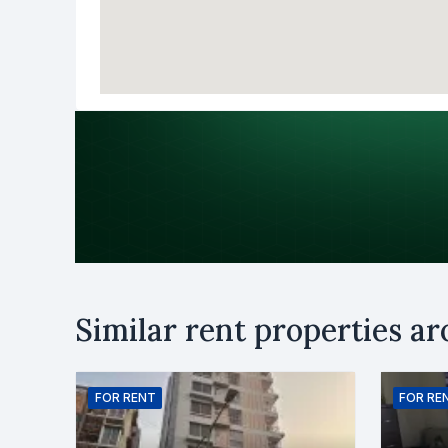
Purpose
Similar rent properties a
Rent
B
Name
FOR
RENT
FOR
RE