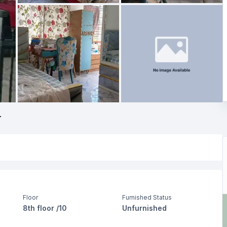
r
Floor
Furnished Status
8th floor /10
Unfurnished
Living Room
Drawing Room