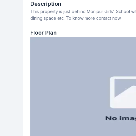
3
3
Description
This property is just behind Monipur Girls' School 
Dining Room
Balcony
dining space etc. To know more contact now.
Yes
2
Floor Plan
Servant Room
Staff Toilet
No
No