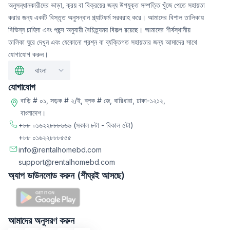
অনুসন্ধানকারীদের ভাড়া, ক্রয় বা বিক্রয়ের জন্য উপযুক্ত সম্পত্তি খুঁজে পেতে সহায়তা
করার জন্য একটি বিস্তৃত অনুসন্ধান প্ল্যাটফর্ম সরবরাহ করে। আমাদের বিশাল তালিকায়
বিভিন্ন চাহিদা এবং পছন্দ অনুযায়ী বৈচিত্র্যময় বিকল্প রয়েছে। আমাদের শীর্ষস্থানীয়
তালিকা ঘুরে দেখুন এবং যেকোনো প্রশ্ন বা ব্যক্তিগত সহায়তার জন্য আমাদের সাথে
যোগাযোগ করুন।
বাংলা
যোগাযোগ
বাড়ি # ০১, সড়ক # ২/ই, ব্লক # জে, বারিধারা, ঢাকা-১২১২,
বাংলাদেশ।
+৮৮ ০১৬২২৮৮৮৬৬৬
(সকাল ৮টা - বিকাল ৫টা)
+৮৮ ০১৬২২৮৮৮৫৫৫
info@rentalhomebd.com
support@rentalhomebd.com
অ্যাপ ডাউনলোড করুন (শীঘ্রই আসছে)
আমাদের অনুসরণ করুন