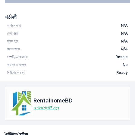
শর্তাবলী
অগ্রিম জমা
N/A
সেবা খরচ
N/A
সুলভ হবে
N/A
যাদের জন্য
N/A
সম্পত্তির অবস্থা
Resale
আলোচনা সাপেক্ষ
No
নির্মাণের অবস্থা
Ready
RentalhomeBD
আমাদের প্রপার্টি দেখুন
বৈশিষ্ট্য/সুবিধা