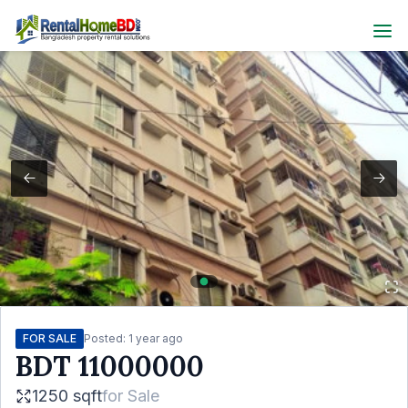
FOR SALE
Posted:
1 year ago
BDT
11000000
1250 sqft
for
Sale