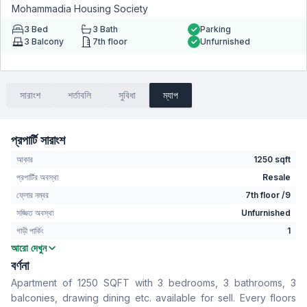
Mohammadia Housing Society
3
Bed
3
Bath
Parking
3
Balcony
7th floor
Unfurnished
সারাংশ
শর্তাবলি
সুবিধা
ম্যাপ
প্রপার্টি সারাংশ
আকার
1250 sqft
প্রপার্টির অবস্থা
Resale
ফ্লোর নম্বর
7th floor /9
সজ্জিত অবস্থা
Unfurnished
গাড়ী পার্কিং
1
আরো দেখুন
বেডরুম
3
বর্ণনা
বাথরুম
3
Apartment of 1250 SQFT with 3 bedrooms, 3 bathrooms, 3
বসার রুম
No
balconies, drawing dining etc. available for sell. Every floors
Drawing Room
Yes