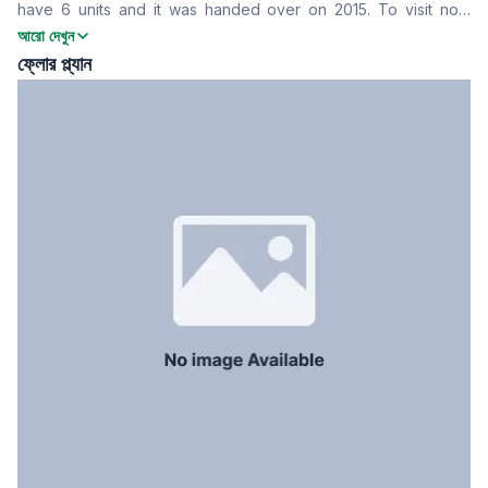
have 6 units and it was handed over on 2015. To visit now
খাবার রুম
Yes
contact right away.
আরো দেখুন
বারান্দা
3
ফ্লোর প্ল্যান
ফ্লোর টাইপ
Tiled
রান্নাঘর
1
সার্ভেন্ট রুম
No
স্টাফ টয়লেট
No