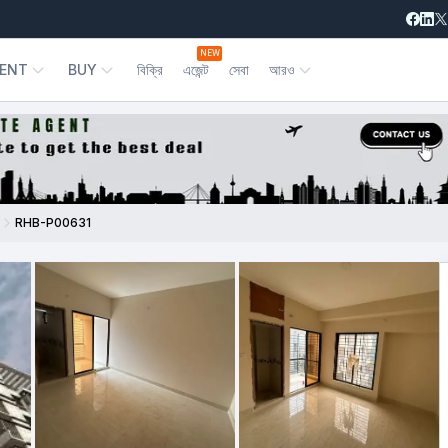
NEW
ENT
BUY
বিক্রি
এজেন্ট
সেবা
আরও
RHB-P00631