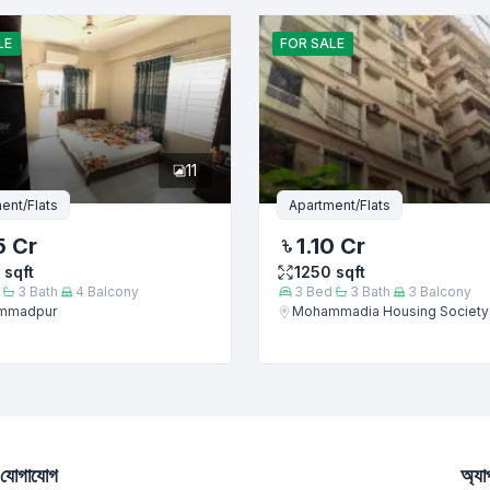
ইমেইল
LE
FOR
SALE
11
ent/Flats
Apartment/Flats
5 Cr
1.10 Cr
sqft
1250
sqft
3
Bath
4
Balcony
3
Bed
3
Bath
3
Balcony
mmadpur
Mohammadia Housing Society
জমা দিন
যোগাযোগ
অ্য