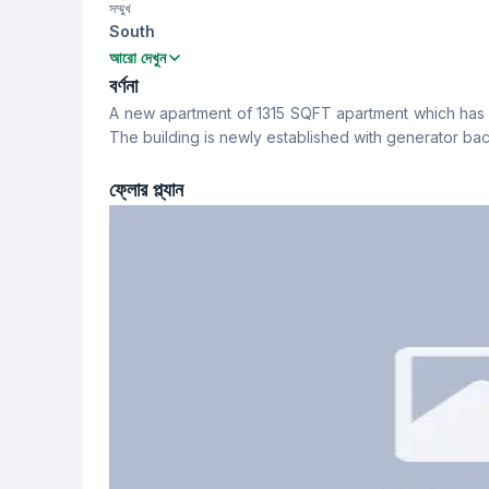
সম্মুখ
South
বেডরুম
বাথরুম
আরো দেখুন
3
3
বর্ণনা
A new apartment of 1315 SQFT apartment which has 3 bedrooms, 
খাবার রুম
বারান্দা
The building is newly established with generator b
Yes
2
ফ্লোর প্ল্যান
সার্ভেন্ট রুম
স্টাফ টয়লেট
No
No