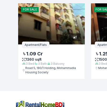
নাম
FOR
SALE
FOR
SA
ফোন নম্বর
1
বার্তা
Apartment/Flats
Apartm
1.09 Cr
1.2
1360
sqft
1500
3
Bed
3
Bath
3
Balcony
3
Bed
Road 5, 180/1 Holding, Mohammadia
Moha
Housing Society