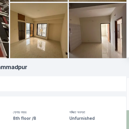
hammadpur
ফ্লোর নম্বর
সজ্জিত অবস্থা
8th floor /8
Unfurnished