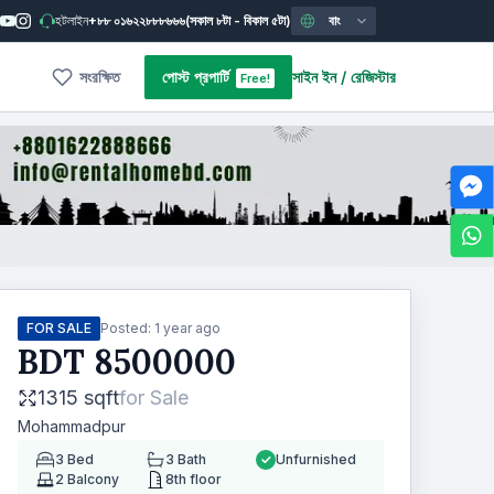
হটলাইন
+৮৮ ০১৬২২৮৮৮৬৬৬
(সকাল ৮টা - বিকাল ৫টা)
বাং
সংরক্ষিত
পোস্ট প্রপার্টি
সাইন ইন
/
রেজিস্টার
Free!
FOR SALE
Posted:
1 year ago
BDT
8500000
1315 sqft
for
Sale
Mohammadpur
3
Bed
3
Bath
Unfurnished
2
Balcony
8th floor