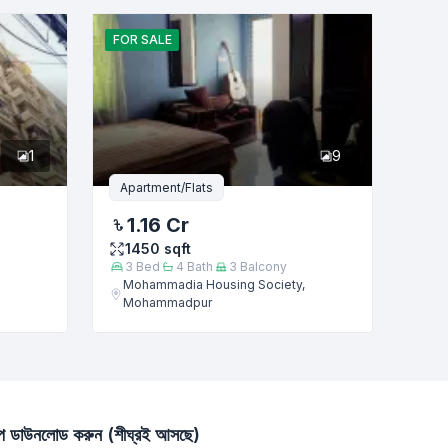
FOR
SALE
1
9
Apartment/Flats
1.16 Cr
1450
sqft
3
Bed
4
Bath
3
Balcony
Mohammadia Housing Society,
Mohammadpur
াপ ডাউনলোড করুন (শীঘ্রই আসছে)