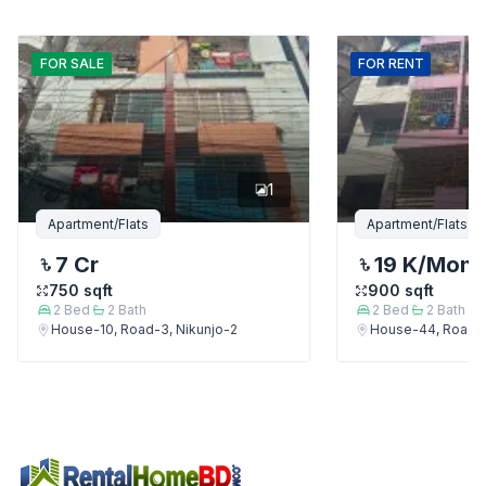
FOR
SALE
FOR
RENT
1
Apartment/Flats
Apartment/Flats
7 Cr
19 K
/Mont
750
sqft
900
sqft
2
Bed
2
Bath
2
Bed
2
Bath
House-10, Road-3, Nikunjo-2
House-44, Road-18