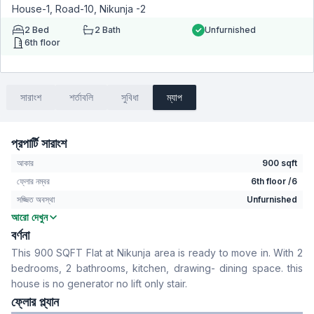
House-1, Road-10, Nikunja -2
2
Bed
2
Bath
Unfurnished
6th floor
সারাংশ
শর্তাবলি
সুবিধা
ম্যাপ
প্রপার্টি সারাংশ
আকার
900 sqft
ফ্লোর নম্বর
6th floor /6
সজ্জিত অবস্থা
Unfurnished
আরো দেখুন
বেডরুম
2
বর্ণনা
বাথরুম
2
This 900 SQFT Flat at Nikunja area is ready to move in. With 2
বসার রুম
No
bedrooms, 2 bathrooms, kitchen, drawing- dining space. this
Drawing Room
Yes
house is no generator no lift only stair.
খাবার রুম
Yes
ফ্লোর প্ল্যান
ফ্লোর টাইপ
Tiled