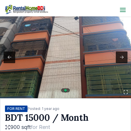
FOR RENT
Posted:
1 year ago
BDT
15000
/ Month
900 sqft
for
Rent