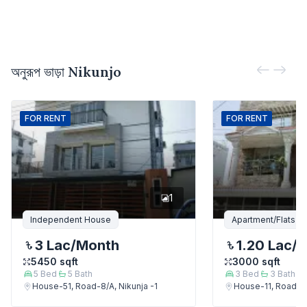
অনুরূপ ভাড়া
Nikunjo
FOR
RENT
FOR
RENT
1
Independent House
Apartment/Flats
3 Lac
/Month
1.20 Lac
/
5450
sqft
3000
sqft
5
Bed
5
Bath
3
Bed
3
Bath
House-51, Road-8/A, Nikunja -1
House-11, Road-8/