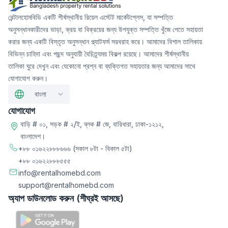
রেন্টালহোমবিডি একটি শীর্ষস্থানীয় রিয়েল এস্টেট মার্কেটপ্লেস, যা সম্পত্তি
অনুসন্ধানকারীদের ভাড়া, ক্রয় বা বিক্রয়ের জন্য উপযুক্ত সম্পত্তি খুঁজে পেতে সহায়তা
করার জন্য একটি বিস্তৃত অনুসন্ধান প্ল্যাটফর্ম সরবরাহ করে। আমাদের বিশাল তালিকায়
বিভিন্ন চাহিদা এবং পছন্দ অনুযায়ী বৈচিত্র্যময় বিকল্প রয়েছে। আমাদের শীর্ষস্থানীয়
তালিকা ঘুরে দেখুন এবং যেকোনো প্রশ্ন বা ব্যক্তিগত সহায়তার জন্য আমাদের সাথে
যোগাযোগ করুন।
বাংলা
যোগাযোগ
বাড়ি # ০১, সড়ক # ২/ই, ব্লক # জে, বারিধারা, ঢাকা-১২১২,
বাংলাদেশ।
+৮৮ ০১৬২২৮৮৮৬৬৬
(সকাল ৮টা - বিকাল ৫টা)
+৮৮ ০১৬২২৮৮৮৫৫৫
info@rentalhomebd.com
support@rentalhomebd.com
অ্যাপ ডাউনলোড করুন (শীঘ্রই আসছে)