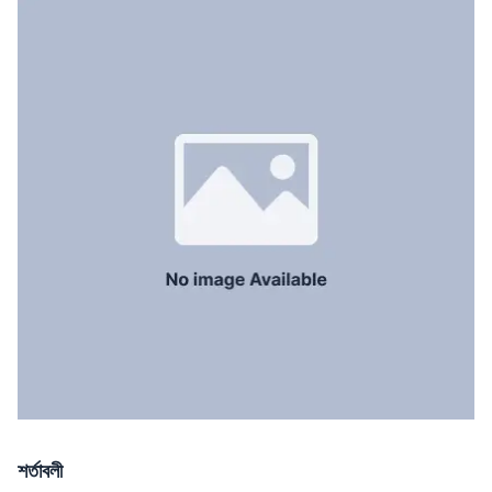
রান্নাঘর
1
সার্ভেন্ট রুম
No
স্টাফ টয়লেট
No
শর্তাবলী