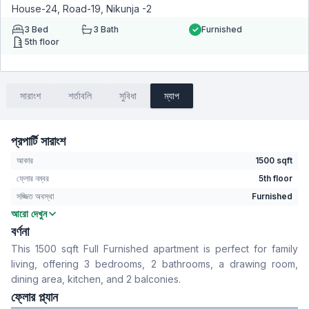
House-24, Road-19, Nikunja -2
3
Bed
3
Bath
Furnished
5th floor
সারাংশ
শর্তাবলি
সুবিধা
ম্যাপ
প্রপার্টি সারাংশ
আকার
1500 sqft
ফ্লোর নম্বর
5th floor
সজ্জিত অবস্থা
Furnished
আরো দেখুন
বেডরুম
3
বর্ণনা
বাথরুম
3
This 1500 sqft Full Furnished apartment is perfect for family
বসার রুম
No
living, offering 3 bedrooms, 2 bathrooms, a drawing room,
Drawing Room
Yes
dining area, kitchen, and 2 balconies.
খাবার রুম
Yes
ফ্লোর প্ল্যান
রান্নাঘর
1