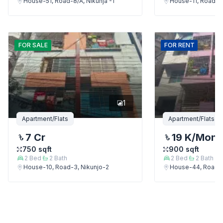
House-51, Road-8/A, Nikunja -1
House-11, Road-8/
FOR
SALE
FOR
RENT
1
Apartment/Flats
Apartment/Flats
7 Cr
19 K
/Mont
750
sqft
900
sqft
2
Bed
2
Bath
2
Bed
2
Bath
House-10, Road-3, Nikunjo-2
House-44, Road-18