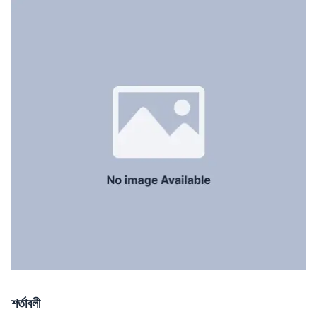
সার্ভেন্ট রুম
No
স্টাফ টয়লেট
No
শর্তাবলী