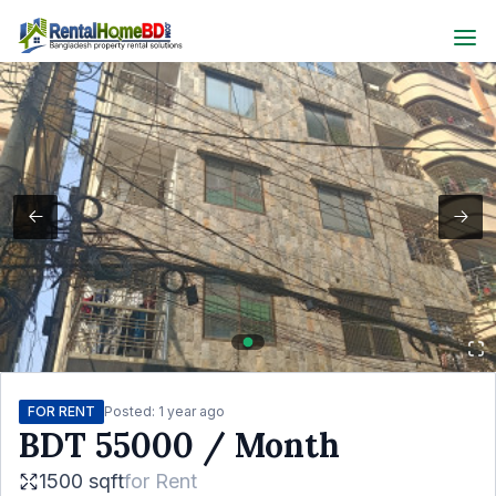
FOR RENT
Posted:
1 year ago
BDT
55000
/ Month
1500 sqft
for
Rent