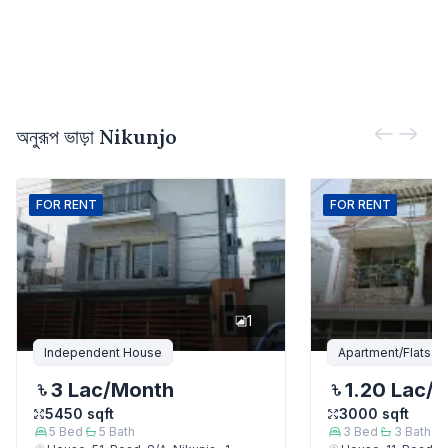
অনুরূপ ভাড়া
Nikunjo
FOR
RENT
FOR
RENT
1
Independent House
Apartment/Flats
3 Lac
/Month
1.20 Lac
/
5450
sqft
3000
sqft
5
Bed
5
Bath
3
Bed
3
Bath