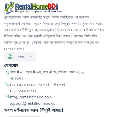
রেন্টালহোমবিডি একটি শীর্ষস্থানীয় রিয়েল এস্টেট মার্কেটপ্লেস, যা সম্পত্তি
অনুসন্ধানকারীদের ভাড়া, ক্রয় বা বিক্রয়ের জন্য উপযুক্ত সম্পত্তি খুঁজে পেতে সহায়তা
করার জন্য একটি বিস্তৃত অনুসন্ধান প্ল্যাটফর্ম সরবরাহ করে। আমাদের বিশাল তালিকায়
বিভিন্ন চাহিদা এবং পছন্দ অনুযায়ী বৈচিত্র্যময় বিকল্প রয়েছে। আমাদের শীর্ষস্থানীয়
তালিকা ঘুরে দেখুন এবং যেকোনো প্রশ্ন বা ব্যক্তিগত সহায়তার জন্য আমাদের সাথে
যোগাযোগ করুন।
বাংলা
যোগাযোগ
বাড়ি # ০১, সড়ক # ২/ই, ব্লক # জে, বারিধারা, ঢাকা-১২১২,
বাংলাদেশ।
+৮৮ ০১৬২২৮৮৮৬৬৬
(সকাল ৮টা - বিকাল ৫টা)
+৮৮ ০১৬২২৮৮৮৫৫৫
info@rentalhomebd.com
support@rentalhomebd.com
অ্যাপ ডাউনলোড করুন (শীঘ্রই আসছে)