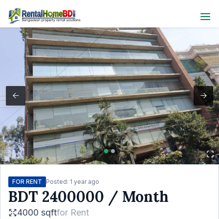
FOR RENT
Posted:
1 year ago
BDT
2400000
/ Month
4000 sqft
for
Rent