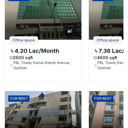
1
Office space
Office space
4.20 Lac
/Month
7.36 Lac
/
2600
sqft
4600
sqft
PBL Tower, Kamal Ataturk Avenue,
PBL Tower, Kamal 
Gulshan
Gulshan
FOR
RENT
FOR
RENT