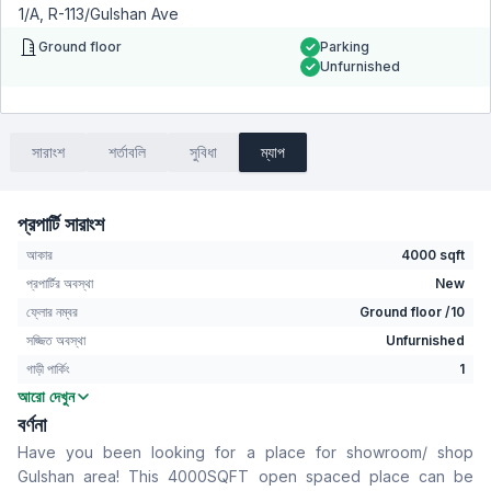
1/A, R-113/Gulshan Ave
Ground floor
Parking
Unfurnished
সারাংশ
শর্তাবলি
সুবিধা
ম্যাপ
প্রপার্টি সারাংশ
আকার
4000 sqft
প্রপার্টির অবস্থা
New
ফ্লোর নম্বর
Ground floor /10
সজ্জিত অবস্থা
Unfurnished
গাড়ী পার্কিং
1
আরো দেখুন
বসার রুম
No
বর্ণনা
Drawing Room
No
Have you been looking for a place for showroom/ shop
খাবার রুম
No
Gulshan area! This 4000SQFT open spaced place can be
ফ্লোর টাইপ
Tiled