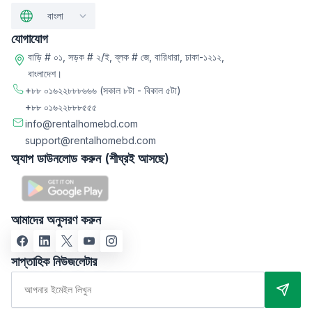
বাংলা
যোগাযোগ
বাড়ি # ০১, সড়ক # ২/ই, ব্লক # জে, বারিধারা, ঢাকা-১২১২,
বাংলাদেশ।
+৮৮ ০১৬২২৮৮৮৬৬৬
(সকাল ৮টা - বিকাল ৫টা)
+৮৮ ০১৬২২৮৮৮৫৫৫
info@rentalhomebd.com
support@rentalhomebd.com
অ্যাপ ডাউনলোড করুন (শীঘ্রই আসছে)
আমাদের অনুসরণ করুন
সাপ্তাহিক নিউজলেটার