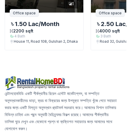
1
Office space
Office space
1.50 Lac
/Month
2.50 Lac
/
2200
sqft
4000
sqft
4
Bath
3
Bath
House 11, Road 108, Gulshan 2, Dhaka
Road 32, Gulshan
রেন্টালহোমবিডি একটি শীর্ষস্থানীয় রিয়েল এস্টেট মার্কেটপ্লেস, যা সম্পত্তি
অনুসন্ধানকারীদের ভাড়া, ক্রয় বা বিক্রয়ের জন্য উপযুক্ত সম্পত্তি খুঁজে পেতে সহায়তা
করার জন্য একটি বিস্তৃত অনুসন্ধান প্ল্যাটফর্ম সরবরাহ করে। আমাদের বিশাল তালিকায়
বিভিন্ন চাহিদা এবং পছন্দ অনুযায়ী বৈচিত্র্যময় বিকল্প রয়েছে। আমাদের শীর্ষস্থানীয়
তালিকা ঘুরে দেখুন এবং যেকোনো প্রশ্ন বা ব্যক্তিগত সহায়তার জন্য আমাদের সাথে
যোগাযোগ করুন।