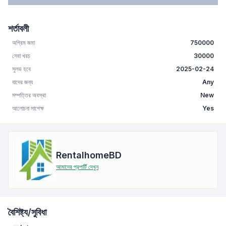
শর্তাবলী
অগ্রিম জমা
750000
সেবা খরচ
30000
সুলভ হবে
2025-02-24
যাদের জন্য
Any
সম্পত্তির অবস্থা
New
আলোচনা সাপেক্ষ
Yes
RentalhomeBD
আমাদের প্রপার্টি দেখুন
বৈশিষ্ট্য/সুবিধা