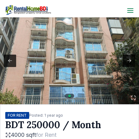
FOR RENT
Posted:
1 year ago
BDT
250000
/ Month
4000 sqft
for
Rent