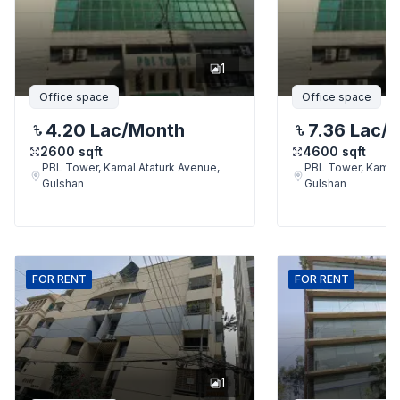
1
Office space
Office space
4.20 Lac
/Month
7.36 Lac
/
2600
sqft
4600
sqft
PBL Tower, Kamal Ataturk Avenue,
PBL Tower, Kamal 
Gulshan
Gulshan
FOR
RENT
FOR
RENT
1