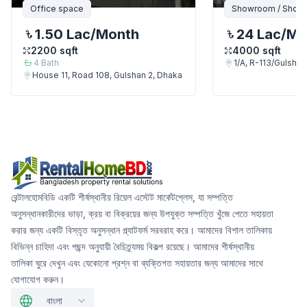
Office space
Showroom / Shop /
1.50 Lac
/Month
24 Lac
/Mo
2200
sqft
4000
sqft
4
Bath
1/A, R-113/Gulsha
House 11, Road 108, Gulshan 2, Dhaka
রেন্টালহোমবিডি একটি শীর্ষস্থানীয় রিয়েল এস্টেট মার্কেটপ্লেস, যা সম্পত্তি
অনুসন্ধানকারীদের ভাড়া, ক্রয় বা বিক্রয়ের জন্য উপযুক্ত সম্পত্তি খুঁজে পেতে সহায়তা
করার জন্য একটি বিস্তৃত অনুসন্ধান প্ল্যাটফর্ম সরবরাহ করে। আমাদের বিশাল তালিকায়
বিভিন্ন চাহিদা এবং পছন্দ অনুযায়ী বৈচিত্র্যময় বিকল্প রয়েছে। আমাদের শীর্ষস্থানীয়
তালিকা ঘুরে দেখুন এবং যেকোনো প্রশ্ন বা ব্যক্তিগত সহায়তার জন্য আমাদের সাথে
যোগাযোগ করুন।
বাংলা