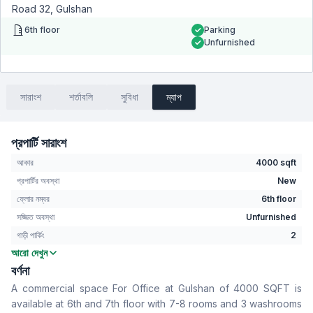
Road 32, Gulshan
6th floor
Parking
Unfurnished
সারাংশ
শর্তাবলি
সুবিধা
ম্যাপ
প্রপার্টি সারাংশ
আকার
4000 sqft
প্রপার্টির অবস্থা
New
ফ্লোর নম্বর
6th floor
সজ্জিত অবস্থা
Unfurnished
গাড়ী পার্কিং
2
আরো দেখুন
বাথরুম
3
বর্ণনা
বসার রুম
No
A commercial space For Office at Gulshan of 4000 SQFT is
Drawing Room
No
available at 6th and 7th floor with 7-8 rooms and 3 washrooms
খাবার রুম
No