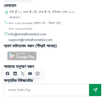
যোগাযোগ
বাড়ি # ০১, সড়ক # ২/ই, ব্লক # জে, বারিধারা, ঢাকা-১২১২,
বাংলাদেশ।
+৮৮ ০১৬২২৮৮৮৬৬৬
(সকাল ৮টা - বিকাল ৫টা)
+৮৮ ০১৬২২৮৮৮৫৫৫
info@rentalhomebd.com
support@rentalhomebd.com
অ্যাপ ডাউনলোড করুন (শীঘ্রই আসছে)
আমাদের অনুসরণ করুন
সাপ্তাহিক নিউজলেটার