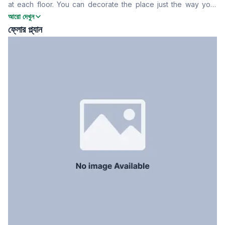
at each floor. You can decorate the place just the way your
ফ্লোর টাইপ
Tiled
prefer and the building has all the facilities that is required for
আরো দেখুন
সার্ভেন্ট রুম
No
a smooth work experience. To know more contact now.
ফ্লোর প্ল্যান
স্টাফ টয়লেট
No