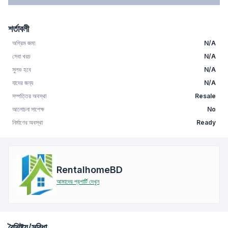
শর্তাবলী
অগ্রিম জমা
N/A
সেবা খরচ
N/A
সুলভ হবে
N/A
যাদের জন্য
N/A
সম্পত্তির অবস্থা
Resale
আলোচনা সাপেক্ষ
No
নির্মাণের অবস্থা
Ready
RentalhomeBD
আমাদের প্রপার্টি দেখুন
বৈশিষ্ট্য/সুবিধা