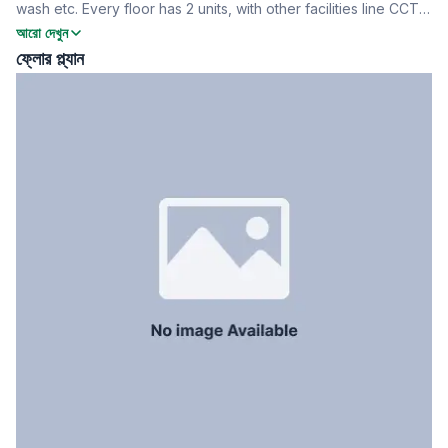
wash etc. Every floor has 2 units, with other facilities line CCTV,
খাবার রুম
Yes
Security Guard. It is a brand new flat- to know more contact us
আরো দেখুন
বারান্দা
2
now.
ফ্লোর প্ল্যান
ফ্লোর টাইপ
Tiled
রান্নাঘর
1
সার্ভেন্ট রুম
No
স্টাফ টয়লেট
No