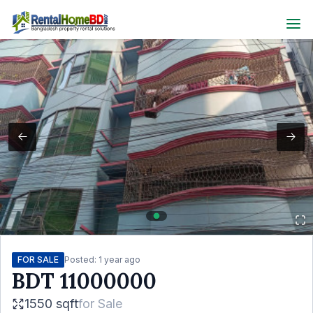
FOR SALE
Posted:
1 year ago
BDT
11000000
1550 sqft
for
Sale