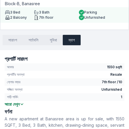
Block-B, Banasree
3
Bed
3
Bath
Parking
2
Balcony
7th floor
Unfurnished
সারাংশ
শর্তাবলি
সুবিধা
ম্যাপ
প্রপার্টি সারাংশ
আকার
1550 sqft
প্রপার্টির অবস্থা
Resale
ফ্লোর নম্বর
7th floor /10
সজ্জিত অবস্থা
Unfurnished
গাড়ী পার্কিং
1
আরো দেখুন
বেডরুম
3
বর্ণনা
বাথরুম
3
A new apartment at Banasree area is up for sale, with 1550
বসার রুম
No
SQFT, 3 Bed, 3 Bath, kitchen, drawing-dining space, servant
Drawing Room
Yes