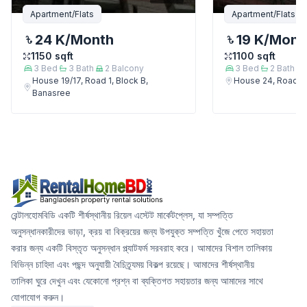
Apartment/Flats
Apartment/Flats
24 K
/Month
19 K
/Mont
1150
sqft
1100
sqft
3
Bed
3
Bath
2
Balcony
3
Bed
2
Bath
House 19/17, Road 1, Block B,
House 24, Road 5,
Banasree
রেন্টালহোমবিডি একটি শীর্ষস্থানীয় রিয়েল এস্টেট মার্কেটপ্লেস, যা সম্পত্তি
অনুসন্ধানকারীদের ভাড়া, ক্রয় বা বিক্রয়ের জন্য উপযুক্ত সম্পত্তি খুঁজে পেতে সহায়তা
করার জন্য একটি বিস্তৃত অনুসন্ধান প্ল্যাটফর্ম সরবরাহ করে। আমাদের বিশাল তালিকায়
বিভিন্ন চাহিদা এবং পছন্দ অনুযায়ী বৈচিত্র্যময় বিকল্প রয়েছে। আমাদের শীর্ষস্থানীয়
তালিকা ঘুরে দেখুন এবং যেকোনো প্রশ্ন বা ব্যক্তিগত সহায়তার জন্য আমাদের সাথে
যোগাযোগ করুন।