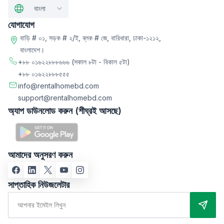
বাংলা
যোগাযোগ
বাড়ি # ০১, সড়ক # ২/ই, ব্লক # জে, বারিধারা, ঢাকা-১২১২,
বাংলাদেশ।
+৮৮ ০১৬২২৮৮৮৬৬৬
(সকাল ৮টা - বিকাল ৫টা)
+৮৮ ০১৬২২৮৮৮৫৫৫
info@rentalhomebd.com
support@rentalhomebd.com
অ্যাপ ডাউনলোড করুন (শীঘ্রই আসছে)
আমাদের অনুসরণ করুন
সাপ্তাহিক নিউজলেটার