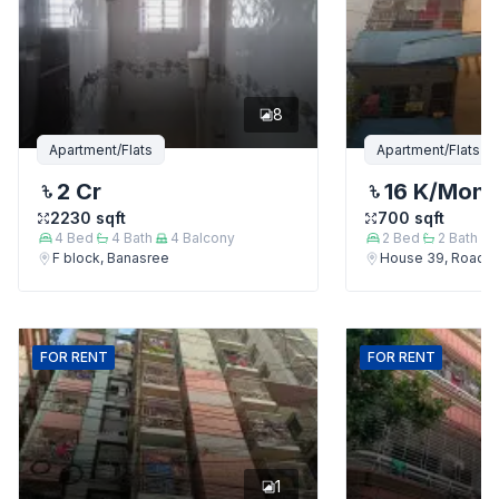
8
Apartment/Flats
Apartment/Flats
2 Cr
16 K
/Mont
2230
sqft
700
sqft
4
Bed
4
Bath
4
Balcony
2
Bed
2
Bath
F block, Banasree
House 39, Road 7,
FOR
RENT
FOR
RENT
1