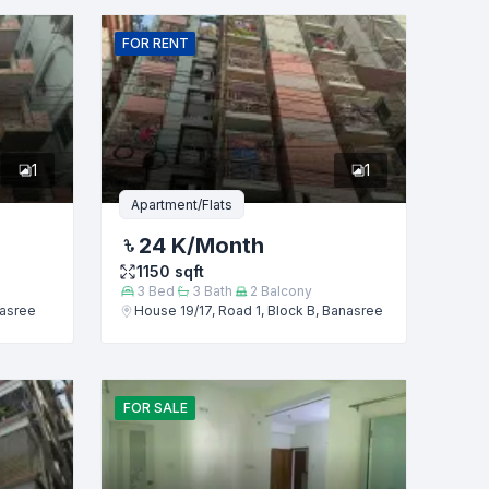
FOR
RENT
1
1
Apartment/Flats
24 K
/Month
1150
sqft
3
Bed
3
Bath
2
Balcony
nasree
House 19/17, Road 1, Block B, Banasree
FOR
SALE