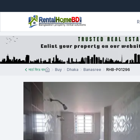
R
সার্চে ফিরে যান
Buy
Dhaka
Banasree
RHB-P01296