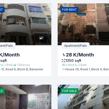
ইমেইল
NT
FOR
RENT
1
ent/Flats
Apartment/Flats
K
/Month
28 K
/Month
sqft
1250
sqft
3
Bath
1
Balcony
3
Bed
3
Bath
12, Road 6, Block B, Banasree
House 26, Road 1, Block A, Ba
জমা দিন
LE
FOR
SALE