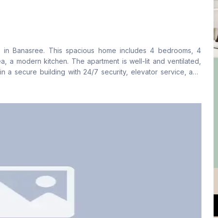
বসার রুম
Drawing Room
Yes
Yes
e in Banasree. This spacious home includes 4 bedrooms, 4
ফ্লোর টাইপ
রান্নাঘর
, a modern kitchen. The apartment is well-lit and ventilated,
Tiled
1
n a secure building with 24/7 security, elevator service, and
 home in a prime location, contact now for further details.