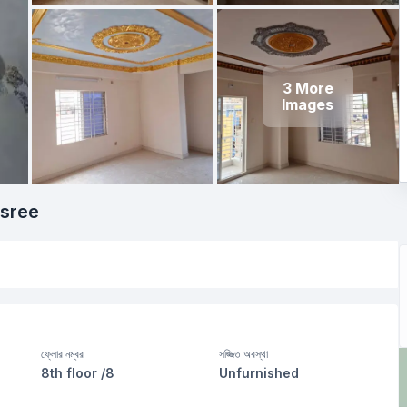
3
More
Images
asree
ফ্লোর নম্বর
সজ্জিত অবস্থা
8th floor /8
Unfurnished