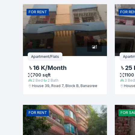
নাম
FOR
RENT
FOR
RE
ফোন নম্বর
1
বার্তা
Apartment/Flats
Apartm
16 K
/Month
25 
700
sqft
1100
2
Bed
2
Bath
3
Bed
House 39, Road 7, Block B, Banasree
House 
FOR
RENT
FOR
SA