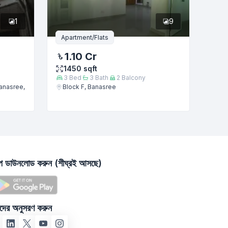
1
9
Apartment/Flats
1.10 Cr
1450
sqft
3
Bed
3
Bath
2
Balcony
Banasree,
Block F, Banasree
াপ ডাউনলোড করুন (শীঘ্রই আসছে)
দের অনুসরণ করুন