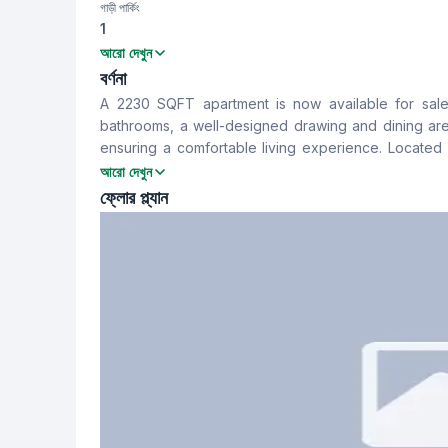
গাড়ী পার্কিং
1
বেডরুম
বাথরুম
আরো দেখুন
4
4
বর্ণনা
A 2230 SQFT apartment is now available for sal
খাবার রুম
বারান্দা
bathrooms, a well-designed drawing and dining area
Yes
4
ensuring a comfortable living experience. Located i
parking facilities. If you are looking for a permanent
আরো দেখুন
সার্ভেন্ট রুম
স্টাফ টয়লেট
ফ্লোর প্ল্যান
No
No