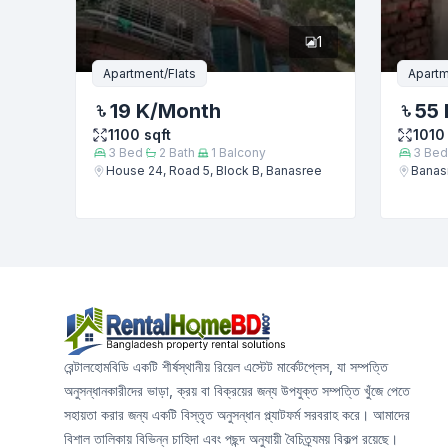
1
Apartment/Flats
Apartm
19 K
/Month
55 
1100
sqft
1010
3
Bed
2
Bath
1
Balcony
3
Bed
House 24, Road 5, Block B, Banasree
Banasr
রেন্টালহোমবিডি একটি শীর্ষস্থানীয় রিয়েল এস্টেট মার্কেটপ্লেস, যা সম্পত্তি
অনুসন্ধানকারীদের ভাড়া, ক্রয় বা বিক্রয়ের জন্য উপযুক্ত সম্পত্তি খুঁজে পেতে
সহায়তা করার জন্য একটি বিস্তৃত অনুসন্ধান প্ল্যাটফর্ম সরবরাহ করে। আমাদের
বিশাল তালিকায় বিভিন্ন চাহিদা এবং পছন্দ অনুযায়ী বৈচিত্র্যময় বিকল্প রয়েছে।