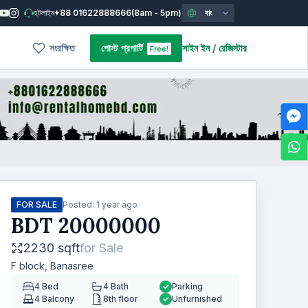
হটলাইন
+88 01622888666
(8am - 5pm)
বাং
সংরক্ষিত
পোস্ট প্রপার্টি
সাইন ইন
/
রেজিস্টার
Free!
FOR SALE
Posted:
1 year ago
BDT
20000000
2230 sqft
for
Sale
F block, Banasree
4
Bed
4
Bath
Parking
4
Balcony
8th floor
Unfurnished