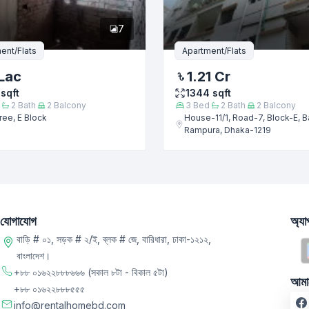
7
ent/Flats
Apartment/Flats
Lac
1.21 Cr
sqft
1344
sqft
2
Bath
2
Balcony
3
Bed
2
Bath
2
Balcony
ee, E Block
House-11/1, Road-7, Block-E, 
Rampura, Dhaka-1219
যোগাযোগ
অ্য
বাড়ি # ০১, সড়ক # ২/ই, ব্লক # জে, বারিধারা, ঢাকা-১২১২,
বাংলাদেশ।
+৮৮ ০১৬২২৮৮৮৬৬৬
(সকাল ৮টা - বিকাল ৫টা)
আমা
+৮৮ ০১৬২২৮৮৮৫৫৫
info@rentalhomebd.com