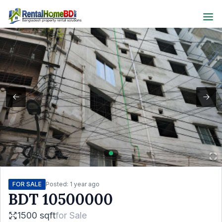
FOR SALE
Posted:
1 year ago
BDT
10500000
1500 sqft
for
Sale