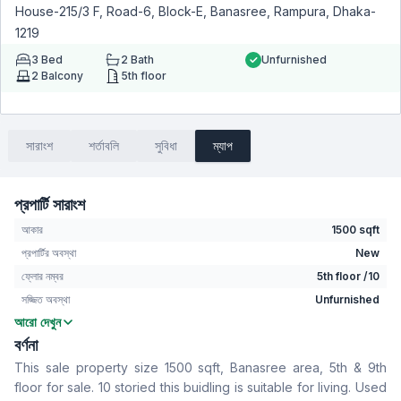
House-215/3 F, Road-6, Block-E, Banasree, Rampura, Dhaka-
1219
3
Bed
2
Bath
Unfurnished
2
Balcony
5th floor
সারাংশ
শর্তাবলি
সুবিধা
ম্যাপ
প্রপার্টি সারাংশ
আকার
1500 sqft
প্রপার্টির অবস্থা
New
ফ্লোর নম্বর
5th floor /10
সজ্জিত অবস্থা
Unfurnished
আরো দেখুন
বেডরুম
3
বর্ণনা
বাথরুম
2
This sale property size 1500 sqft, Banasree area, 5th & 9th
বসার রুম
No
floor for sale. 10 storied this buidling is suitable for living. Used
Drawing Room
Yes