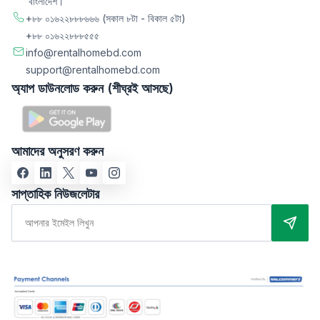
বাংলাদেশ।
+৮৮ ০১৬২২৮৮৮৬৬৬
(সকাল ৮টা - বিকাল ৫টা)
+৮৮ ০১৬২২৮৮৮৫৫৫
info@rentalhomebd.com
support@rentalhomebd.com
অ্যাপ ডাউনলোড করুন (শীঘ্রই আসছে)
আমাদের অনুসরণ করুন
সাপ্তাহিক নিউজলেটার