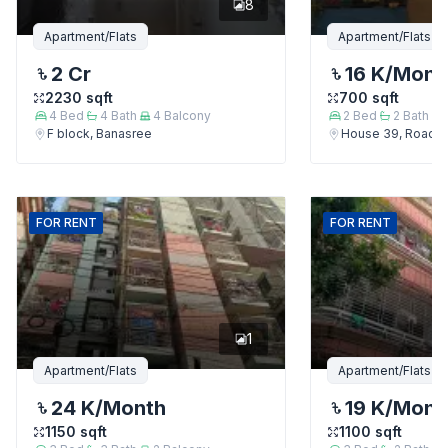
8
Apartment/Flats
Apartment/Flats
2 Cr
16 K
/Mont
2230
sqft
700
sqft
4
Bed
4
Bath
4
Balcony
2
Bed
2
Bath
F block, Banasree
House 39, Road 7,
FOR
RENT
FOR
RENT
1
Apartment/Flats
Apartment/Flats
24 K
/Month
19 K
/Mont
1150
sqft
1100
sqft