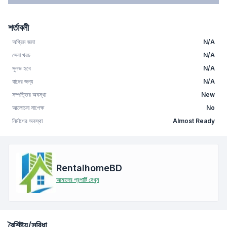
শর্তাবলী
অগ্রিম জমা
N/A
সেবা খরচ
N/A
সুলভ হবে
N/A
যাদের জন্য
N/A
সম্পত্তির অবস্থা
New
আলোচনা সাপেক্ষ
No
নির্মাণের অবস্থা
Almost Ready
RentalhomeBD
আমাদের প্রপার্টি দেখুন
বৈশিষ্ট্য/সুবিধা