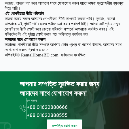
করেছে, তাহলে দয়া করে আমাদের সাথে যোগাযোগ করুন যাতে আমরা প্রয়োজনীয় ব্যবস্থা
নিতে পারি।
এই গোপনীয়তা নীতি পরিবর্তন
আমরা সময়ে সময়ে আমাদের গোপনীয়তা নীতি আপডেট করতে পারি। সুতরাং, আমরা
আপনাকে এই পৃষ্ঠাটি পর্যায়ক্রমে পর্যালোচনা করার পরামর্শ দিই। আমরা এই পৃষ্ঠায় নতুন
গোপনীয়তা নীতি পোস্ট করে কোনো পরিবর্তন সম্পর্কে আপনাকে অবহিত করব। এই
পরিবর্তনগুলি এই পৃষ্ঠায় পোস্ট করার পরে অবিলম্বে কার্যকর হয়৷
আমাদের সাথে যোগাযোগ করুন
আমাদের গোপনীয়তা নীতি সম্পর্কে আপনার কোন প্রশ্ন বা পরামর্শ থাকলে, আমাদের সাথে
যোগাযোগ করতে দ্বিধা করবেন না।
কপিরাইট©
RentalHomeBD.com,
সর্বস্বত্ব সংরক্ষিত।
আপনার সম্পত্তি সুরক্ষিত করার জন্য
আমাদের সাথে যোগাযোগ করুন!
কল করুন
+88 01622888666
+88 01622888555
সম্পত্তি যোগ করুন