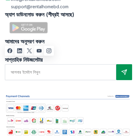
support@rentalhomebd.com
অ্যাপ ডাউনলোড করুন (শীঘ্রই আসছে)
আমাদের অনুসরণ করুন
সাপ্তাহিক নিউজলেটার