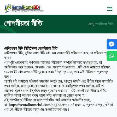
গোপনীয়তা নীতি
হোম
/
গোপনীয়তা নীতি
নেভিগেশন বিডি লিমিটেডের গোপনীয়তা নীতি
নেভিগেশন বিডি
,
রেন্টাল
হোম বিডি ডট
কম
ওয়েবসাইট পরিচালনা করে, যা পরিষেবা প্রদান
করে।
এই পৃষ্ঠা ওয়েবসাইট দর্শকদের আমাদের নীতিমালা সম্পর্কে জানাতে ব্যবহৃত হয়, যা
ব্যক্তিগত তথ্য সংগ্রহ, ব্যবহার, এবং প্রকাশ সংক্রান্ত। যদি কেউ আমাদের পরিষেবা,
ওয়েবসাইট নাম ওয়েবসাইট ব্যবহার করার সিদ্ধান্ত নেন, তবে এই নীতিমালা প্রযোজ্য
হবে।
আপনি যদি আমাদের পরিষেবা ব্যবহার করতে চান, তাহলে আপনি এই নীতির সাথে সম্পর্কিত
তথ্য সংগ্রহ এবং ব্যবহারে সম্মত হন। আমরা যে ব্যক্তিগত তথ্য সংগ্রহ করি তা
পরিষেবা প্রদান এবং উন্নতির জন্য ব্যবহার করা হয়। এই গোপনীয়তা নীতিতে বর্ণিত
ব্যতীত আমরা আপনার তথ্য কারো সাথে ব্যবহার বা শেয়ার করব না।
এই গোপনীয়তা নীতিতে ব্যবহৃত শর্তাবলীর অর্থ আমাদের শর্তাবলীর মতই,
যা
https://rentalhomebd.com/page/terms-of-use-
এ
প্রবেশযোগ্য
, যদি না
এই গোপনীয়তা নীতিতে অন্যথায় সংজ্ঞায়িত করা হয়।