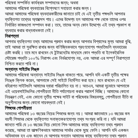
পরিষেবা সম্পর্কিত কার্যক্রম সম্পাদনের জন্য; অথবা
আমাদের পরিষেবা ব্যবহারের বিশ্লেষণে সহায়তা করার জন্য।
আমরা আমাদের পরিষেবা ব্যবহারকারীদের জানাতে চাই যে এই তৃতীয় পক্ষগুলি আপনার
ব্যক্তিগত তথ্যের অ্যাক্সেস পায়। এদের উদ্দেশ্য হল আমাদের পক্ষ থেকে তাদের ওপর
নির্ধারিত কাজগুলো সম্পাদন করা। তবে, তাদের অন্য কোন উদ্দেশ্যে এই তথ্য প্রকাশ বা
ব্যবহার করার বাধ্যবাধকতা নেই।
নিরাপত্তা
আপনার ব্যক্তিগত তথ্য আমাদের প্রদান করার জন্য আপনার বিশ্বাসের মূল্য আমরা বুঝি,
তাই আমরা তা সুরক্ষিত রাখার জন্য বাণিজ্যিকভাবে গ্রহণযোগ্য পদ্ধতিগুলি ব্যবহারের
চেষ্টা করছি। তবে মনে রাখবেন যে ইন্টারনেটের মাধ্যমে কোন পদ্ধতি বা ইলেকট্রনিক
স্টোরেজ পদ্ধতি ১০০% নিরাপদ এবং নির্ভরযোগ্য নয়, এবং আমরা এর সম্পূর্ণ নিরাপত্তা
নিশ্চিত করতে পারি না।
অন্যান্য সাইটের লিঙ্ক
আমাদের পরিষেবা অন্যান্য সাইটের লিঙ্ক থাকতে পারে. আপনি যদি একটি তৃতীয় পক্ষের
লিঙ্কে ক্লিক করেন, আপনাকে সেই সাইটে নির্দেশিত করা হবে। মনে রাখবেন যে এই
বহিরাগত সাইটগুলি আমাদের দ্বারা পরিচালিত হয় না। অতএব, আমরা দৃঢ়ভাবে আপনাকে
এই ওয়েবসাইটগুলির গোপনীয়তা নীতি পর্যালোচনা করার পরামর্শ দিচ্ছি। আমাদের কোনো
নিয়ন্ত্রণ নেই, এবং কোনো তৃতীয় পক্ষের সাইট বা পরিষেবার বিষয়বস্তু, গোপনীয়তা নীতি বা
অনুশীলনের জন্য কোনো দায়বদ্ধতা নেই।
শিশুদের গোপনীয়তা
আমাদের পরিষেবা ১৩ বছরের নিচের শিশুদের জন্য নয়। আমরা জ্ঞাতভাবে ১৩ বছরের কম
বয়সী শিশুদের থেকে ব্যক্তিগত সনাক্তকরণযোগ্য তথ্য সংগ্রহ করি না। যদি আমরা
জানতে পারি যে ১৩ বছরের নিচে কোনো শিশু আমাদের কাছে ব্যক্তিগত তথ্য প্রদান
করেছে, আমরা তা তাত্ক্ষণিকভাবে আমাদের সার্ভার থেকে মুছে ফেলি। আপনি যদি একজন
অভিভাবক হন এবং জানেন যে আপনার সন্তান আমাদের কাছে ব্যক্তিগত তথ্য প্রদান