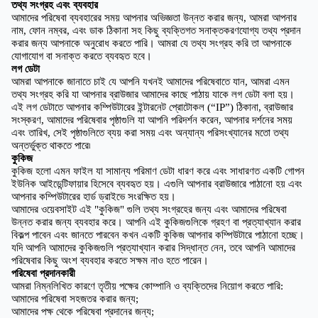
তথ্য সংগ্রহ এবং ব্যবহার
আমাদের পরিষেবা ব্যবহারের সময় আপনার অভিজ্ঞতা উন্নত করার জন্য, আমরা আপনার
নাম, ফোন নম্বর, এবং
ডাক
ঠিকানা সহ কিছু ব্যক্তিগত সনাক্তকরণযোগ্য তথ্য প্রদান
করার জন্য আপনাকে অনুরোধ করতে পারি। আমরা যে তথ্য সংগ্রহ করি তা আপনাকে
যোগাযোগ বা সনাক্ত করতে ব্যবহৃত হবে।
লগ ডেটা
আমরা আপনাকে জানাতে চাই যে আপনি যখনই আমাদের পরিষেবাতে যান, আমরা এমন
তথ্য সংগ্রহ করি যা আপনার ব্রাউজার আমাদের কাছে পাঠায় যাকে লগ ডেটা বলা হয়।
এই লগ ডেটাতে আপনার কম্পিউটারের ইন্টারনেট প্রোটোকল (“
IP”)
ঠিকানা, ব্রাউজার
সংস্করণ, আমাদের পরিষেবার পৃষ্ঠাগুলি যা আপনি পরিদর্শন করেন, আপনার দর্শনের সময়
এবং তারিখ, সেই পৃষ্ঠাগুলিতে ব্যয় করা সময় এবং অন্যান্য পরিসংখ্যানের মতো তথ্য
অন্তর্ভুক্ত থাকতে পারে৷
কুকিজ
কুকিজ
হলো এমন ফাইল যা সামান্য পরিমাণ ডেটা ধারণ করে এবং সাধারণত একটি গোপন
ইউনিক আইডেন্টিফায়ার হিসেবে ব্যবহৃত হয়। এগুলি আপনার ব্রাউজারে পাঠানো হয় এবং
আপনার কম্পিউটারের হার্ড ড্রাইভে সংরক্ষিত হয়।
আমাদের ওয়েবসাইট এই "কুকি
জ
" গুলি তথ্য সংগ্রহের জন্য এবং আমাদের পরিষেবা
উন্নত করার জন্য ব্যবহার করে। আপনি এই কুকি
জ
গুলিকে গ্রহণ বা প্রত্যাখ্যান করার
বিকল্প পাবেন এবং জানতে পারবেন কখন একটি কুকি
জ
আপনার কম্পিউটারে পাঠানো হচ্ছে।
যদি আপনি আমাদের কুকি
জ
গুলি প্রত্যাখ্যান করার সিদ্ধান্ত নেন, তবে আপনি আমাদের
পরিষেবার কিছু অংশ ব্যবহার করতে সক্ষম নাও হতে পারেন।
পরিষেবা প্রদানকারী
আমরা নিম্নলিখিত কারণে তৃতীয় পক্ষের কোম্পানি ও ব্যক্তিদের নিয়োগ করতে পারি:
আমাদের পরিষেবা সহজতর করার জন্য;
আমাদের পক্ষ থেকে পরিষেবা প্রদানের জন্য;