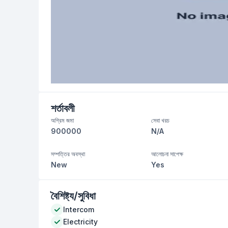
শর্তাবলী
অগ্রিম জমা
সেবা খরচ
900000
N/A
সম্পত্তির অবস্থা
আলোচনা সাপেক্ষ
New
Yes
বৈশিষ্ট্য/সুবিধা
Intercom
Electricity