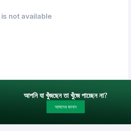
is not available
আপনি যা খুঁজছেন তা খুঁজে পাচ্ছেন না?
আমাদের জানান