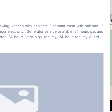
বসার রুম
Drawing Room
Yes
Yes
wing, kitchen with cabinets, 1 servant room with balcony , 1
ফ্লোর টাইপ
রান্নাঘর
 hour electricity , Generator service available, 24 hours gas and
Tiled
1
ter, 24 hours very high security, 24 hour security guard is
V cameras 24/7. Book now