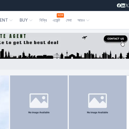
NEW
ENT
BUY
বিক্রি
এজেন্ট
সেবা
আরও