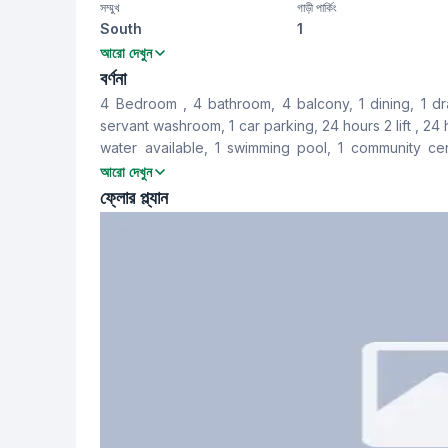
সম্মুখ
গাড়ী পার্কিং
South
1
বেডরুম
বাথরুম
আরো দেখুন
4
4
বর্ণনা
4 Bedroom , 4 bathroom, 4 balcony, 1 dining, 1 dra
খাবার রুম
বারান্দা
servant washroom, 1 car parking, 24 hours 2 lift , 24
Yes
4
water available, 1 swimming pool, 1 community cen
available, This building is being monitored by CCT
আরো দেখুন
সার্ভেন্ট রুম
স্টাফ টয়লেট
ফ্লোর প্ল্যান
Yes
Yes