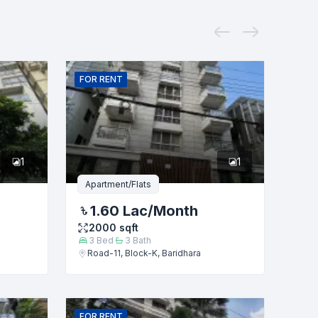
FOR
RENT
1
1
Apartment/Flats
1.60 Lac
/Month
2000
sqft
3
Bed
3
Bath
Road-11, Block-K, Baridhara
FOR
RENT