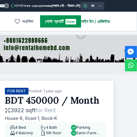
হটলাইন
+৮৮ ০১৬২২৮৮৮৬৬৬
(সকাল ৮টা - বিকাল ৫টা)
বাং
সংরক্ষিত
পোস্ট প্রপার্টি
সাইন ইন
/
রেজিস্টার
Free!
FOR RENT
Posted:
1 year ago
BDT
450000
/ Month
3922 sqft
for
Rent
House-8, Road-1, Block-K
4
Bed
4
Bath
Parking
4
Balcony
5th floor
Semi-Furnished