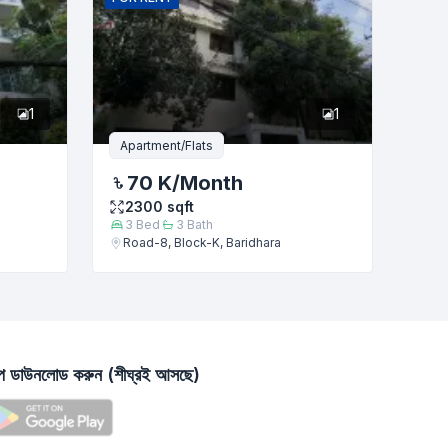
1
1
Apartment/Flats
70 K
/Month
2300
sqft
3
Bed
3
Bath
Road-8, Block-K, Baridhara
াপ ডাউনলোড করুন (শীঘ্রই আসছে)