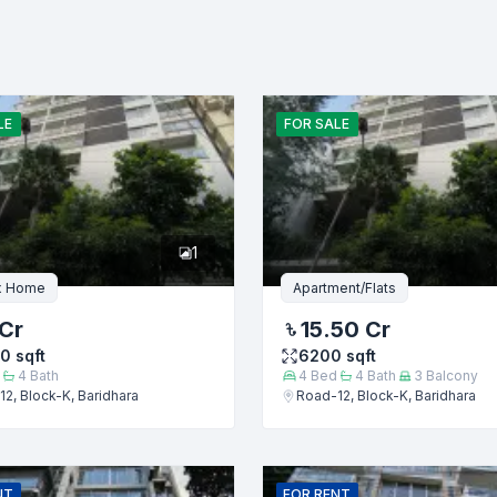
বাজেট (টাকায়)
বিক্রয়
ইমেইল
LE
FOR
SALE
1
x Home
Apartment/Flats
Cr
15.50 Cr
00
sqft
6200
sqft
4
Bath
4
Bed
4
Bath
3
Balcony
2, Block-K, Baridhara
Road-12, Block-K, Baridhara
জমা দিন
NT
FOR
RENT