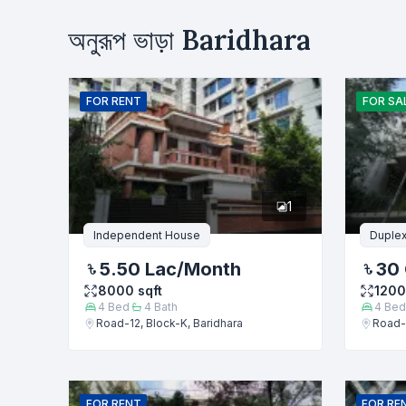
উদ্দেশ্য
অনুরূপ ভাড়া
Baridhara
ভাড়া
ক্রয়
নাম
FOR
RENT
FOR
SA
ফোন নম্বর
1
বার্তা
Independent House
Duple
5.50 Lac
/Month
30 
8000
sqft
120
4
Bed
4
Bath
4
Bed
Road-12, Block-K, Baridhara
Road-1
FOR
RENT
FOR
RE