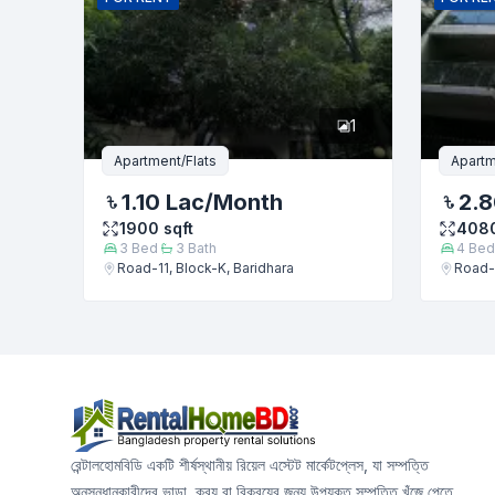
1
Apartment/Flats
Apartm
1.10 Lac
/Month
2.8
1900
sqft
408
3
Bed
3
Bath
4
Bed
Road-11, Block-K, Baridhara
Road-1
রেন্টালহোমবিডি একটি শীর্ষস্থানীয় রিয়েল এস্টেট মার্কেটপ্লেস, যা সম্পত্তি
অনুসন্ধানকারীদের ভাড়া, ক্রয় বা বিক্রয়ের জন্য উপযুক্ত সম্পত্তি খুঁজে পেতে