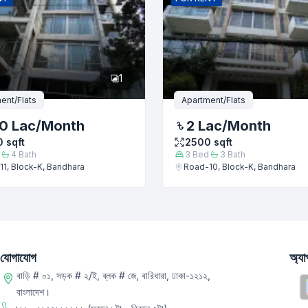
1
ent/Flats
Apartment/Flats
0 Lac
/Month
2 Lac
/Month
0
sqft
2500
sqft
4
Bath
3
Bed
3
Bath
1, Block-K, Baridhara
Road-10, Block-K, Baridhara
যোগাযোগ
অ্য
বাড়ি # ০১, সড়ক # ২/ই, ব্লক # জে, বারিধারা, ঢাকা-১২১২,
বাংলাদেশ।