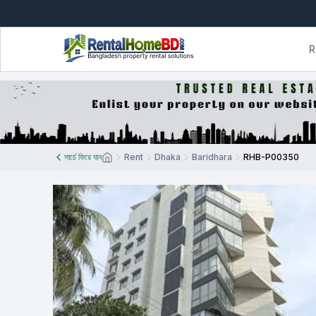
R
সার্চে ফিরে যান
Rent
Dhaka
Baridhara
RHB-P00350