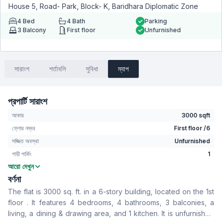
House 5, Road- Park, Block- K, Baridhara Diplomatic Zone
4
Bed
4
Bath
Parking
3
Balcony
First floor
Unfurnished
সারাংশ
শর্তাবলি
সুবিধা
ম্যাপ
প্রপার্টি সারাংশ
আকার
3000 sqft
ফ্লোর নম্বর
First floor /6
সজ্জিত অবস্থা
Unfurnished
গাড়ী পার্কিং
1
আরো দেখুন
বেডরুম
4
বর্ণনা
বাথরুম
4
The flat is 3000 sq. ft. in a 6-story building, located on the 1st
বসার রুম
Yes
floor . It features 4 bedrooms, 4 bathrooms, 3 balconies, a
Drawing Room
Yes
living, a dining & drawing area, and 1 kitchen. It is unfurnished
খাবার রুম
Yes