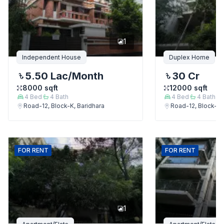
1
Independent House
Duplex Home
5.50 Lac
/Month
30 Cr
8000
sqft
12000
sqft
4
Bed
4
Bath
4
Bed
4
Bath
Road-12, Block-K, Baridhara
Road-12, Block-K,
FOR
RENT
FOR
RENT
1