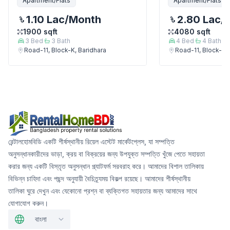
Apartment/Flats
Apartment/Flats
1.10 Lac
/Month
2.80 Lac
/
1900
sqft
4080
sqft
3
Bed
3
Bath
4
Bed
4
Bath
Road-11, Block-K, Baridhara
Road-11, Block-K, 
রেন্টালহোমবিডি একটি শীর্ষস্থানীয় রিয়েল এস্টেট মার্কেটপ্লেস, যা সম্পত্তি
অনুসন্ধানকারীদের ভাড়া, ক্রয় বা বিক্রয়ের জন্য উপযুক্ত সম্পত্তি খুঁজে পেতে সহায়তা
করার জন্য একটি বিস্তৃত অনুসন্ধান প্ল্যাটফর্ম সরবরাহ করে। আমাদের বিশাল তালিকায়
বিভিন্ন চাহিদা এবং পছন্দ অনুযায়ী বৈচিত্র্যময় বিকল্প রয়েছে। আমাদের শীর্ষস্থানীয়
তালিকা ঘুরে দেখুন এবং যেকোনো প্রশ্ন বা ব্যক্তিগত সহায়তার জন্য আমাদের সাথে
যোগাযোগ করুন।
বাংলা