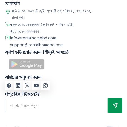
যোগাযোগ
বাড়ি # ০১, সড়ক # ২/ই, ব্লক # জে, বারিধারা, ঢাকা-১২১২,
বাংলাদেশ।
+৮৮ ০১৬২২৮৮৮৬৬৬
(সকাল ৮টা - বিকাল ৫টা)
+৮৮ ০১৬২২৮৮৮৫৫৫
info@rentalhomebd.com
support@rentalhomebd.com
অ্যাপ ডাউনলোড করুন (শীঘ্রই আসছে)
আমাদের অনুসরণ করুন
সাপ্তাহিক নিউজলেটার