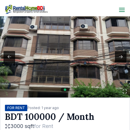
FOR RENT
Posted:
1 year ago
BDT
100000
/ Month
3000 sqft
for
Rent