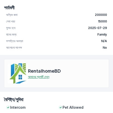
শর্তাবলী
অগ্রিম জমা
200000
সেবা খরচ
15000
সুলভ হবে
2025-07-29
যাদের জন্য
Family
সম্পত্তির অবস্থা
N/A
আলোচনা সাপেক্ষ
No
RentalhomeBD
আমাদের প্রপার্টি দেখুন
বৈশিষ্ট্য/সুবিধা
Intercom
Pet Allowed