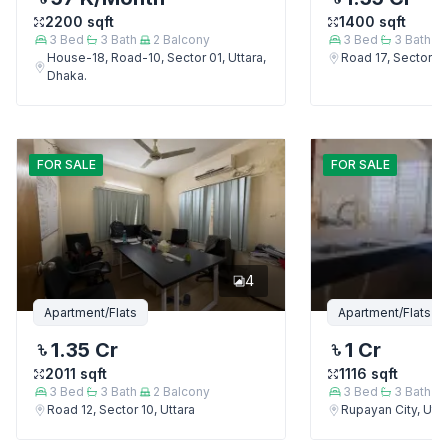
2200
sqft
1400
sqft
3
Bed
3
Bath
2
Balcony
3
Bed
3
Bath
House-18, Road-10, Sector 01, Uttara,
Road 17, Sector 4,
Dhaka.
FOR
SALE
FOR
SALE
4
Apartment/Flats
Apartment/Flats
1.35 Cr
1 Cr
2011
sqft
1116
sqft
3
Bed
3
Bath
2
Balcony
3
Bed
3
Bath
Road 12, Sector 10, Uttara
Rupayan City, Utta