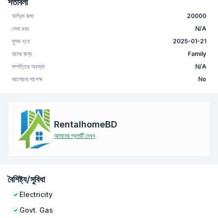
শর্তাবলী
অগ্রিম জমা
20000
সেবা খরচ
N/A
সুলভ হবে
2025-01-21
যাদের জন্য
Family
সম্পত্তির অবস্থা
N/A
আলোচনা সাপেক্ষ
No
RentalhomeBD
আমাদের প্রপার্টি দেখুন
বৈশিষ্ট্য/সুবিধা
Electricity
Govt. Gas