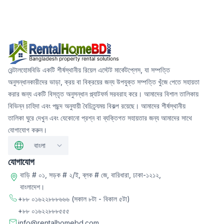
রেন্টালহোমবিডি একটি শীর্ষস্থানীয় রিয়েল এস্টেট মার্কেটপ্লেস, যা সম্পত্তি
অনুসন্ধানকারীদের ভাড়া, ক্রয় বা বিক্রয়ের জন্য উপযুক্ত সম্পত্তি খুঁজে পেতে সহায়তা
করার জন্য একটি বিস্তৃত অনুসন্ধান প্ল্যাটফর্ম সরবরাহ করে। আমাদের বিশাল তালিকায়
বিভিন্ন চাহিদা এবং পছন্দ অনুযায়ী বৈচিত্র্যময় বিকল্প রয়েছে। আমাদের শীর্ষস্থানীয়
তালিকা ঘুরে দেখুন এবং যেকোনো প্রশ্ন বা ব্যক্তিগত সহায়তার জন্য আমাদের সাথে
যোগাযোগ করুন।
বাংলা
যোগাযোগ
বাড়ি # ০১, সড়ক # ২/ই, ব্লক # জে, বারিধারা, ঢাকা-১২১২,
বাংলাদেশ।
+৮৮ ০১৬২২৮৮৮৬৬৬
(সকাল ৮টা - বিকাল ৫টা)
+৮৮ ০১৬২২৮৮৮৫৫৫
info@rentalhomebd.com