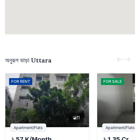
অনুরূপ ভাড়া
Uttara
FOR
RENT
FOR
SALE
11
Apartment/Flats
Apartment/Flats
57 K
/Month
1.35 Cr