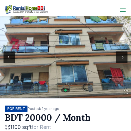
FOR RENT
Posted:
1 year ago
BDT
20000
/ Month
1100 sqft
for
Rent