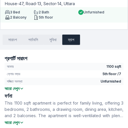
House-47, Road-13, Sector-14, Uttara
3
Bed
2
Bath
Unfurnished
2
Balcony
5th floor
সারাংশ
শর্তাবলি
সুবিধা
ম্যাপ
প্রপার্টি সারাংশ
আকার
1100 sqft
ফ্লোর নম্বর
5th floor /7
সজ্জিত অবস্থা
Unfurnished
আরো দেখুন
বেডরুম
3
বর্ণনা
বাথরুম
2
This 1100 sqft apartment is perfect for family living, offering 3
বসার রুম
No
bedrooms, 2 bathrooms, a drawing room, dining area, kitchen,
Drawing Room
Yes
and 2 balconies. The apartment is well-ventilated with plenty
খাবার রুম
Yes
of natural light. Located on the 5th floor, the monthly rent is
আরো দেখুন
বারান্দা
2