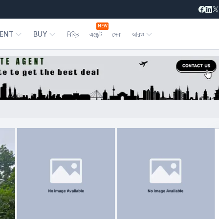
NEW
ENT
BUY
বিক্রি
এজেন্ট
সেবা
আরও