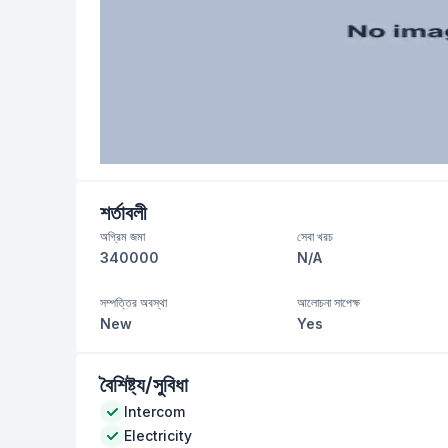
শর্তাবলী
অগ্রিম জমা
সেবা খরচ
340000
N/A
সম্পত্তির অবস্থা
আলোচনা সাপেক্ষ
New
Yes
বৈশিষ্ট্য/সুবিধা
Intercom
Electricity