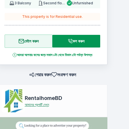
3
Balcony
Second floor
Unfurnished
This property is for
Residential
use.
মেইল করুন
কল করুন
আমরা আপনার কলের জন্য সকাল ৮টা থেকে বিকাল ৫টা পর্যন্ত উপলব্ধ
শেয়ার করুন
সংরক্ষণ করুন
RentalhomeBD
আমাদের প্রপার্টি দেখুন