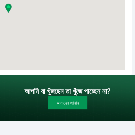
আপনি যা খুঁজছেন তা খুঁজে পাচ্ছেন না?
আমাদের জানান
বাজেট (টাকায়)