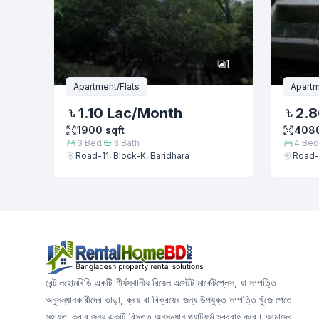
1
Apartment/Flats
Apartm
1.10 Lac
/Month
2.8
1900
sqft
408
3
Bed
3
Bath
4
Bed
Road-11, Block-K, Baridhara
Road-1
রেন্টালহোমবিডি একটি শীর্ষস্থানীয় রিয়েল এস্টেট মার্কেটপ্লেস, যা সম্পত্তি
অনুসন্ধানকারীদের ভাড়া, ক্রয় বা বিক্রয়ের জন্য উপযুক্ত সম্পত্তি খুঁজে পেতে
সহায়তা করার জন্য একটি বিস্তৃত অনুসন্ধান প্ল্যাটফর্ম সরবরাহ করে। আমাদের