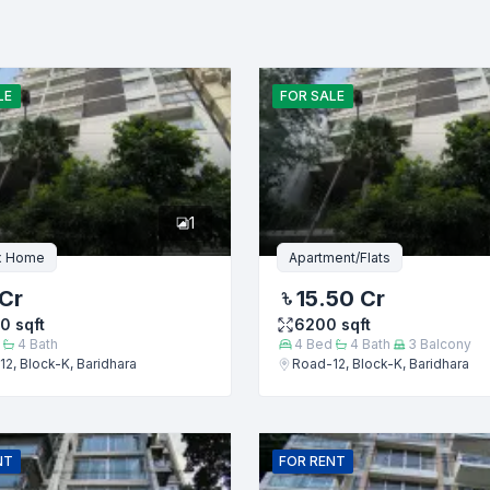
বিক্রয়
ইমেইল
LE
FOR
SALE
1
x Home
Apartment/Flats
Cr
15.50 Cr
00
sqft
6200
sqft
4
Bath
4
Bed
4
Bath
3
Balcony
2, Block-K, Baridhara
Road-12, Block-K, Baridhara
জমা দিন
NT
FOR
RENT