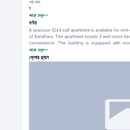
গাড়ী পার্কিং
1
বেডরুম
বাথরুম
আরো দেখুন
3
3
বর্ণনা
A spacious 3244 sqft apartment is available for rent 
খাবার রুম
বারান্দা
of Baridhara. This apartment boasts 3 well-sized b
Yes
3
convenience. The building is equipped with mod
experience. The monthly rent is 170,000 BDT, which 
আরো দেখুন
সার্ভেন্ট রুম
স্টাফ টয়লেট
ফ্লোর প্ল্যান
Yes
Yes