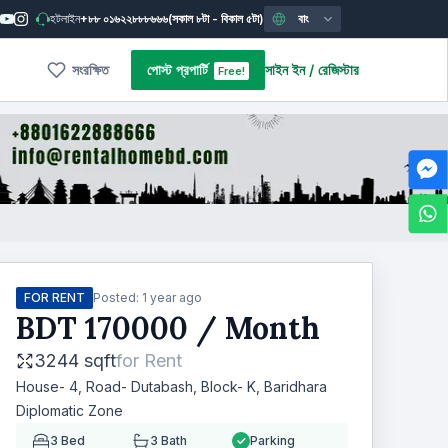
হটলাইন
+৮৮ ০১৬২২৮৮৮৬৬৬
(সকাল ৮টা - বিকাল ৫টা)
বাং
সংরক্ষিত
পোস্ট প্রপার্টি
সাইন ইন
/
রেজিস্টার
Free!
FOR RENT
Posted:
1 year ago
BDT
170000
/ Month
3244 sqft
for
Rent
House- 4, Road- Dutabash, Block- K, Baridhara
Diplomatic Zone
3
Bed
3
Bath
Parking