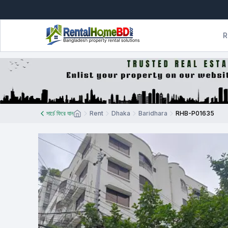
R
সার্চে ফিরে যান
Rent
Dhaka
Baridhara
RHB-P01635