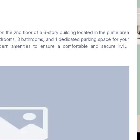
বসার রুম
Drawing Room
Yes
Yes
on the 2nd floor of a 6-story building located in the prime area
ফ্লোর টাইপ
রান্নাঘর
edrooms, 3 bathrooms, and 1 dedicated parking space for your
Tiled
1
ern amenities to ensure a comfortable and secure living
includes the service charge.