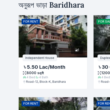
অনুরূপ ভাড়া
Baridhara
ভাড়া
ক্রয়
নাম
FOR
RENT
FOR
SA
ফোন নম্বর
1
বার্তা
Independent House
Duple
5.50 Lac
/Month
30 
8000
sqft
120
4
Bed
4
Bath
4
Bed
Road-12, Block-K, Baridhara
Road-1
FOR
RENT
FOR
RE