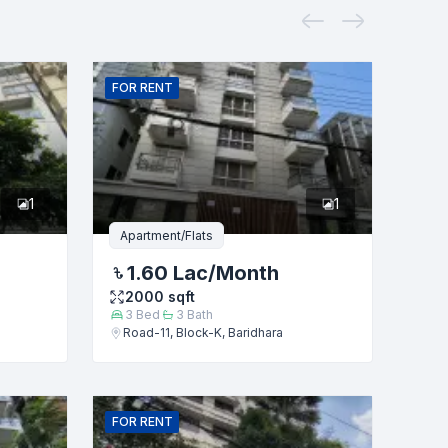
FOR
RENT
1
1
Apartment/Flats
1.60 Lac
/Month
2000
sqft
3
Bed
3
Bath
Road-11, Block-K, Baridhara
FOR
RENT