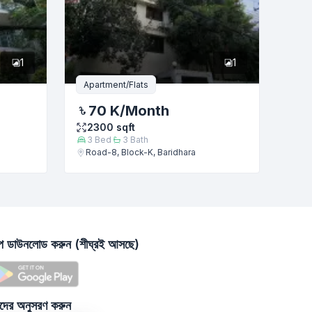
1
1
Apartment/Flats
70 K
/Month
2300
sqft
3
Bed
3
Bath
Road-8, Block-K, Baridhara
াপ ডাউনলোড করুন (শীঘ্রই আসছে)
দের অনুসরণ করুন