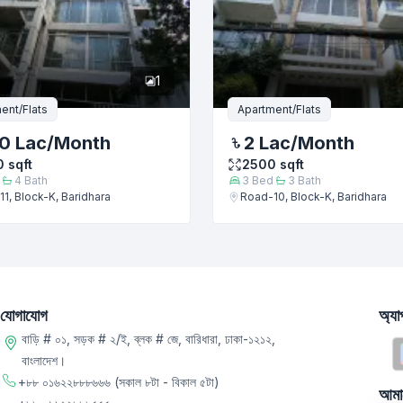
1
ent/Flats
Apartment/Flats
0 Lac
/Month
2 Lac
/Month
0
sqft
2500
sqft
4
Bath
3
Bed
3
Bath
1, Block-K, Baridhara
Road-10, Block-K, Baridhara
যোগাযোগ
অ্য
বাড়ি # ০১, সড়ক # ২/ই, ব্লক # জে, বারিধারা, ঢাকা-১২১২,
বাংলাদেশ।
+৮৮ ০১৬২২৮৮৮৬৬৬
(সকাল ৮টা - বিকাল ৫টা)
আমা