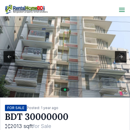
FOR SALE
Posted:
1 year ago
BDT
30000000
2013 sqft
for
Sale