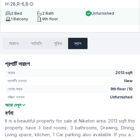
H-28,R-6,B-D
2
Bed
2
Bath
Unfurnished
1
Balcony
9th floor
সারাংশ
শর্তাবলি
সুবিধা
ম্যাপ
প্রপার্টি সারাংশ
আকার
2013 sqft
প্রপার্টির অবস্থা
New
ফ্লোর নম্বর
9th floor /10
সজ্জিত অবস্থা
Unfurnished
আরো দেখুন
বেডরুম
2
বর্ণনা
বাথরুম
2
It is a beautiful property for sale at Niketon area. 2013 sqft this
বসার রুম
No
property have 3 bed rooms, 3 bathrooms, Drawing, Dining,
Drawing Room
Yes
Living space, kitchen, 1 Car parking also available. If you are
খাবার রুম
Yes