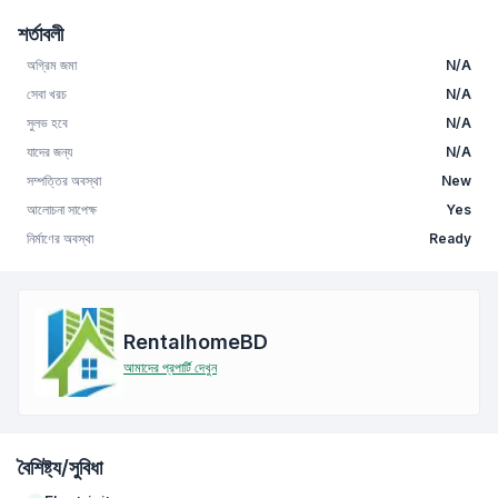
শর্তাবলী
অগ্রিম জমা
N/A
সেবা খরচ
N/A
সুলভ হবে
N/A
যাদের জন্য
N/A
সম্পত্তির অবস্থা
New
আলোচনা সাপেক্ষ
Yes
নির্মাণের অবস্থা
Ready
RentalhomeBD
আমাদের প্রপার্টি দেখুন
বৈশিষ্ট্য/সুবিধা