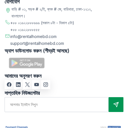
যোগাযোগ
বাড়ি # ০১, সড়ক # ২/ই, ব্লক # জে, বারিধারা, ঢাকা-১২১২,
বাংলাদেশ।
+৮৮ ০১৬২২৮৮৮৬৬৬
(সকাল ৮টা - বিকাল ৫টা)
+৮৮ ০১৬২২৮৮৮৫৫৫
info@rentalhomebd.com
support@rentalhomebd.com
অ্যাপ ডাউনলোড করুন (শীঘ্রই আসছে)
আমাদের অনুসরণ করুন
সাপ্তাহিক নিউজলেটার