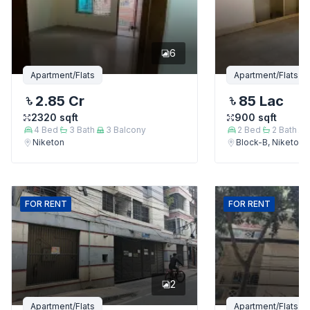
6
Apartment/Flats
Apartment/Flats
2.85 Cr
85 Lac
2320
sqft
900
sqft
4
Bed
3
Bath
3
Balcony
2
Bed
2
Bath
Niketon
Block-B, Niketon
FOR
RENT
FOR
RENT
2
Apartment/Flats
Apartment/Flats