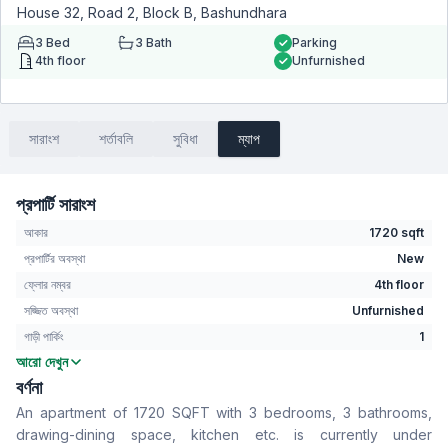
House 32, Road 2, Block B, Bashundhara
3
Bed
3
Bath
Parking
4th floor
Unfurnished
সারাংশ
শর্তাবলি
সুবিধা
ম্যাপ
প্রপার্টি সারাংশ
আকার
1720 sqft
প্রপার্টির অবস্থা
New
ফ্লোর নম্বর
4th floor
সজ্জিত অবস্থা
Unfurnished
গাড়ী পার্কিং
1
আরো দেখুন
বেডরুম
3
বর্ণনা
বাথরুম
3
An apartment of 1720 SQFT with 3 bedrooms, 3 bathrooms,
বসার রুম
No
drawing-dining space, kitchen etc. is currently under
Drawing Room
Yes