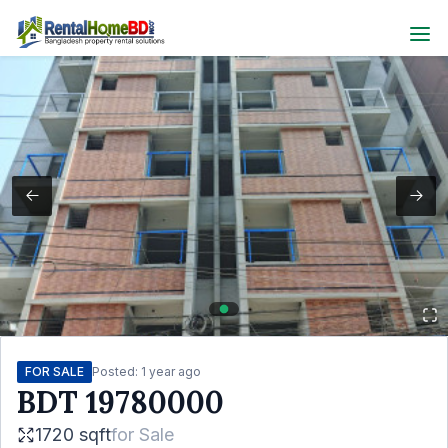
FOR SALE
Posted:
1 year ago
BDT
19780000
1720 sqft
for
Sale