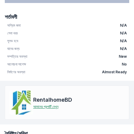
শর্তাবলী
অগ্রিম জমা
N/A
সেবা খরচ
N/A
সুলভ হবে
N/A
যাদের জন্য
N/A
সম্পত্তির অবস্থা
New
আলোচনা সাপেক্ষ
No
নির্মাণের অবস্থা
Almost Ready
RentalhomeBD
আমাদের প্রপার্টি দেখুন
বৈশিষ্ট্য/সুবিধা