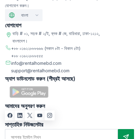
যোগাযোগ করুন।
বাংলা
যোগাযোগ
বাড়ি # ০১, সড়ক # ২/ই, ব্লক # জে, বারিধারা, ঢাকা-১২১২,
বাংলাদেশ।
+৮৮ ০১৬২২৮৮৮৬৬৬
(সকাল ৮টা - বিকাল ৫টা)
+৮৮ ০১৬২২৮৮৮৫৫৫
info@rentalhomebd.com
support@rentalhomebd.com
অ্যাপ ডাউনলোড করুন (শীঘ্রই আসছে)
আমাদের অনুসরণ করুন
সাপ্তাহিক নিউজলেটার