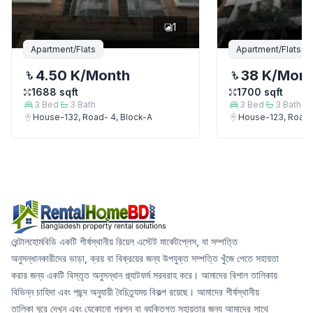
1
Apartment/Flats
Apartment/Flats
4.50 K
/Month
38 K
/Mon
1688
sqft
1700
sqft
3
Bed
3
Bath
3
Bed
3
Bath
House-132, Road- 4, Block-A
House-123, Road-
রেন্টালহোমবিডি একটি শীর্ষস্থানীয় রিয়েল এস্টেট মার্কেটপ্লেস, যা সম্পত্তি
অনুসন্ধানকারীদের ভাড়া, ক্রয় বা বিক্রয়ের জন্য উপযুক্ত সম্পত্তি খুঁজে পেতে সহায়তা
করার জন্য একটি বিস্তৃত অনুসন্ধান প্ল্যাটফর্ম সরবরাহ করে। আমাদের বিশাল তালিকায়
বিভিন্ন চাহিদা এবং পছন্দ অনুযায়ী বৈচিত্র্যময় বিকল্প রয়েছে। আমাদের শীর্ষস্থানীয়
তালিকা ঘুরে দেখুন এবং যেকোনো প্রশ্ন বা ব্যক্তিগত সহায়তার জন্য আমাদের সাথে