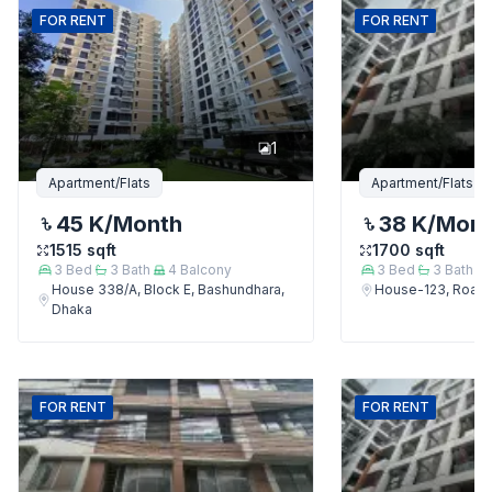
FOR
RENT
FOR
RENT
1
Apartment/Flats
Apartment/Flats
45 K
/Month
38 K
/Mon
1515
sqft
1700
sqft
3
Bed
3
Bath
4
Balcony
3
Bed
3
Bath
House 338/A, Block E, Bashundhara,
House-123, Road-
Dhaka
FOR
RENT
FOR
RENT