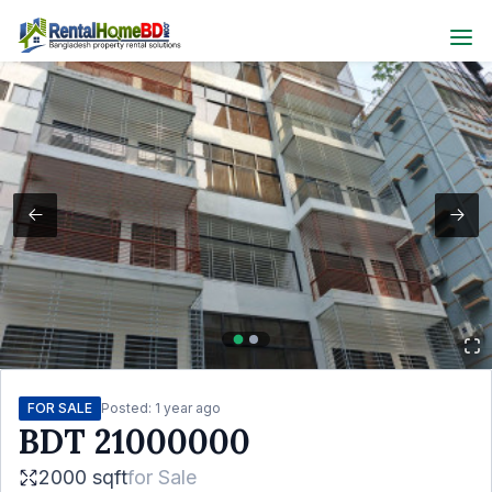
FOR SALE
Posted:
1 year ago
BDT
21000000
2000 sqft
for
Sale