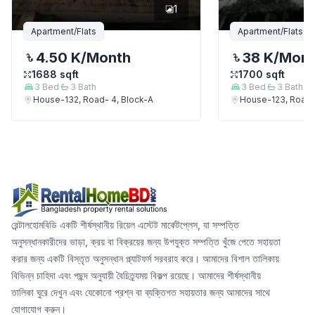
1
Apartment/Flats
Apartment/Flats
4.50 K
/Month
38 K
/Mon
1688
sqft
1700
sqft
3
Bed
3
Bath
3
Bed
3
Bath
House-132, Road- 4, Block-A
House-123, Road-
রেন্টালহোমবিডি একটি শীর্ষস্থানীয় রিয়েল এস্টেট মার্কেটপ্লেস, যা সম্পত্তি
অনুসন্ধানকারীদের ভাড়া, ক্রয় বা বিক্রয়ের জন্য উপযুক্ত সম্পত্তি খুঁজে পেতে সহায়তা
করার জন্য একটি বিস্তৃত অনুসন্ধান প্ল্যাটফর্ম সরবরাহ করে। আমাদের বিশাল তালিকায়
বিভিন্ন চাহিদা এবং পছন্দ অনুযায়ী বৈচিত্র্যময় বিকল্প রয়েছে। আমাদের শীর্ষস্থানীয়
তালিকা ঘুরে দেখুন এবং যেকোনো প্রশ্ন বা ব্যক্তিগত সহায়তার জন্য আমাদের সাথে
যোগাযোগ করুন।