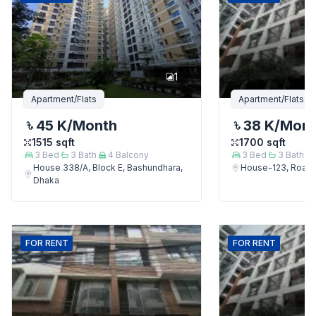
1
Apartment/Flats
Apartment/Flats
45 K
/Month
38 K
/Mon
1515
sqft
1700
sqft
3
Bed
3
Bath
4
Balcony
3
Bed
3
Bath
House 338/A, Block E, Bashundhara,
House-123, Road-
Dhaka
FOR
RENT
FOR
RENT