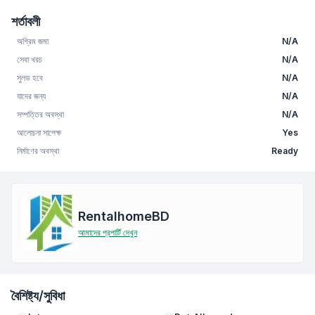
শর্তাবলী
অগ্রিম জমা
N/A
সেবা খরচ
N/A
সুলভ হবে
N/A
যাদের জন্য
N/A
সম্পত্তির অবস্থা
N/A
আলোচনা সাপেক্ষ
Yes
নির্মাণের অবস্থা
Ready
RentalhomeBD
আমাদের প্রপার্টি দেখুন
বৈশিষ্ট্য/সুবিধা