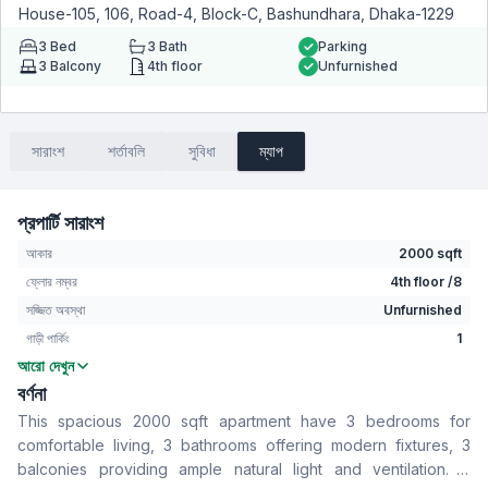
House-105, 106, Road-4, Block-C, Bashundhara, Dhaka-1229
3
Bed
3
Bath
Parking
3
Balcony
4th floor
Unfurnished
সারাংশ
শর্তাবলি
সুবিধা
ম্যাপ
প্রপার্টি সারাংশ
আকার
2000 sqft
ফ্লোর নম্বর
4th floor /8
সজ্জিত অবস্থা
Unfurnished
গাড়ী পার্কিং
1
আরো দেখুন
বেডরুম
3
বর্ণনা
বাথরুম
3
This spacious 2000 sqft apartment have 3 bedrooms for
বসার রুম
No
comfortable living, 3 bathrooms offering modern fixtures, 3
Drawing Room
Yes
balconies providing ample natural light and ventilation. A
খাবার রুম
Yes