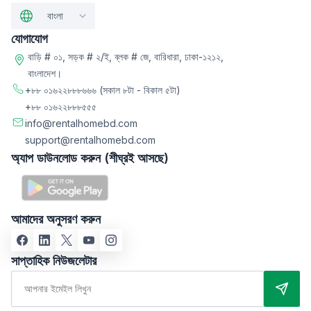
বাংলা
যোগাযোগ
বাড়ি # ০১, সড়ক # ২/ই, ব্লক # জে, বারিধারা, ঢাকা-১২১২,
বাংলাদেশ।
+৮৮ ০১৬২২৮৮৮৬৬৬
(সকাল ৮টা - বিকাল ৫টা)
+৮৮ ০১৬২২৮৮৮৫৫৫
info@rentalhomebd.com
support@rentalhomebd.com
অ্যাপ ডাউনলোড করুন (শীঘ্রই আসছে)
আমাদের অনুসরণ করুন
সাপ্তাহিক নিউজলেটার