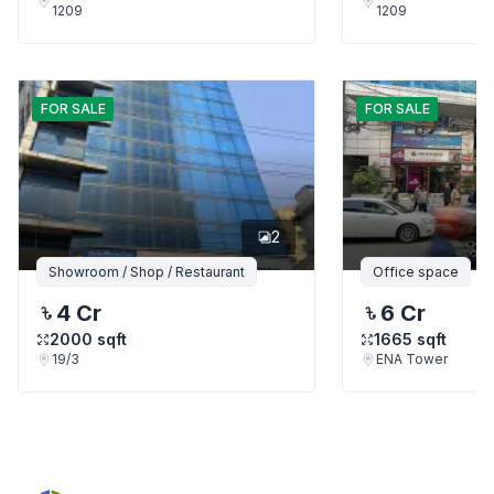
1209
1209
FOR
SALE
FOR
SALE
2
Showroom / Shop / Restaurant
Office space
4 Cr
6 Cr
2000
sqft
1665
sqft
19/3
ENA Tower