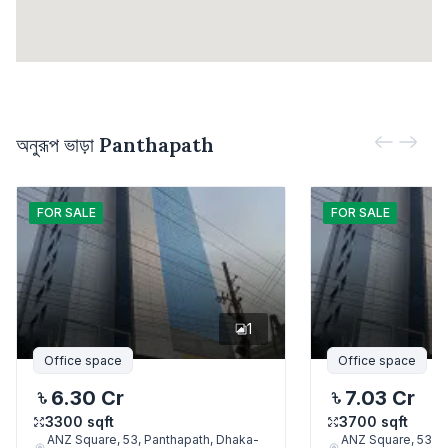
অনুরূপ ভাড়া
Panthapath
FOR
SALE
FOR
SALE
1
Office space
Office space
6.30 Cr
7.03 Cr
3300
sqft
3700
sqft
ANZ Square, 53, Panthapath, Dhaka-
ANZ Square, 53, P