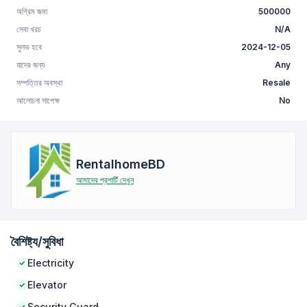
অগ্রিম জমা
500000
সেবা খরচ
N/A
সুলভ হবে
2024-12-05
যাদের জন্য
Any
সম্পত্তির অবস্থা
Resale
আলোচনা সাপেক্ষ
No
RentalhomeBD
আমাদের প্রপার্টি দেখুন
বৈশিষ্ট্য/সুবিধা
Electricity
Elevator
Security Guard