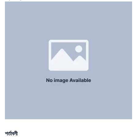
সার্ভেন্ট রুম
No
স্টাফ টয়লেট
No
শর্তাবলী