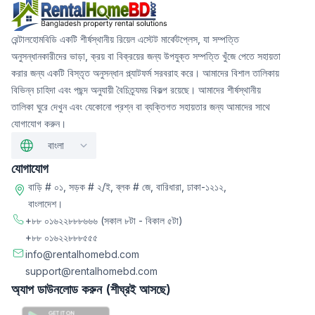
রেন্টালহোমবিডি একটি শীর্ষস্থানীয় রিয়েল এস্টেট মার্কেটপ্লেস, যা সম্পত্তি
অনুসন্ধানকারীদের ভাড়া, ক্রয় বা বিক্রয়ের জন্য উপযুক্ত সম্পত্তি খুঁজে পেতে সহায়তা
করার জন্য একটি বিস্তৃত অনুসন্ধান প্ল্যাটফর্ম সরবরাহ করে। আমাদের বিশাল তালিকায়
বিভিন্ন চাহিদা এবং পছন্দ অনুযায়ী বৈচিত্র্যময় বিকল্প রয়েছে। আমাদের শীর্ষস্থানীয়
তালিকা ঘুরে দেখুন এবং যেকোনো প্রশ্ন বা ব্যক্তিগত সহায়তার জন্য আমাদের সাথে
যোগাযোগ করুন।
বাংলা
যোগাযোগ
বাড়ি # ০১, সড়ক # ২/ই, ব্লক # জে, বারিধারা, ঢাকা-১২১২,
বাংলাদেশ।
+৮৮ ০১৬২২৮৮৮৬৬৬
(সকাল ৮টা - বিকাল ৫টা)
+৮৮ ০১৬২২৮৮৮৫৫৫
info@rentalhomebd.com
support@rentalhomebd.com
অ্যাপ ডাউনলোড করুন (শীঘ্রই আসছে)