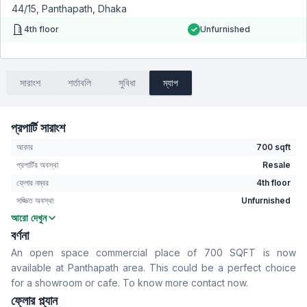
44/15, Panthapath, Dhaka
4th floor
Unfurnished
সারাংশ
শর্তাবলি
সুবিধা
ম্যাপ
প্রপার্টি সারাংশ
আকার
700 sqft
প্রপার্টির অবস্থা
Resale
ফ্লোর নম্বর
4th floor
সজ্জিত অবস্থা
Unfurnished
আরো দেখুন
বাথরুম
1
বর্ণনা
বসার রুম
No
An open space commercial place of 700 SQFT is now
Drawing Room
No
available at Panthapath area. This could be a perfect choice
খাবার রুম
No
for a showroom or cafe. To know more contact now.
ফ্লোর টাইপ
Tiled
ফ্লোর প্ল্যান