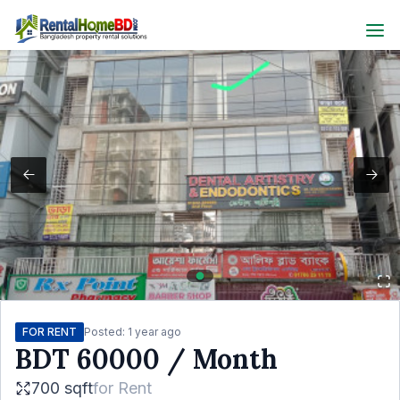
FOR RENT
Posted:
1 year ago
BDT
60000
/ Month
700 sqft
for
Rent