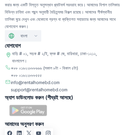
করার জন্য একটি বিস্তৃত অনুসন্ধান প্ল্যাটফর্ম সরবরাহ করে। আমাদের বিশাল তালিকায়
বিভিন্ন চাহিদা এবং পছন্দ অনুযায়ী বৈচিত্র্যময় বিকল্প রয়েছে। আমাদের শীর্ষস্থানীয়
তালিকা ঘুরে দেখুন এবং যেকোনো প্রশ্ন বা ব্যক্তিগত সহায়তার জন্য আমাদের সাথে
যোগাযোগ করুন।
বাংলা
যোগাযোগ
বাড়ি # ০১, সড়ক # ২/ই, ব্লক # জে, বারিধারা, ঢাকা-১২১২,
বাংলাদেশ।
+৮৮ ০১৬২২৮৮৮৬৬৬
(সকাল ৮টা - বিকাল ৫টা)
+৮৮ ০১৬২২৮৮৮৫৫৫
info@rentalhomebd.com
support@rentalhomebd.com
অ্যাপ ডাউনলোড করুন (শীঘ্রই আসছে)
আমাদের অনুসরণ করুন