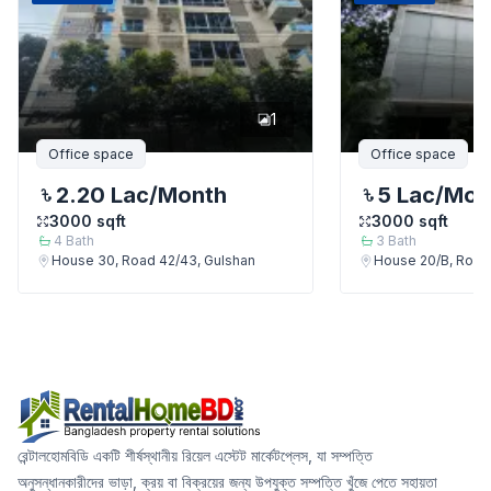
1
Office space
Office space
2.20 Lac
/Month
5 Lac
/Mon
3000
sqft
3000
sqft
4
Bath
3
Bath
House 30, Road 42/43, Gulshan
House 20/B, Road
রেন্টালহোমবিডি একটি শীর্ষস্থানীয় রিয়েল এস্টেট মার্কেটপ্লেস, যা সম্পত্তি
অনুসন্ধানকারীদের ভাড়া, ক্রয় বা বিক্রয়ের জন্য উপযুক্ত সম্পত্তি খুঁজে পেতে সহায়তা