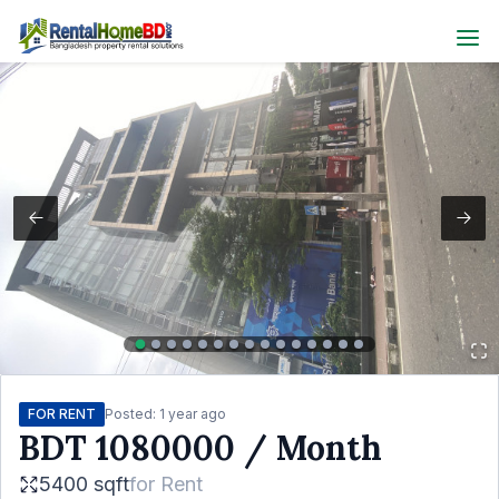
FOR RENT
Posted:
1 year ago
BDT
1080000
/ Month
5400 sqft
for
Rent