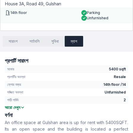
House 3A, Road 49, Gulshan
14th floor
Parking
Unfurnished
সারাংশ
শর্তাবলি
সুবিধা
ম্যাপ
প্রপার্টি সারাংশ
আকার
5400 sqft
প্রপার্টির অবস্থা
Resale
ফ্লোর নম্বর
14th floor /14
সজ্জিত অবস্থা
Unfurnished
গাড়ী পার্কিং
2
আরো দেখুন
বাথরুম
2
বর্ণনা
বসার রুম
No
An office space at Gulshan area is up for rent with 5400SQFT.
Drawing Room
No
Its an open space and the building is located a perfect
খাবার রুম
No