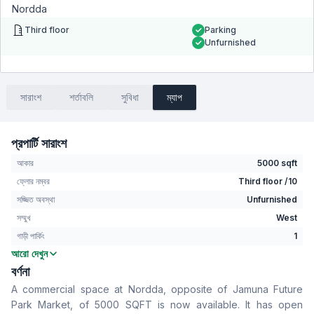
Nordda
Third floor
Parking
Unfurnished
সারাংশ
শর্তাবলি
সুবিধা
ম্যাপ
প্রপার্টি সারাংশ
আকার
5000 sqft
ফ্লোর নম্বর
Third floor /10
সজ্জিত অবস্থা
Unfurnished
সম্মুখ
West
গাড়ী পার্কিং
1
আরো দেখুন
বসার রুম
No
বর্ণনা
Drawing Room
No
A commercial space at Nordda, opposite of Jamuna Future
খাবার রুম
No
Park Market, of 5000 SQFT is now available. It has open
ফ্লোর টাইপ
Tiled