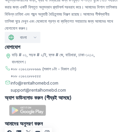
করার জন্য একটি বিস্তৃত অনুসন্ধান প্ল্যাটফর্ম সরবরাহ করে। আমাদের বিশাল তালিকায়
বিভিন্ন চাহিদা এবং পছন্দ অনুযায়ী বৈচিত্র্যময় বিকল্প রয়েছে। আমাদের শীর্ষস্থানীয়
তালিকা ঘুরে দেখুন এবং যেকোনো প্রশ্ন বা ব্যক্তিগত সহায়তার জন্য আমাদের সাথে
যোগাযোগ করুন।
বাংলা
যোগাযোগ
বাড়ি # ০১, সড়ক # ২/ই, ব্লক # জে, বারিধারা, ঢাকা-১২১২,
বাংলাদেশ।
+৮৮ ০১৬২২৮৮৮৬৬৬
(সকাল ৮টা - বিকাল ৫টা)
+৮৮ ০১৬২২৮৮৮৫৫৫
info@rentalhomebd.com
support@rentalhomebd.com
অ্যাপ ডাউনলোড করুন (শীঘ্রই আসছে)
আমাদের অনুসরণ করুন