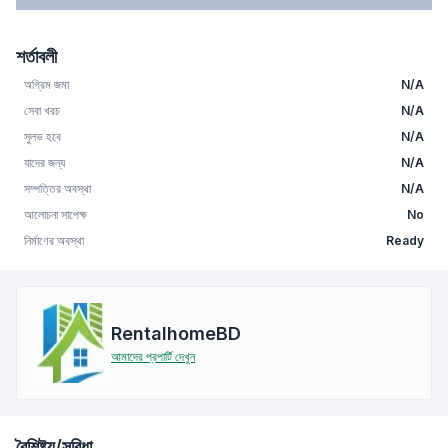
শর্তাবলী
অগ্রিম জমা
N/A
সেবা খরচ
N/A
সুলভ হবে
N/A
যাদের জন্য
N/A
সম্পত্তির অবস্থা
N/A
আলোচনা সাপেক্ষ
No
নির্মাণের অবস্থা
Ready
RentalhomeBD
আমাদের প্রপার্টি দেখুন
বৈশিষ্ট্য/সুবিধা