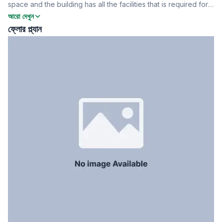
space and the building has all the facilities that is required for a
সার্ভেন্ট রুম
No
smooth work experience. To know more contact now
আরো দেখুন
স্টাফ টয়লেট
No
ফ্লোর প্ল্যান