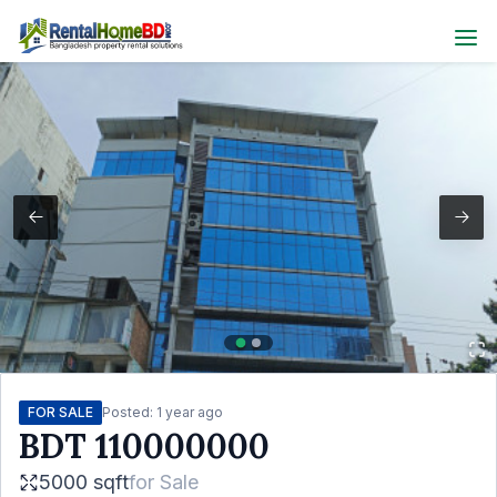
FOR SALE
Posted:
1 year ago
BDT
110000000
5000 sqft
for
Sale