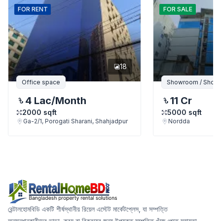
FOR
RENT
FOR
SALE
18
Office space
Showroom / Shop /
4 Lac
/Month
11 Cr
2000
sqft
5000
sqft
Ga-2/1, Porogati Sharani, Shahjadpur
Nordda
রেন্টালহোমবিডি একটি শীর্ষস্থানীয় রিয়েল এস্টেট মার্কেটপ্লেস, যা সম্পত্তি
অনুসন্ধানকারীদের ভাড়া, ক্রয় বা বিক্রয়ের জন্য উপযুক্ত সম্পত্তি খুঁজে পেতে সহায়তা