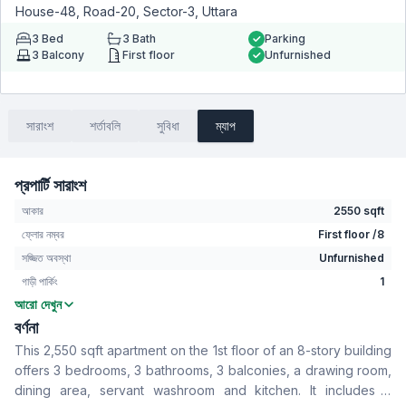
House-48, Road-20, Sector-3, Uttara
3
Bed
3
Bath
Parking
3
Balcony
First floor
Unfurnished
সারাংশ
শর্তাবলি
সুবিধা
ম্যাপ
প্রপার্টি সারাংশ
আকার
2550 sqft
ফ্লোর নম্বর
First floor /8
সজ্জিত অবস্থা
Unfurnished
গাড়ী পার্কিং
1
আরো দেখুন
বেডরুম
3
বর্ণনা
বাথরুম
3
This 2,550 sqft apartment on the 1st floor of an 8-story building
বসার রুম
No
offers 3 bedrooms, 3 bathrooms, 3 balconies, a drawing room,
Drawing Room
Yes
dining area, servant washroom and kitchen. It includes a
খাবার রুম
Yes