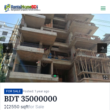
FOR SALE
Posted:
1 year ago
BDT
35000000
2550 sqft
for
Sale