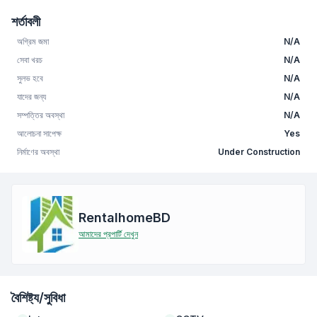
শর্তাবলী
অগ্রিম জমা
N/A
সেবা খরচ
N/A
সুলভ হবে
N/A
যাদের জন্য
N/A
সম্পত্তির অবস্থা
N/A
আলোচনা সাপেক্ষ
Yes
নির্মাণের অবস্থা
Under Construction
RentalhomeBD
আমাদের প্রপার্টি দেখুন
বৈশিষ্ট্য/সুবিধা