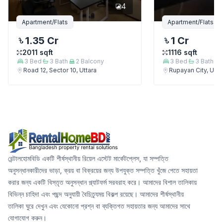
4
Apartment/Flats
Apartment/Flats
1.35 Cr
1 Cr
2011
sqft
1116
sqft
3
Bed
3
Bath
2
Balcony
3
Bed
3
Bath
Road 12, Sector 10, Uttara
Rupayan City, Utta
রেন্টালহোমবিডি একটি শীর্ষস্থানীয় রিয়েল এস্টেট মার্কেটপ্লেস, যা সম্পত্তি
অনুসন্ধানকারীদের ভাড়া, ক্রয় বা বিক্রয়ের জন্য উপযুক্ত সম্পত্তি খুঁজে পেতে সহায়তা
করার জন্য একটি বিস্তৃত অনুসন্ধান প্ল্যাটফর্ম সরবরাহ করে। আমাদের বিশাল তালিকায়
বিভিন্ন চাহিদা এবং পছন্দ অনুযায়ী বৈচিত্র্যময় বিকল্প রয়েছে। আমাদের শীর্ষস্থানীয়
তালিকা ঘুরে দেখুন এবং যেকোনো প্রশ্ন বা ব্যক্তিগত সহায়তার জন্য আমাদের সাথে
যোগাযোগ করুন।