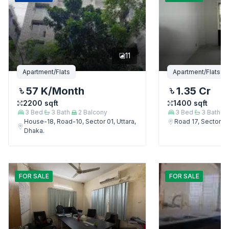
11
Apartment/Flats
Apartment/Flats
57 K
/Month
1.35 Cr
2200
sqft
1400
sqft
3
Bed
3
Bath
2
Balcony
3
Bed
3
Bath
House-18, Road-10, Sector 01, Uttara,
Road 17, Sector 4,
Dhaka.
FOR
SALE
FOR
SALE