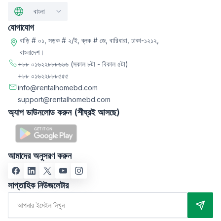
বাংলা
যোগাযোগ
বাড়ি # ০১, সড়ক # ২/ই, ব্লক # জে, বারিধারা, ঢাকা-১২১২,
বাংলাদেশ।
+৮৮ ০১৬২২৮৮৮৬৬৬
(সকাল ৮টা - বিকাল ৫টা)
+৮৮ ০১৬২২৮৮৮৫৫৫
info@rentalhomebd.com
support@rentalhomebd.com
অ্যাপ ডাউনলোড করুন (শীঘ্রই আসছে)
আমাদের অনুসরণ করুন
সাপ্তাহিক নিউজলেটার