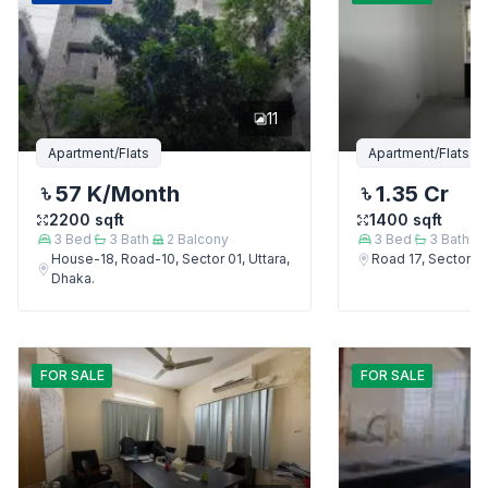
11
Apartment/Flats
Apartment/Flats
57 K
/Month
1.35 Cr
2200
sqft
1400
sqft
3
Bed
3
Bath
2
Balcony
3
Bed
3
Bath
House-18, Road-10, Sector 01, Uttara,
Road 17, Sector 4,
Dhaka.
FOR
SALE
FOR
SALE