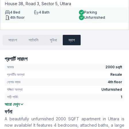
House 38, Road 3, Sector 5, Uttara
4
Bed
4
Bath
Parking
4th floor
Unfurnished
সারাংশ
শর্তাবলি
সুবিধা
ম্যাপ
প্রপার্টি সারাংশ
আকার
2000 sqft
প্রপার্টির অবস্থা
Resale
ফ্লোর নম্বর
4th floor
সজ্জিত অবস্থা
Unfurnished
গাড়ী পার্কিং
1
আরো দেখুন
বেডরুম
4
বর্ণনা
বাথরুম
4
A beautifully unfurnished 2000 SQFT apartment in Uttara is
বসার রুম
No
now available! It features 4 bedrooms, attached baths, a large
Drawing Room
Yes