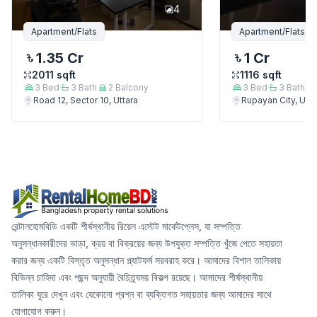
4
Apartment/Flats
Apartment/Flats
1.35 Cr
1 Cr
2011
sqft
1116
sqft
3
Bed
3
Bath
2
Balcony
3
Bed
3
Bath
Road 12, Sector 10, Uttara
Rupayan City, Utta
রেন্টালহোমবিডি একটি শীর্ষস্থানীয় রিয়েল এস্টেট মার্কেটপ্লেস, যা সম্পত্তি
অনুসন্ধানকারীদের ভাড়া, ক্রয় বা বিক্রয়ের জন্য উপযুক্ত সম্পত্তি খুঁজে পেতে সহায়তা
করার জন্য একটি বিস্তৃত অনুসন্ধান প্ল্যাটফর্ম সরবরাহ করে। আমাদের বিশাল তালিকায়
বিভিন্ন চাহিদা এবং পছন্দ অনুযায়ী বৈচিত্র্যময় বিকল্প রয়েছে। আমাদের শীর্ষস্থানীয়
তালিকা ঘুরে দেখুন এবং যেকোনো প্রশ্ন বা ব্যক্তিগত সহায়তার জন্য আমাদের সাথে
যোগাযোগ করুন।