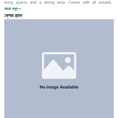
living space, and a dining area. Comes with all essential
খাবার রুম
Yes
amenities and one car parking. Contact us for more details!
আরো দেখুন
ফ্লোর টাইপ
Tiled
ফ্লোর প্ল্যান
রান্নাঘর
1
সার্ভেন্ট রুম
No
স্টাফ টয়লেট
No