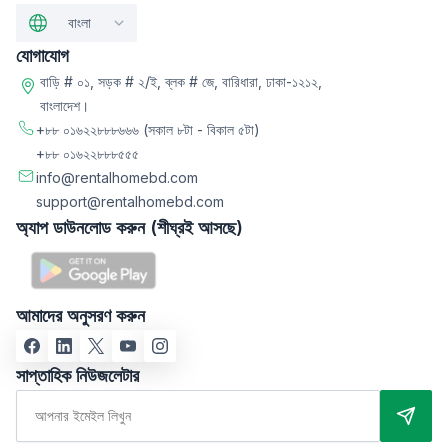
বাংলা
যোগাযোগ
বাড়ি # ০১, সড়ক # ২/ই, ব্লক # জে, বারিধারা, ঢাকা-১২১২,
বাংলাদেশ।
+৮৮ ০১৬২২৮৮৮৬৬৬
(সকাল ৮টা - বিকাল ৫টা)
+৮৮ ০১৬২২৮৮৮৫৫৫
info@rentalhomebd.com
support@rentalhomebd.com
অ্যাপ ডাউনলোড করুন (শীঘ্রই আসছে)
আমাদের অনুসরণ করুন
সাপ্তাহিক নিউজলেটার