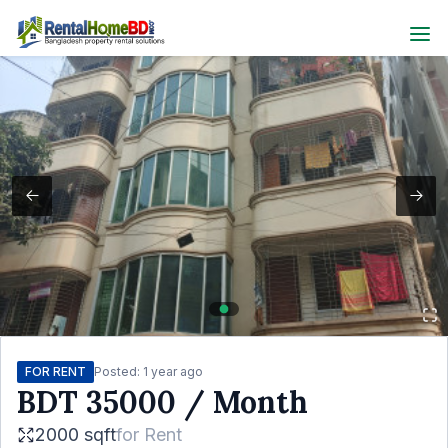
FOR RENT
Posted:
1 year ago
BDT
35000
/ Month
2000 sqft
for
Rent