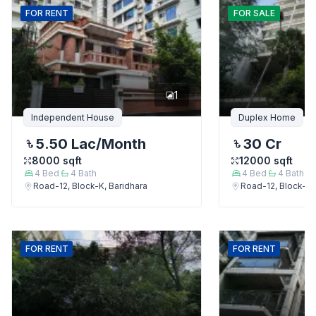
FOR
RENT
FOR
SALE
1
Independent House
Duplex Home
5.50 Lac
/Month
30 Cr
8000
sqft
12000
sqft
4
Bed
4
Bath
4
Bed
4
Bath
Road-12, Block-K, Baridhara
Road-12, Block-K,
FOR
RENT
FOR
RENT