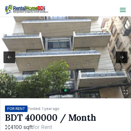
FOR RENT
Posted:
1 year ago
BDT
400000
/ Month
4100 sqft
for
Rent