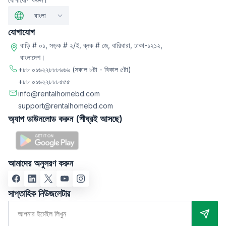
বাংলা
যোগাযোগ
বাড়ি # ০১, সড়ক # ২/ই, ব্লক # জে, বারিধারা, ঢাকা-১২১২,
বাংলাদেশ।
+৮৮ ০১৬২২৮৮৮৬৬৬
(সকাল ৮টা - বিকাল ৫টা)
+৮৮ ০১৬২২৮৮৮৫৫৫
info@rentalhomebd.com
support@rentalhomebd.com
অ্যাপ ডাউনলোড করুন (শীঘ্রই আসছে)
আমাদের অনুসরণ করুন
সাপ্তাহিক নিউজলেটার