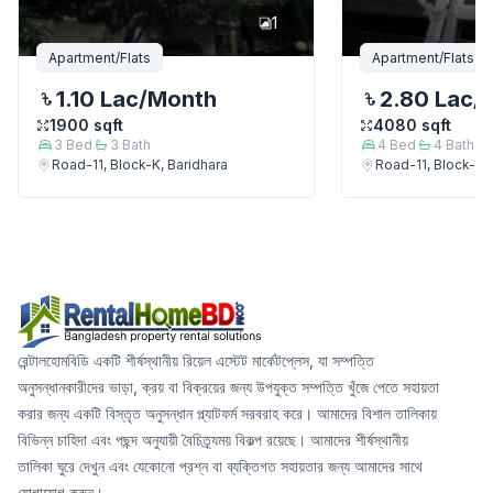
1
Apartment/Flats
Apartment/Flats
1.10 Lac
/Month
2.80 Lac
/
1900
sqft
4080
sqft
3
Bed
3
Bath
4
Bed
4
Bath
Road-11, Block-K, Baridhara
Road-11, Block-K, 
রেন্টালহোমবিডি একটি শীর্ষস্থানীয় রিয়েল এস্টেট মার্কেটপ্লেস, যা সম্পত্তি
অনুসন্ধানকারীদের ভাড়া, ক্রয় বা বিক্রয়ের জন্য উপযুক্ত সম্পত্তি খুঁজে পেতে সহায়তা
করার জন্য একটি বিস্তৃত অনুসন্ধান প্ল্যাটফর্ম সরবরাহ করে। আমাদের বিশাল তালিকায়
বিভিন্ন চাহিদা এবং পছন্দ অনুযায়ী বৈচিত্র্যময় বিকল্প রয়েছে। আমাদের শীর্ষস্থানীয়
তালিকা ঘুরে দেখুন এবং যেকোনো প্রশ্ন বা ব্যক্তিগত সহায়তার জন্য আমাদের সাথে
যোগাযোগ করুন।