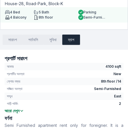
House-28, Road-Park, Block-K
4
Bed
5
Bath
Parking
4
Balcony
8th floor
Semi-Furnished
সারাংশ
শর্তাবলি
সুবিধা
ম্যাপ
প্রপার্টি সারাংশ
আকার
4100 sqft
প্রপার্টির অবস্থা
New
ফ্লোর নম্বর
8th floor /14
সজ্জিত অবস্থা
Semi-Furnished
সম্মুখ
East
গাড়ী পার্কিং
2
আরো দেখুন
বেডরুম
4
বর্ণনা
বাথরুম
5
Semi Furnished apartment rent only for foreigner. It is a
বসার রুম
Yes