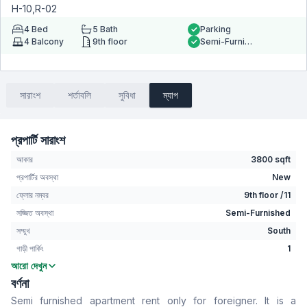
H-10,R-02
4
Bed
5
Bath
Parking
4
Balcony
9th floor
Semi-Furnished
সারাংশ
শর্তাবলি
সুবিধা
ম্যাপ
প্রপার্টি সারাংশ
আকার
3800 sqft
প্রপার্টির অবস্থা
New
ফ্লোর নম্বর
9th floor /11
সজ্জিত অবস্থা
Semi-Furnished
সম্মুখ
South
গাড়ী পার্কিং
1
আরো দেখুন
বেডরুম
4
বর্ণনা
বাথরুম
5
Semi furnished apartment rent only for foreigner. It is a
বসার রুম
Yes