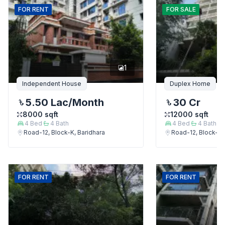
FOR
RENT
FOR
SALE
1
Independent House
Duplex Home
5.50 Lac
/Month
30 Cr
8000
sqft
12000
sqft
4
Bed
4
Bath
4
Bed
4
Bath
Road-12, Block-K, Baridhara
Road-12, Block-K,
FOR
RENT
FOR
RENT