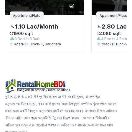
1
Apartment/Flats
Apartment/Flats
1.10 Lac
/Month
2.80 Lac
/
1900
sqft
4080
sqft
3
Bed
3
Bath
4
Bed
4
Bath
Road-11, Block-K, Baridhara
Road-11, Block-K, 
রেন্টালহোমবিডি একটি শীর্ষস্থানীয় রিয়েল এস্টেট মার্কেটপ্লেস, যা সম্পত্তি
অনুসন্ধানকারীদের ভাড়া, ক্রয় বা বিক্রয়ের জন্য উপযুক্ত সম্পত্তি খুঁজে পেতে সহায়তা
করার জন্য একটি বিস্তৃত অনুসন্ধান প্ল্যাটফর্ম সরবরাহ করে। আমাদের বিশাল তালিকায়
বিভিন্ন চাহিদা এবং পছন্দ অনুযায়ী বৈচিত্র্যময় বিকল্প রয়েছে। আমাদের শীর্ষস্থানীয়
তালিকা ঘুরে দেখুন এবং যেকোনো প্রশ্ন বা ব্যক্তিগত সহায়তার জন্য আমাদের সাথে
যোগাযোগ করুন।