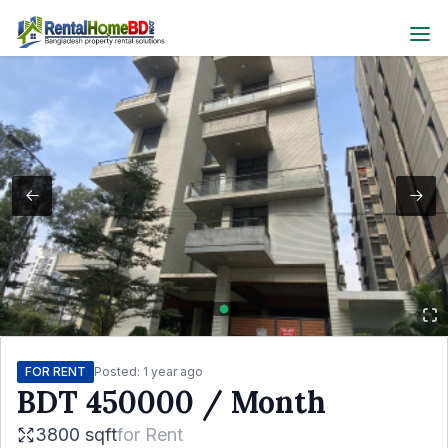
FOR RENT
Posted:
1 year ago
BDT
450000
/ Month
3800 sqft
for
Rent