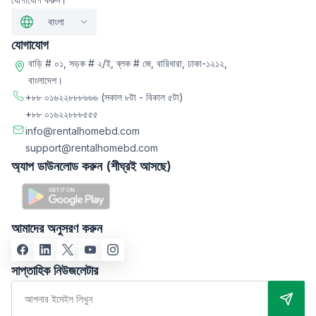
বাংলা
যোগাযোগ
বাড়ি # ০১, সড়ক # ২/ই, ব্লক # জে, বারিধারা, ঢাকা-১২১২,
বাংলাদেশ।
+৮৮ ০১৬২২৮৮৮৬৬৬
(সকাল ৮টা - বিকাল ৫টা)
+৮৮ ০১৬২২৮৮৮৫৫৫
info@rentalhomebd.com
support@rentalhomebd.com
অ্যাপ ডাউনলোড করুন (শীঘ্রই আসছে)
আমাদের অনুসরণ করুন
সাপ্তাহিক নিউজলেটার