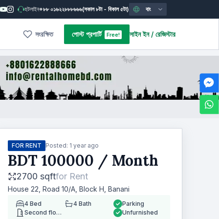
হটলাইন
+৮৮ ০১৬২২৮৮৮৬৬৬
(সকাল ৮টা - বিকাল ৫টা)
বাং
সংরক্ষিত
পোস্ট প্রপার্টি
সাইন ইন
/
রেজিস্টার
Free!
FOR RENT
Posted:
1 year ago
BDT
100000
/ Month
2700 sqft
for
Rent
House 22, Road 10/A, Block H, Banani
4
Bed
4
Bath
Parking
Second floor
Unfurnished