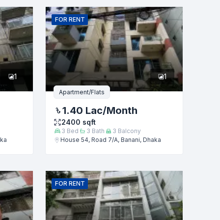
FOR
RENT
1
1
Apartment/Flats
1.40 Lac
/Month
2400
sqft
3
Bed
3
Bath
3
Balcony
aka
House 54, Road 7/A, Banani, Dhaka
FOR
RENT