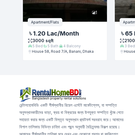
1
Apartment/Flats
Apartm
1.20 Lac
/Month
65 
3000
sqft
2100
5
Bed
5
Bath
4
Balcony
3
Bed
House 58, Road 7/A, Banani, Dhaka
House 
রেন্টালহোমবিডি একটি শীর্ষস্থানীয় রিয়েল এস্টেট মার্কেটপ্লেস, যা সম্পত্তি
অনুসন্ধানকারীদের ভাড়া, ক্রয় বা বিক্রয়ের জন্য উপযুক্ত সম্পত্তি খুঁজে পেতে
সহায়তা করার জন্য একটি বিস্তৃত অনুসন্ধান প্ল্যাটফর্ম সরবরাহ করে। আমাদের
বিশাল তালিকায় বিভিন্ন চাহিদা এবং পছন্দ অনুযায়ী বৈচিত্র্যময় বিকল্প রয়েছে।
আমাদের শীর্ষস্থানীয় তালিকা ঘুরে দেখুন এবং যেকোনো প্রশ্ন বা ব্যক্তিগত