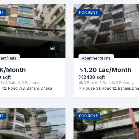
ইমেইল
NT
FOR
RENT
1
ent/Flats
Apartment/Flats
 K
/Month
1.20 Lac
/Month
0
sqft
2430
sqft
4
Bath
3
Balcony
3
Bed
3
Bath
3
Balcony
42, Road 7/B, Banani, Dhaka
House 31, Road 12, Banani, Dh
জমা দিন
NT
FOR
RENT