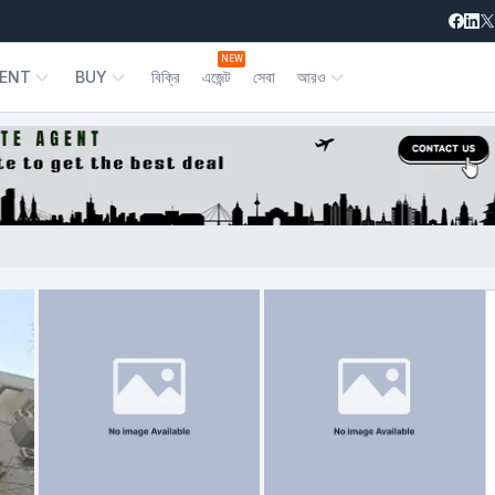
NEW
ENT
BUY
বিক্রি
এজেন্ট
সেবা
আরও