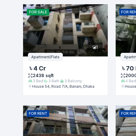
নাম
FOR
SALE
FOR
RE
ফোন নম্বর
1
বার্তা
Apartment/Flats
Apartm
4 Cr
70
2438
sqft
200
3
Bed
3
Bath
3
Balcony
4
Bed
House 54, Road 7/A, Banani, Dhaka
House 
FOR
RENT
FOR
RE