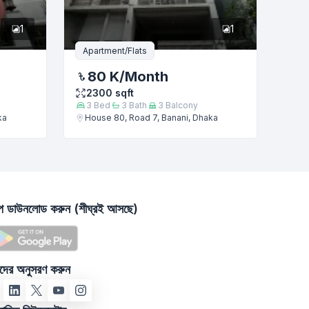
1
1
Apartment/Flats
80 K
/Month
2300
sqft
3
Bed
3
Bath
3
Balcony
ka
House 80, Road 7, Banani, Dhaka
াপ ডাউনলোড করুন (শীঘ্রই আসছে)
দের অনুসরণ করুন