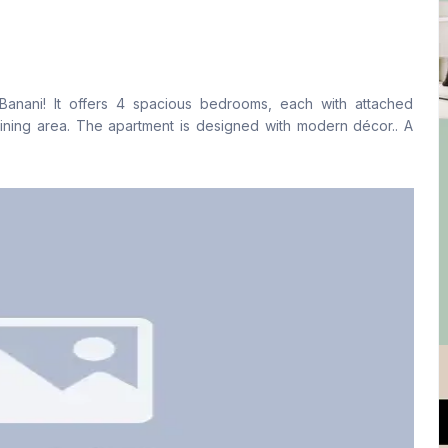
বসার রুম
Drawing Room
Yes
Yes
nani! It offers 4 spacious bedrooms, each with attached
রান্নাঘর
সার্ভেন্ট রুম
dining area. The apartment is designed with modern décor.. A
1
Yes