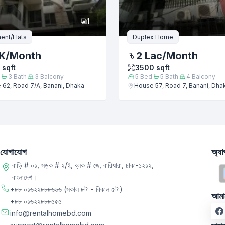
1
ent/Flats
Duplex Home
K
/Month
2 Lac
/Month
sqft
3500
sqft
3
Bath
3
Balcony
5
Bed
5
Bath
4
Balcony
62, Road 7/A, Banani, Dhaka
House 57, Road 7, Banani, Dha
যোগাযোগ
অ্য
বাড়ি # ০১, সড়ক # ২/ই, ব্লক # জে, বারিধারা, ঢাকা-১২১২,
বাংলাদেশ।
+৮৮ ০১৬২২৮৮৮৬৬৬
(সকাল ৮টা - বিকাল ৫টা)
আমা
+৮৮ ০১৬২২৮৮৮৫৫৫
info@rentalhomebd.com