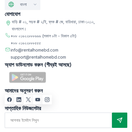
বাংলা
যোগাযোগ
বাড়ি # ০১, সড়ক # ২/ই, ব্লক # জে, বারিধারা, ঢাকা-১২১২,
বাংলাদেশ।
+৮৮ ০১৬২২৮৮৮৬৬৬
(সকাল ৮টা - বিকাল ৫টা)
+৮৮ ০১৬২২৮৮৮৫৫৫
info@rentalhomebd.com
support@rentalhomebd.com
অ্যাপ ডাউনলোড করুন (শীঘ্রই আসছে)
আমাদের অনুসরণ করুন
সাপ্তাহিক নিউজলেটার