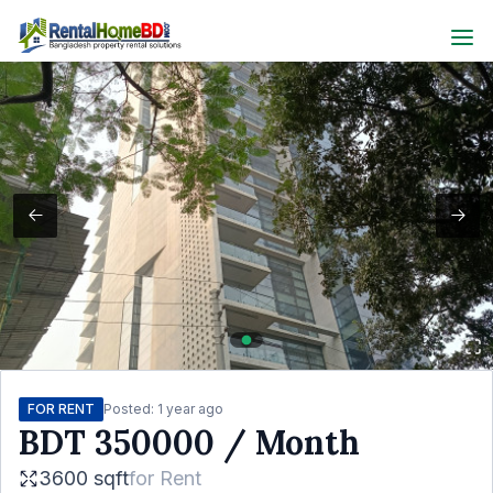
FOR RENT
Posted:
1 year ago
BDT
350000
/ Month
3600 sqft
for
Rent