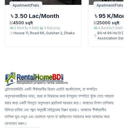
Apartment/Flats
Apartment/Flats
3.50 Lac
/Month
95 K
/Mon
4500
sqft
25000
sqft
3
Bed
4
Bath
3
Balcony
4
Bed
5
Bath
House 11, Road 66, Gulshan 2, Dhaka
B4 rd 99 Hs13 Del
Association Gulsh
রেন্টালহোমবিডি একটি শীর্ষস্থানীয় রিয়েল এস্টেট মার্কেটপ্লেস, যা সম্পত্তি
অনুসন্ধানকারীদের ভাড়া, ক্রয় বা বিক্রয়ের জন্য উপযুক্ত সম্পত্তি খুঁজে পেতে সহায়তা
করার জন্য একটি বিস্তৃত অনুসন্ধান প্ল্যাটফর্ম সরবরাহ করে। আমাদের বিশাল তালিকায়
বিভিন্ন চাহিদা এবং পছন্দ অনুযায়ী বৈচিত্র্যময় বিকল্প রয়েছে। আমাদের শীর্ষস্থানীয়
তালিকা ঘুরে দেখুন এবং যেকোনো প্রশ্ন বা ব্যক্তিগত সহায়তার জন্য আমাদের সাথে
যোগাযোগ করুন।