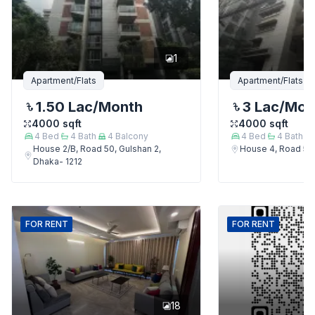
1
Apartment/Flats
Apartment/Flats
1.50 Lac
/Month
3 Lac
/Mon
4000
sqft
4000
sqft
4
Bed
4
Bath
4
Balcony
4
Bed
4
Bath
House 2/B, Road 50, Gulshan 2,
House 4, Road 50,
Dhaka- 1212
FOR
RENT
FOR
RENT
18