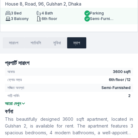
House 8, Road, 96, Gulshan 2, Dhaka
3
Bed
4
Bath
Parking
3
Balcony
6th floor
Semi-Furnished
সারাংশ
শর্তাবলি
সুবিধা
ম্যাপ
প্রপার্টি সারাংশ
আকার
3600 sqft
ফ্লোর নম্বর
6th floor /12
সজ্জিত অবস্থা
Semi-Furnished
গাড়ী পার্কিং
2
আরো দেখুন
বেডরুম
3
বর্ণনা
বাথরুম
4
This beautifully designed 3600 sqft apartment, located in
বসার রুম
Yes
Gulshan 2, is available for rent. The apartment features 3
Drawing Room
Yes
spacious bedrooms, 4 modern bathrooms, a well-appointed
খাবার রুম
Yes