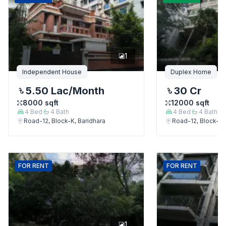
1
Independent House
Duplex Home
5.50 Lac
/Month
30 Cr
8000
sqft
12000
sqft
4
Bed
4
Bath
4
Bed
4
Bath
Road-12, Block-K, Baridhara
Road-12, Block-K,
FOR
RENT
FOR
RENT
1