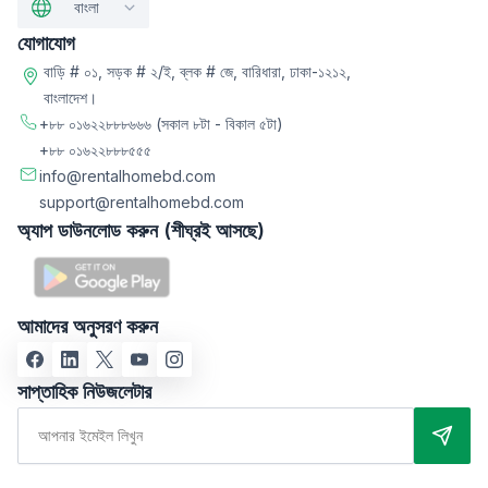
বাংলা
যোগাযোগ
বাড়ি # ০১, সড়ক # ২/ই, ব্লক # জে, বারিধারা, ঢাকা-১২১২,
বাংলাদেশ।
+৮৮ ০১৬২২৮৮৮৬৬৬
(সকাল ৮টা - বিকাল ৫টা)
+৮৮ ০১৬২২৮৮৮৫৫৫
info@rentalhomebd.com
support@rentalhomebd.com
অ্যাপ ডাউনলোড করুন (শীঘ্রই আসছে)
আমাদের অনুসরণ করুন
সাপ্তাহিক নিউজলেটার