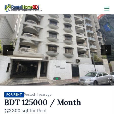
FOR RENT
Posted:
1 year ago
BDT
125000
/ Month
2300 sqft
for
Rent