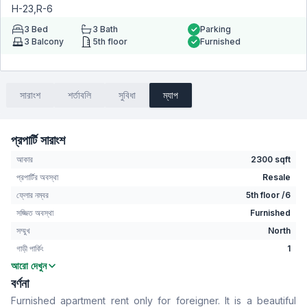
H-23,R-6
3
Bed
3
Bath
Parking
3
Balcony
5th floor
Furnished
সারাংশ
শর্তাবলি
সুবিধা
ম্যাপ
প্রপার্টি সারাংশ
আকার
2300 sqft
প্রপার্টির অবস্থা
Resale
ফ্লোর নম্বর
5th floor /6
সজ্জিত অবস্থা
Furnished
সম্মুখ
North
গাড়ী পার্কিং
1
আরো দেখুন
বেডরুম
3
বর্ণনা
বাথরুম
3
Furnished apartment rent only for foreigner. It is a beautiful
বসার রুম
No