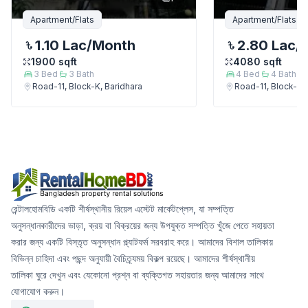
Apartment/Flats
Apartment/Flats
1.10 Lac
/Month
2.80 Lac
/
1900
sqft
4080
sqft
3
Bed
3
Bath
4
Bed
4
Bath
Road-11, Block-K, Baridhara
Road-11, Block-K, 
রেন্টালহোমবিডি একটি শীর্ষস্থানীয় রিয়েল এস্টেট মার্কেটপ্লেস, যা সম্পত্তি
অনুসন্ধানকারীদের ভাড়া, ক্রয় বা বিক্রয়ের জন্য উপযুক্ত সম্পত্তি খুঁজে পেতে সহায়তা
করার জন্য একটি বিস্তৃত অনুসন্ধান প্ল্যাটফর্ম সরবরাহ করে। আমাদের বিশাল তালিকায়
বিভিন্ন চাহিদা এবং পছন্দ অনুযায়ী বৈচিত্র্যময় বিকল্প রয়েছে। আমাদের শীর্ষস্থানীয়
তালিকা ঘুরে দেখুন এবং যেকোনো প্রশ্ন বা ব্যক্তিগত সহায়তার জন্য আমাদের সাথে
যোগাযোগ করুন।