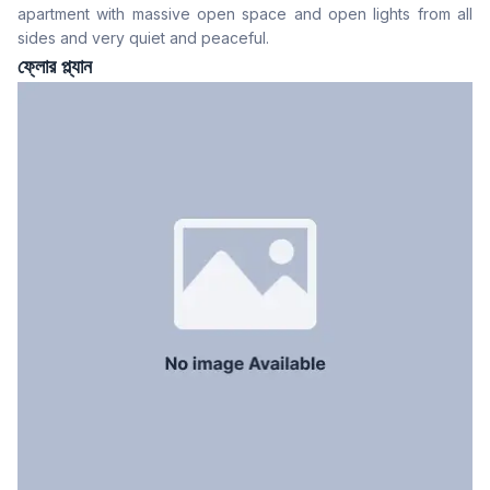
apartment with massive open space and open lights from all
Drawing Room
Yes
sides and very quiet and peaceful.
খাবার রুম
Yes
ফ্লোর প্ল্যান
বারান্দা
3
ফ্লোর টাইপ
Tiled
রান্নাঘর
1
সার্ভেন্ট রুম
No
স্টাফ টয়লেট
Yes