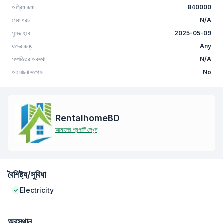
অগ্রিম জমা
840000
সেবা খরচ
N/A
সুলভ হবে
2025-05-09
যাদের জন্য
Any
সম্পত্তির অবস্থা
N/A
আলোচনা সাপেক্ষ
No
RentalhomeBD
আমাদের প্রপার্টি দেখুন
বৈশিষ্ট্য/সুবিধা
Electricity
অবস্থান