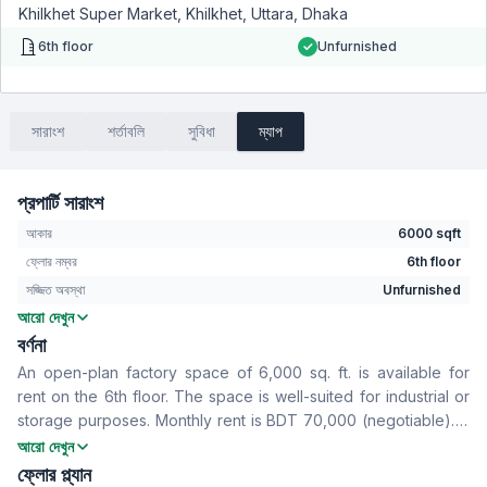
Khilkhet Super Market, Khilkhet, Uttara, Dhaka
6th floor
Unfurnished
সারাংশ
শর্তাবলি
সুবিধা
ম্যাপ
প্রপার্টি সারাংশ
আকার
6000 sqft
ফ্লোর নম্বর
6th floor
সজ্জিত অবস্থা
Unfurnished
আরো দেখুন
বসার রুম
No
বর্ণনা
Drawing Room
No
An open-plan factory space of 6,000 sq. ft. is available for
খাবার রুম
No
rent on the 6th floor. The space is well-suited for industrial or
ফ্লোর টাইপ
Others
storage purposes. Monthly rent is BDT 70,000 (negotiable). A
সার্ভেন্ট রুম
No
one-year advance payment is preferred.
আরো দেখুন
স্টাফ টয়লেট
No
ফ্লোর প্ল্যান