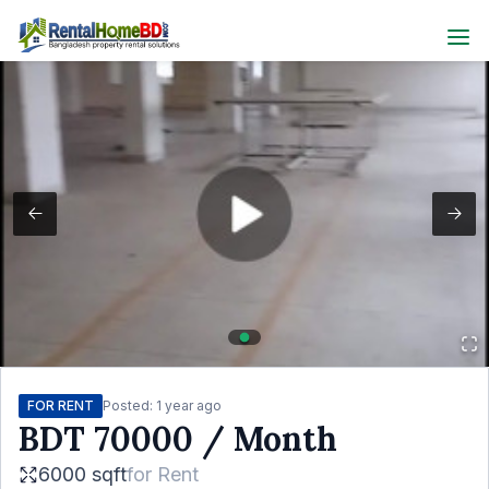
FOR RENT
Posted:
1 year ago
BDT
70000
/ Month
6000 sqft
for
Rent